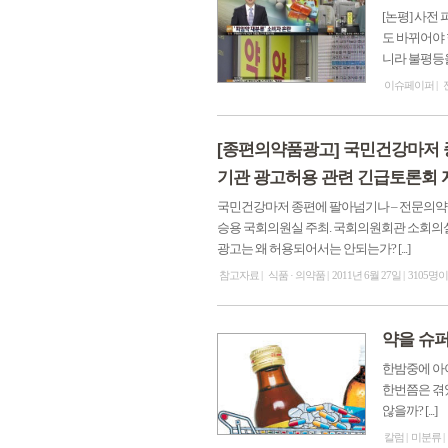
[논평] 사
도 바뀌어야 
니라 불평등을 
이슈페이퍼
[종편의약품광고] 국민건강마저 
기관 광고허용 관련 긴급토론회
국민건강마저 종편에 팔아넘기나 – 전문의약
승용 국회의원실 주최. 국회의원회관 소회의실 2
광고는 왜 허용되어서는 안되는가? [...]
참고자료
식품 · 의약품
2011년 6월 27일
3105명
약을 슈
한밤중에 아이
한번쯤은 겪
않을까? [...]
칼럼
미분류