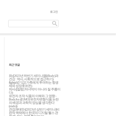
로그인
최근 댓글
와 (
[2023년 하반기 세미나]몸(Body)과
건강 : 역사, 사회적으로 접근하기
)
flghtjd (
[기감] 가축에게 투여하는 항생
제와 성장호르몬
)
의사 (
[칼럼] 처녀막이 아니라 질 주름이
다
)
유전자 조작 식품의 이해와 그 영향 -
BodyJoy
(
[GMO] 유전자변형식품 논란
의 배경과 과학적 양심을 생각한다
(endo)
)
건강과대안 (
[2023년 상반기 세미나]비
판적 맥락에서 한국의 디지털 헬스 관