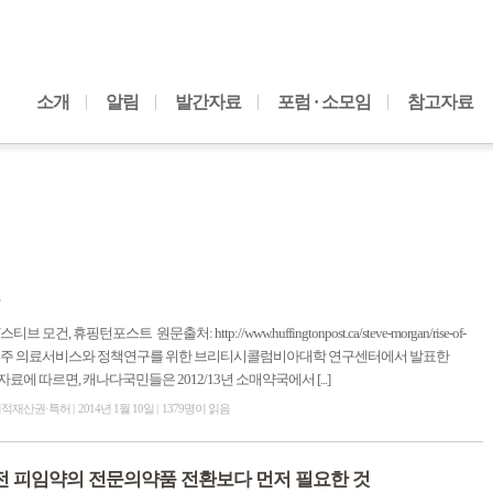
내용으로 바로가기
소개
알림
발간자료
포럼 · 소모임
참고자료
, 휴핑턴포스트 원문출처: http://www.huffingtonpost.ca/steve-morgan/rise-of-
467272.html 이번주 의료서비스와 정책연구를 위한 브리티시콜럼비아대학 연구센터에서 발표한
]의 자료에 따르면, 캐나다국민들은 2012/13년 소매약국에서 [...]
지적재산권·특허
2014년 1월 10일
1379명이 읽음
전 피임약의 전문의약품 전환보다 먼저 필요한 것