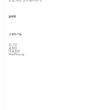
련 법, 제도, 정책 톺아보기
)
글목록
그 밖의 기능
로그인
글
RSS
댓글
RSS
WordPress.org