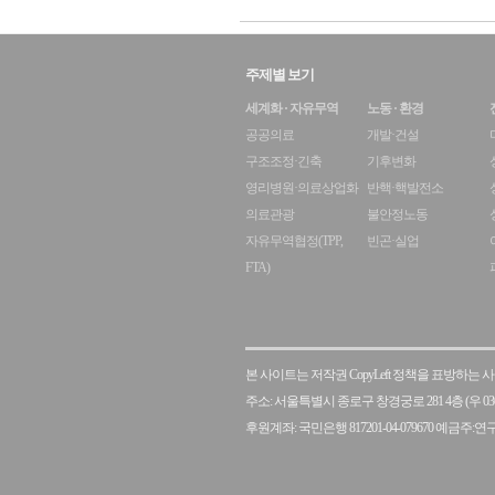
주제별 보기
세계화 · 자유무역
노동 · 환경
공공의료
개발·건설
구조조정·긴축
기후변화
영리병원·의료상업화
반핵·핵발전소
의료관광
불안정노동
자유무역협정(TPP,
빈곤·실업
FTA)
본 사이트는 저작권 CopyLeft 정책을 표방하는
주소: 서울특별시 종로구 창경궁로 281 4층 (우 030
후원계좌: 국민은행 817201-04-079670 예