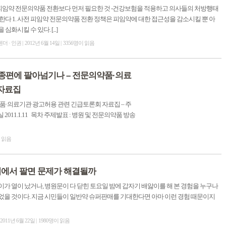
전 피임약 전문의약품 전환보다 먼저 필요한 것 -건강보험을 적용하고 의사들의 처방행태
한다 1. 사전 피임약 전문의약품 전환 정책은 피임약에 대한 접근성을 감소시킬 뿐 아
심화시킬 수 있다. [...]
젠더 · 인권
2012년 6월 14일
3356명이 읽음
종편에 팔아넘기나 – 전문의약품·의료
 자료집
품·의료기관 광고허용 관련 긴급토론회 자료집 – 주
011.1.11 목차 주제발표 : 병원 및 전문의약품 방송
이 읽음
퍼에서 팔면 문제가 해결될까
가 열이 났거나, 병원문이 다 닫힌 토요일 밤에 갑자기 배앓이를 해 본 경험을 누구나
었을 것이다. 지금 시민들이 일반약 슈퍼판매를 기대한다면 아마 이런 경험 때문이지
2011년 6월 22일
1980명이 읽음