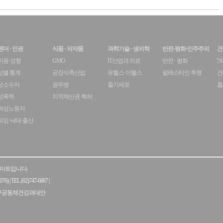
젠더 · 인권
식품 · 의약품
과학기술 · 생의학
반전·평화·민주주의
건
미용·성형
GMO
IT산업과 의료
반전 · 평화
N
성별 통계
공장식축산업
유헬스·이헬스
팔레스타인 투쟁
건
성소수자
광우병
줄기세포
흡
성폭력
지적재산권·특허
여성노동자
피임·낙태·출산
 사이트입니다.
76)
|
TEL (02)747-6887
|
금주:연구공동체건강과대안