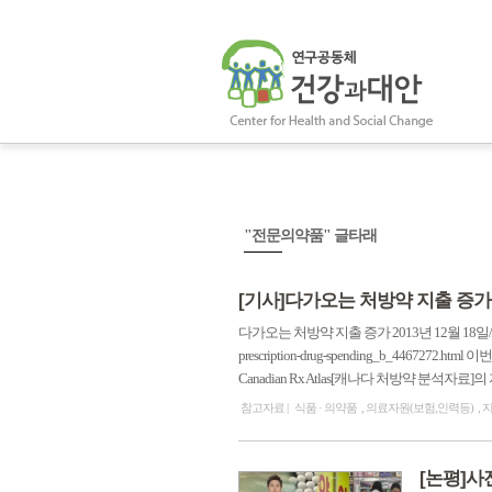
"전문의약품" 글타래
[기사]다가오는 처방약 지출 증가
다가오는 처방약 지출 증가 2013년 12월 18일/스티브 모건
prescription-drug-spending_b_4
Canadian Rx Atlas[캐나다 처방약 분석자료
참고자료
식품 · 의약품
의료자원(보험,인력등)
[논평]사