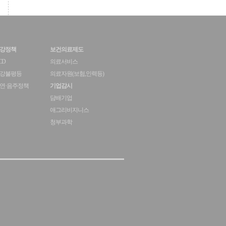
강정책
보건의료제도
CD
의료서비스
강불평등
의료자원(보험,인력등)
연·음주정책
기업감시
담배기업
애그리비지니스
청부과학