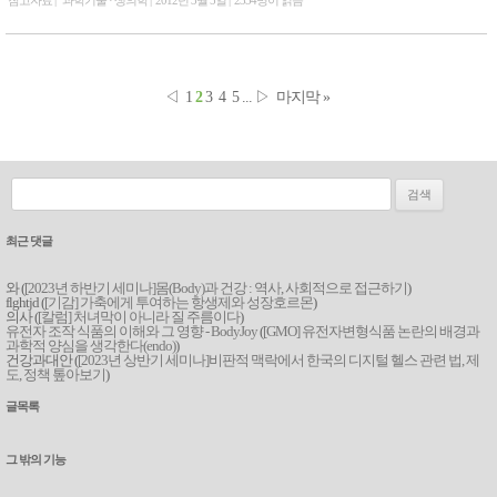
참고자료
과학기술 · 생의학
2012년 3월 5일
2354명이 읽음
◁
1
2
3
4
5
...
▷
마지막 »
검색:
최근 댓글
와 (
[2023년 하반기 세미나]몸(Body)과 건강 : 역사, 사회적으로 접근하기
)
flghtjd (
[기감] 가축에게 투여하는 항생제와 성장호르몬
)
의사 (
[칼럼] 처녀막이 아니라 질 주름이다
)
유전자 조작 식품의 이해와 그 영향 - BodyJoy
(
[GMO] 유전자변형식품 논란의 배경과
과학적 양심을 생각한다(endo)
)
건강과대안 (
[2023년 상반기 세미나]비판적 맥락에서 한국의 디지털 헬스 관련 법, 제
도, 정책 톺아보기
)
글목록
그 밖의 기능