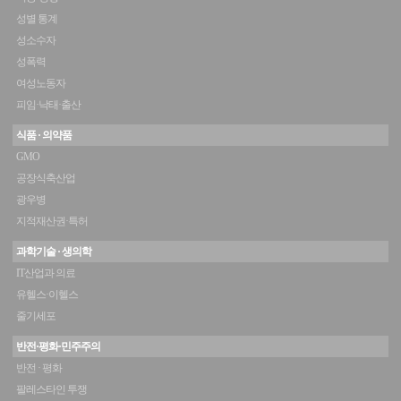
성별 통계
성소수자
성폭력
여성노동자
피임·낙태·출산
식품 · 의약품
GMO
공장식축산업
광우병
지적재산권·특허
과학기술 · 생의학
IT산업과 의료
유헬스·이헬스
줄기세포
반전·평화·민주주의
반전 · 평화
팔레스타인 투쟁