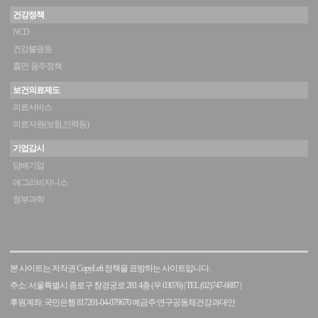
건강정책
NCD
건강불평등
흡연·음주정책
보건의료제도
의료서비스
의료자원(보험,인력등)
기업감시
담배기업
애그리비지니스
청부과학
본 사이트는 저작권 CopyLeft 정책을 표방하는 사이트입니다.
주소: 서울특별시 종로구 창경궁로 281 4층 (우 03076)
|
TEL (02)747-6887
|
후원계좌: 국민은행 817201-04-079670 예금주:연구공동체건강과대안