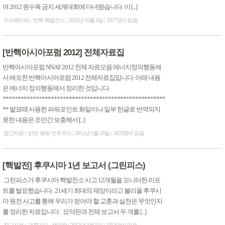
여 2012 원수폭 금지 세계대회에 다녀왔습니다. 이 [...]
이슈페이퍼
반핵·핵발전소
2012년 10월 4일
3327명이 읽음
[반핵아시아포럼 2012] 전체자료집
반핵아시아포럼 NNAF 2012 전체 자료모음 에너지정의행동에
서 배포한 반핵아시아포럼 2012 전체자료집입니다. 아래 내용
은 에너지 정의행동에서 정리한 것입니다.
******************************************************
** 발표때 사용한 파워포인트 화일이나 일부 한글로 번역되지
못한 내용은 조만간 보충해서 [...]
참고자료
반전·평화·민주주의
2012년 3월 28일
3433명이 읽음
[핵발전] 후쿠시마 1년 보고서 (그린피스)
그린피스가 후쿠시마 핵발전소 사고 12개월을 모니터한 리포
트를 발표했습니다. 21세기 최대의 재앙이라고 불리울 후쿠시
마 원전 사고를 통해 우리가 얻어야 할 교훈과 실천은 무엇인지
를 정리한 자료입니다. 요약판과 전체 보고서 두 개를 [...]