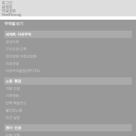
로그인
글
RSS
댓글
RSS
WordPress.org
주제별 보기
세계화 · 자유무역
공공의료
구조조정·긴축
영리병원·의료상업화
의료관광
자유무역협정(TPP, FTA)
노동 · 환경
개발·건설
기후변화
반핵·핵발전소
불안정노동
빈곤·실업
젠더 · 인권
미용·성형