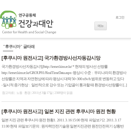
로그인
내용으로 바로
가기
메뉴
"후쿠시마" 글타래
[후쿠시마 원전사고] 국가환경방사선자동감시망
국가환경방사선자동감시망http://iernet.kins.re.kr/ * 현재의 방사선 선량률
http://iernet.kins.re.kr/GROUP01/RealTimeData.aspx- 평상시 수준 : 우리나라의 환경방사
선량률은 지역과 자연현상에 따라 평상시 대략 50~300 nSv/h 범위로 변동하고 있다
- 일시적 증가현상 : 일반적으로 강수 또는 기압골이 통과할 때 환경방사선량률이 [...]
참고자료
노동 · 환경
2011년 3월 17일
2308명이 읽음
[후쿠시마 원전사고] 일본 지진 관련 후쿠시마 원전 현황
일본 지진 관련 후쿠시마 원전 현황1. 2011. 3. 16 15:00 현재 파일보기2. 2011. 3. 17
11:00 현재 파일보기문의 : 원자력안전기술원 일본지진관련 원전안전위기 상황반