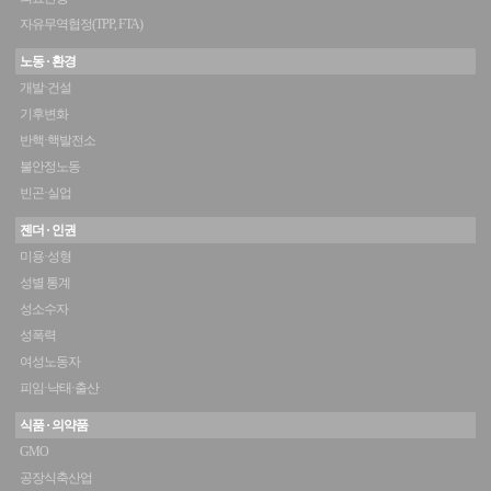
자유무역협정(TPP, FTA)
노동 · 환경
개발·건설
기후변화
반핵·핵발전소
불안정노동
빈곤·실업
젠더 · 인권
미용·성형
성별 통계
성소수자
성폭력
여성노동자
피임·낙태·출산
식품 · 의약품
GMO
공장식축산업