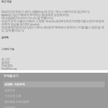
최근 댓글
와 (
[2023년 하반기 세미나]몸(Body)과 건강 : 역사, 사회적으로 접근하기
)
flghtjd (
[기감] 가축에게 투여하는 항생제와 성장호르몬
)
의사 (
[칼럼] 처녀막이 아니라 질 주름이다
)
유전자 조작 식품의 이해와 그 영향 - BodyJoy
(
[GMO] 유전자변형식품 논란의 배경과
과학적 양심을 생각한다(endo)
)
건강과대안 (
[2023년 상반기 세미나]비판적 맥락에서 한국의 디지털 헬스 관련 법, 제
도, 정책 톺아보기
)
글목록
그 밖의 기능
로그인
글
RSS
댓글
RSS
WordPress.org
주제별 보기
세계화 · 자유무역
공공의료
구조조정·긴축
영리병원·의료상업화
의료관광