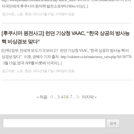
http://www.pressian.com/article/article.asp?article_num=50110317124130&section=01 미국이
자국민에게 후쿠시마 원자력 발전소로부터 80㎞ 이상 [...]
참고자료
노동 · 환경
2011년 3월 17일
3734명이 읽음
[후쿠시마 원전사고] 런던 기상청 VAAC, “한국 상공의 방사능
핵 비상경보 맞다”
[단독] 정부, 전세계 보도가 오보라고? 런던 기상청 VAAC, “한국 상공의 방사능 핵 비
상경보 맞다” 이호, 권혜수 기자 출처 : http://wikitree.co.kr/main/news_view.php?id=30778
3월 15일, 영국 AFP를 비롯해 각국의 [...]
참고자료
노동 · 환경
2011년 3월 17일
2805명이 읽음
« 처음
◁
...
3
4
5
6
7
...
▷
마지막 »
검색: