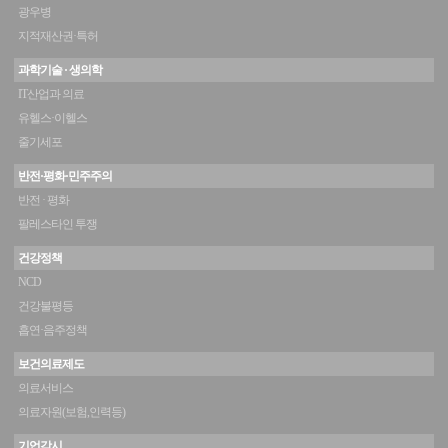
광우병
지적재산권·특허
과학기술 · 생의학
IT산업과 의료
유헬스·이헬스
줄기세포
반전·평화·민주주의
반전 · 평화
팔레스타인 투쟁
건강정책
NCD
건강불평등
흡연·음주정책
보건의료제도
의료서비스
의료자원(보험,인력등)
기업감시