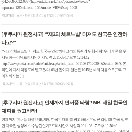
(042-868-0632, 0387)http://nsic.kins.re.kr/nsic/pds/noticeView.do?
topmenu=12&leftmenu=155&mode=VIEW&seq=1608
참고자료
노동 · 환경
2011년 3월 17일
3144명이 읽음
[후쿠시마 원전사고] “‘제2의 체르노빌’ 터져도 한국은 안전하
다고?”
“‘제2의 체르노빌’ 터져도 한국은 안전하다고?”[안종주의 '위험사회'] 우리가 핵을 무
서워하는 이유프레시안 기사입력 2011-03-17 오후 12:34:12
http://www.pressian.com/article/article.asp?article_num=50110317120304&Section=03 일본
국민이 다시 핵공포에 떨고 있다. 66년 만이다. 일본은 1945년 세계 처음으로(그리고
아직까지는 [...]
참고자료
노동 · 환경
2011년 3월 17일
2070명이 읽음
[후쿠시마 원전사고] 언제까지 편서풍 타령? MB, 재일 한국인
대피를 권고하라!
언제까지 편서풍 타령? MB, 재일 한국인 대피를 권고하라![우석균 칼럼] 왜 한국 정부
만 자국민 생명에 수수방관인가? 프레시안 기사입력 2011-03-17 오후 12:50:49