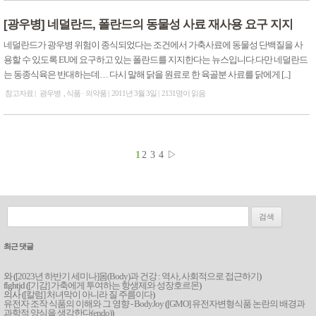
[광우병] 네덜란드, 폴란드의 동물성 사료 재사용 요구 지지
네덜란드가 광우병 위험이 종식되었다는 조건에서 가축사료에 동물성 단백질을 사
용할 수 있도록 EU에 요구하고 있는 폴란드를 지지한다는 뉴스입니다.다만 네덜란드
는 동종식육은 반대하는데… 다시 말해 닭을 원료로 한 육골분 사료를 닭에게 [...]
참고자료
광우병
식품 · 의약품
2011년 3월 3일
2131명이 읽음
1
2
3
4
▷
검색:
최근 댓글
와 (
[2023년 하반기 세미나]몸(Body)과 건강 : 역사, 사회적으로 접근하기
)
flghtjd (
[기감] 가축에게 투여하는 항생제와 성장호르몬
)
의사 (
[칼럼] 처녀막이 아니라 질 주름이다
)
유전자 조작 식품의 이해와 그 영향 - BodyJoy
(
[GMO] 유전자변형식품 논란의 배경과
과학적 양심을 생각한다(endo)
)