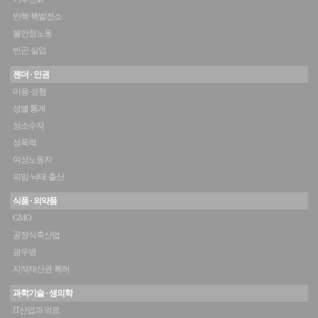
반핵·핵발전소
불안정노동
빈곤·실업
젠더 · 인권
미용·성형
성별 통계
성소수자
성폭력
여성노동자
피임·낙태·출산
식품 · 의약품
GMO
공장식축산업
광우병
지적재산권·특허
과학기술 · 생의학
IT산업과 의료