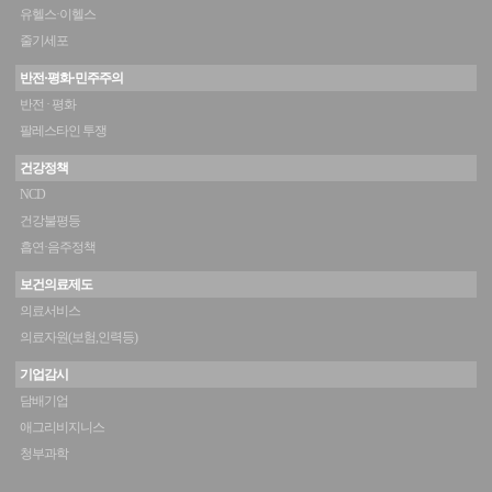
유헬스·이헬스
줄기세포
반전·평화·민주주의
반전 · 평화
팔레스타인 투쟁
건강정책
NCD
건강불평등
흡연·음주정책
보건의료제도
의료서비스
의료자원(보험,인력등)
기업감시
담배기업
애그리비지니스
청부과학