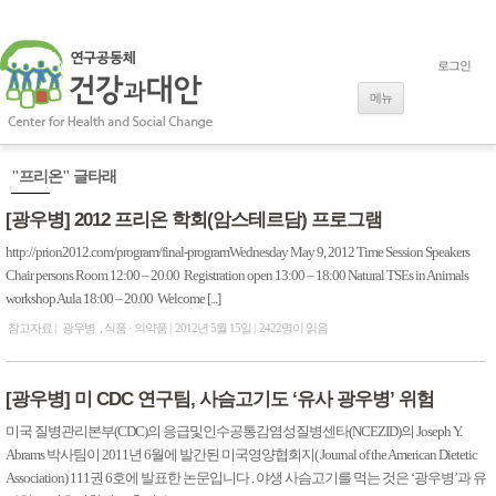
로그인
내용으로 바로
가기
메뉴
"프리온" 글타래
[광우병] 2012 프리온 학회(암스테르담) 프로그램
http://prion2012.com/program/final-programWednesday May 9, 2012 Time Session Speakers
Chair persons Room 12:00 – 20.00 Registration open 13:00 – 18:00 Natural TSEs in Animals
workshop Aula 18:00 – 20.00 Welcome [...]
참고자료
광우병
식품 · 의약품
2012년 5월 15일
2422명이 읽음
[광우병] 미 CDC 연구팀, 사슴고기도 ‘유사 광우병’ 위험
미국 질병관리본부(CDC)의 응급및인수공통감염성질병센타(NCEZID)의 Joseph Y.
Abrams 박사팀이 2011년 6월에 발간된 미국영양협회지( Journal of the American Dietetic
Association) 111권 6호에 발표한 논문입니다 . 야생 사슴고기를 먹는 것은 ‘광우병’과 유