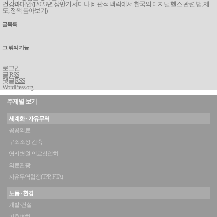
건강과대안 (
[2023년 상반기 세미나]비판적 맥락에서 한국의 디지털 헬스 관련 법, 제
도, 정책 톺아보기
)
글목록
그 밖의 기능
로그인
글
RSS
댓글
RSS
WordPress.org
주제별 보기
세계화 · 자유무역
공공의료
구조조정·긴축
영리병원·의료상업화
의료관광
자유무역협정(TPP, FTA)
노동 · 환경
개발·건설
기후변화