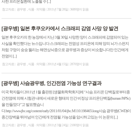
사한 프리온질환에 노출될 수 [...]
참고자료
광우병
식품 · 의약품
2011년 7월 28일
3689명이 읽음
[광우병] 일본 후쿠오카에서 스크래피 감염 사망 양 발견
일본 후쿠오카의 한 농장에서 지난 3월 30일 사망한 양이 스크래피에 감염되어 있는
사실을 확인했다는 뉴스입니다.스크래피는 전염성 프리온에 의해 양의 뇌가 스펀지
처럼 구멍이 숭숭 뚫리는 해면상뇌증으로 광우병과 증상이 비슷합니다만 인간에게
전염이 [...]
참고자료
광우병
식품 · 의약품
2011년 4월 15일
2870명이 읽음
[광우병] 사슴광우병, 인간전염 가능성 연구결과
미국 학자들이 2011년 1월 출판된 [생물화학학회지]에 “사슴 프리온 단백질로부터종
간전염에 의해 시험관 내에서 새로운 형태의 인간 비정상 프리온단백질(human PrPSc)
을 만들었다”고 발표했습니
다.http://www.jbc.org/content/early/2011/01/04/jbc.M110.198465.long사슴 광우병(CWD)이
종간장벽을 뛰어넘어 인간에개 전염될 가능성을 암시하고있는 이 논문의 [...]
참고자료
광우병
식품 · 의약품
2011년 3월 24일
2180명이 읽음