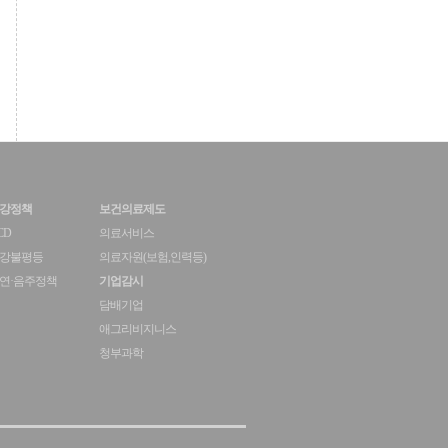
강정책
보건의료제도
CD
의료서비스
강불평등
의료자원(보험,인력등)
연·음주정책
기업감시
담배기업
애그리비지니스
청부과학