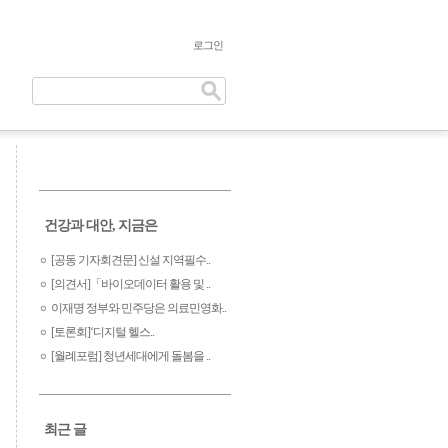
로그인
건강과 대안, 지금은
[공동 기자회견문] 신설 지역필수..
[의견서]「바이오데이터 활용 및 ..
이재명 정부와 민주당은 의료민영화..
[토론회]‘디지털 헬스..
[월례포럼] 청년세대에게 돌봄을 ..
최근 글