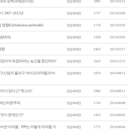
태와 정책과제(보사연)
건강과대안
1895
2015/03/11
2007~2012년
건강과대안
1737
2015/03/09
obalization and health)
건강과대안
1716
2015/03/03
(MJA)
건강과대안
1358
2015/03/03
영향
건강과대안
2463
2015/02/17
 시장마저 독점하려는 농간을 중단하라!
건강과대안
1643
2014/12/12
구산업의 돌파구: 바이오의약품과 바
건강과대안
1970
2014/08/11
자가 있다고? 헛소리!
건강과대안
1980
2014/08/11
 재난자본주의
건강과대안
1743
2014/08/08
무엇이 문제인가?
건강과대안
1433
2014/08/05
비싼 의약품 : TPP는 어떻게 의약품 가
건강과대안
1772
2014/08/04