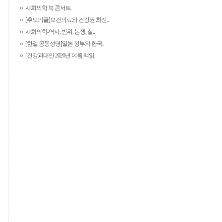
사회의학 북 콘서트
[추모의글]보건의료와 건강권 최전..
사회의학-역사, 범위, 논쟁, 실..
[한일 공동성명]일본 정부와 한국..
[건강과대안 2026년 여름 책읽..