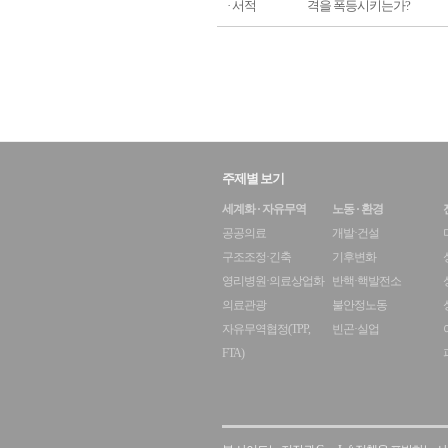
· 서적
격을 폭등시키는가?
주제별 보기
세계화 · 자유무역
노동 · 환경
공공의료
개발·건설
구조조정·긴축
기후변화
영리병원·의료상업화
반핵·핵발전소
의료관광
불안정노동
자유무역협정(TPP,
빈곤·실업
FTA)