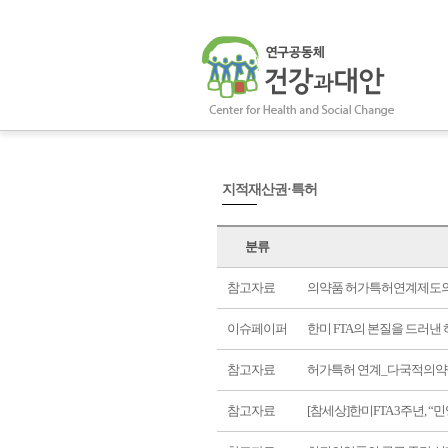
지적재산권·특허
분류
참고자료
의약품 허가특허연계제도의
이슈페이퍼
한미 FTA의 본질을 드러낸
참고자료
허가특허 연계_다국적의약
참고자료
[참세상]한미FTA 3주년, “