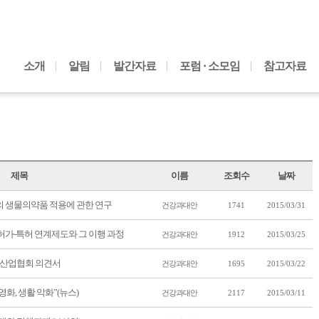
내용으로 바로가기
소개
알림
발간자료
포럼 · 소모임
참고자료
제목
이름
조회수
날짜
 생물의약품 적용에 관한 연구
건강과대안
1741
2015/03/31
 허가-특허 연계제도와 그 이행 과정
건강과대안
1912
2015/03/25
산업협회 의견서
건강과대안
1695
2015/03/22
민영화, 생활 악화”(뉴스)
건강과대안
2117
2015/03/11