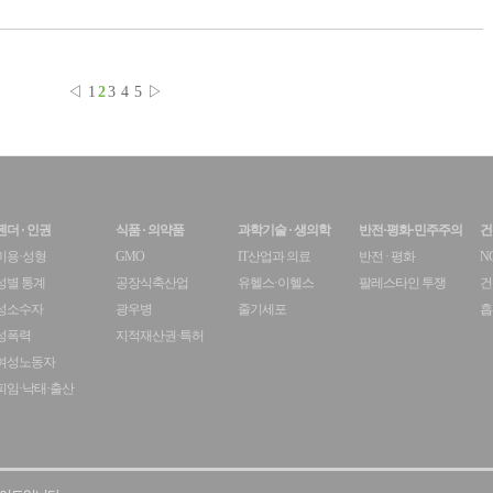
◁
1
2
3
4
5
▷
젠더 · 인권
식품 · 의약품
과학기술 · 생의학
반전·평화·민주주의
건
미용·성형
GMO
IT산업과 의료
반전 · 평화
N
성별 통계
공장식축산업
유헬스·이헬스
팔레스타인 투쟁
건
성소수자
광우병
줄기세포
흡
성폭력
지적재산권·특허
여성노동자
피임·낙태·출산