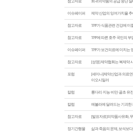
참고자료
희귀의약품의 공급 중단 실
이슈페이퍼
제약 산업의 잉여가치율 추이: 
참고자료
TPP가 식품관련 건강에 미칠 영향(Gl
참고자료
TPP에 따른 호주 국민의 부담
이슈페이퍼
TPP가 보건의료에 미치는 
참고자료
[성명] 제약협회는 복제약
포럼
[세미나]제약산업과 의료연
이오시밀러
칼럼
롱다리·지능·비만·골초 유전
칼럼
에볼라에 달려드는 기괴한
참고자료
[발표자료]의약품사유화, 
정기간행물
삶과 죽음의 문제, 보석보다 