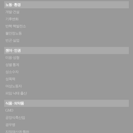
노동 · 환경
개발·건설
기후변화
반핵·핵발전소
불안정노동
빈곤·실업
젠더 · 인권
미용·성형
성별 통계
성소수자
성폭력
여성노동자
피임·낙태·출산
식품 · 의약품
GMO
공장식축산업
광우병
지적재산권·특허