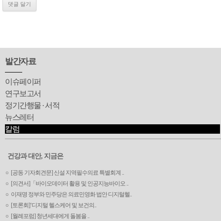
발간자료
이슈페이퍼
연구보고서
정기간행물 · 서적
뉴스레터
칼럼
건강과 대안, 지금은
[공동 기자회견문] 신설 지역필수의료 특별회계 ..
[의견서]「바이오데이터 활용 및 인공지능바이오 ..
이재명 정부와 민주당은 의료민영화 법안 디지털헬..
[토론회]‘디지털 헬스케어 및 보건의..
[월례포럼] 청년세대에게 돌봄을 ..