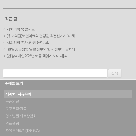
최근 글
사회의학 북 콘서트
[추모의글]보건의료와 건강권 최전선에서 ‘대체 ..
사회의학-역사, 범위, 논쟁, 실..
[한일 공동성명]일본 정부와 한국 정부의 심화되..
[건강과대안 2026년 여름 책읽기 세미나] 파..
검색:
주제별 보기
세계화 · 자유무역
공공의료
구조조정·긴축
영리병원·의료상업화
의료관광
자유무역협정(TPP, FTA)