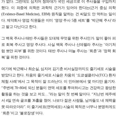
가 없다. 그런데도 심지어 청와대가 국민 세금으로 이 주사들을 구입까지
했다. 이 와중에 의학은 과학적 근거가 있어야 한다는(근거 중심 의학
(Evidence-Based Medicine), EBM) 원칙을 말하는 건 씨알도 안 먹히는 일이
다. 제약회사 영업 직원들은 이미 ‘영양 주사 5종 세트’를 ‘박근혜 주사’라
고 팔고 다닌다고 한다.
그 백옥 주사나 태반 주사들은 도대체 무엇을 위한 주사인가. 말이 좋아 피
로 회복 주사고 영양 주사다. 사실 백옥 주사나 신데렐라 주사는 ‘아기처
럼 뽀얀 피부’를 위한 것이다. 태반 주사나 마늘 주사는 ‘회춘’과 ‘정력 회
복’을 위한 것이다.
여기에 박근혜나 최순실, 심지어 김기춘 비서실장까지도 줄기세포 시술을
받았다고 한다. 차움의 줄기세포 시술은 차움의 ‘도쿄셀클리닉(TCC) 환자
체험 사례’에서 그 목적이 잘 드러난다. 이 인터뷰에서 몇 마디만 옮기자.
“주변에 70~80세 되신 분들이 면역 세포를 투여하시고는 건강하고 왕성한
활동을 하는 것을 보고 저도…”라는 말이 첫 번째 말이다. “지난번 제주에
서 4일 연속 골프를 36홀을 쳤어. 나보다 젊은 사람들, 남자들도 내 체력을
못 따라오더라”. 이 줄기세포(면역세포) 시술의 목적은 너무나 분명하게도
‘회춘’이고 ‘불로장생’이다.