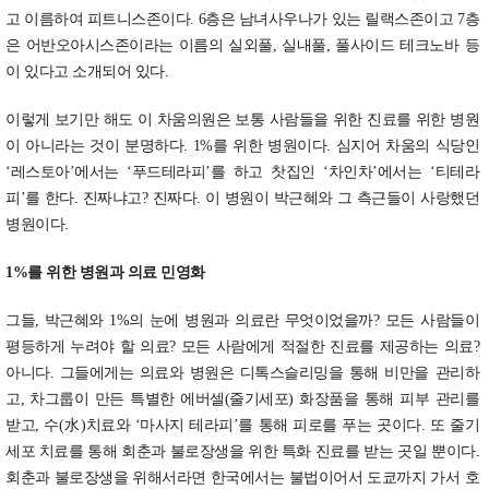
고 이름하여 피트니스존이다. 6층은 남녀사우나가 있는 릴랙스존이고 7층
은 어반오아시스존이라는 이름의 실외풀, 실내풀, 풀사이드 테크노바 등
이 있다고 소개되어 있다.
이렇게 보기만 해도 이 차움의원은 보통 사람들을 위한 진료를 위한 병원
이 아니라는 것이 분명하다. 1%를 위한 병원이다. 심지어 차움의 식당인
‘레스토아’에서는 ‘푸드테라피’를 하고 찻집인 ‘차인차’에서는 ‘티테라
피’를 한다. 진짜냐고? 진짜다. 이 병원이 박근혜와 그 측근들이 사랑했던
병원이다.
1%를 위한 병원과 의료 민영화
그들, 박근혜와 1%의 눈에 병원과 의료란 무엇이었을까? 모든 사람들이
평등하게 누려야 할 의료? 모든 사람에게 적절한 진료를 제공하는 의료?
아니다. 그들에게는 의료와 병원은 디톡스슬리밍을 통해 비만을 관리하
고, 차그룹이 만든 특별한 에버셀(줄기세포) 화장품을 통해 피부 관리를
받고, 수(水)치료와 ‘마사지 테라피’를 통해 피로를 푸는 곳이다. 또 줄기
세포 치료를 통해 회춘과 불로장생을 위한 특화 진료를 받는 곳일 뿐이다.
회춘과 불로장생을 위해서라면 한국에서는 불법이어서 도쿄까지 가서 호