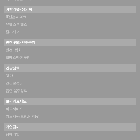
과학기술 · 생의학
IT산업과 의료
유헬스·이헬스
줄기세포
반전·평화·민주주의
반전 · 평화
팔레스타인 투쟁
건강정책
NCD
건강불평등
흡연·음주정책
보건의료제도
의료서비스
의료자원(보험,인력등)
기업감시
담배기업