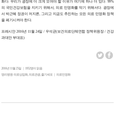
화다. 우리가 광장에 더 크게 모여야 할 이유가 여기에 하나 더 있다. 99%
의 국민건강보험을 지키기 위해서, 의료 민영화를 막기 위해서다. 광장에
서 박근혜 정권이 저지른, 그리고 지금도 추진하는 모든 의료 민영화 정책
을 폐기시켜야 한다.
프레시안 2016년 11월 24일 / 우석균(보건의료단체연합 정책위원장 / 건강
과대안 부대표)
2016년 11월 25일
|
1952명이 읽음
,
,
|
영리병원·의료상업화
의료관광
줄기세포
의료민영화