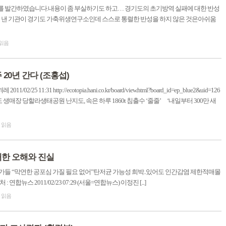
 백서’를 발간하였습니다.내용이 좀 부실하기도 하고… 경기도의 초기방역 실패에 대한 반성
를 낸 기관이 경기도 가축위생연구소인데 스스로 통렬한 반성을 하지 않은 것은아쉬움
 읽음
20년 간다 (조홍섭)
5 11:31 http://ecotopia.hani.co.kr/board/view.html?board_id=ep_blue2&uid=126
 생매장 당할라생태공원 난지도, 속은 하루 1860t 침출수 ‘줄줄’ ‘내일부터 300만 새
이 읽음
대한 오해와 진실
가들 “막연한 공포심 가질 필요 없어”탄저균 가능성 희박..있어도 인간감염 제한적매몰
연합뉴스 2011/02/23 07:29 (서울=연합뉴스) 이정진 [...]
이 읽음