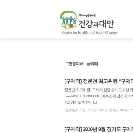
"환경피해" 글타래
[구제역] 정운천 최고위원 “구제
정운천 최고위원 “구제역 침출수가 고소한 퇴비 됐잖아요” 출처
newsId=20110308000001(아주경제 
7일 경기도 이천시 [...]
참고자료
식품 · 의약품
2011년 3월 8일
1834명이
[구제역] 2010년 9월 경기도 