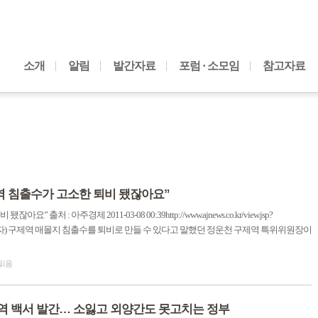
내용으로 바로가기
소개
알림
발간자료
포럼 · 소모임
참고자료
역 침출수가 고소한 퇴비 됐잖아요”
 : 아주경제 2011-03-08 00:39http://www.ajnews.co.kr/view.jsp?
김선국 기자) 구제역 매몰지 침출수를 퇴비로 만들 수 있다고 말했던 정운천 구제역 특위위원장이
 읽음
구제역 백서 발간… 소잃고 외양간도 못고치는 정부