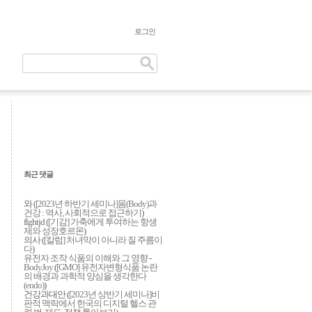
로그인
최근 댓글
와 (
[2023년 하반기 세미나]몸(Body)과
건강 : 역사, 사회적으로 접근하기
)
flghtjd (
[기감] 가축에게 투여하는 항생
제와 성장호르몬
)
의사 (
[칼럼] 처녀막이 아니라 질 주름이
다
)
유전자 조작 식품의 이해와 그 영향 -
BodyJoy
(
[GMO] 유전자변형식품 논란
의 배경과 과학적 양심을 생각한다
(endo)
)
건강과대안 (
[2023년 상반기 세미나]비
판적 맥락에서 한국의 디지털 헬스 관