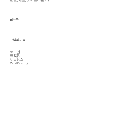
련 법, 제도, 정책 톺아보기
)
글목록
그 밖의 기능
로그인
글
RSS
댓글
RSS
WordPress.org