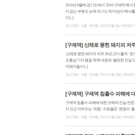
2010년 9월에 경기도에서 ’2010 구제역
이 없는 부분도 눈에 띄기도 하지만(이 백서
이 [...]
참고자료
식품 · 의약품
2011년 3월 2일
1642명이
[구제역] 산채로 묻힌 돼지의 저주 
산채로 묻힌 돼지의 저주 20년 간다 출처 : 한겨레 2011/02/2
조홍섭 기자 땜질·뒷북 대응에 ‘불편한 진실’도
끼돼지들이 [...]
참고자료
식품 · 의약품
2011년 2월 26일
1862명
[구제역] 구제역 침출수 피해에 
구제역 침출수 피해에 대한 오해와 진실 전문
지 인근 지하수는 ‘위험’, 수돗물은 ‘괜찮아’ 출처 : 
참고자료
식품 · 의약품
2011년 2월 23일
1801명