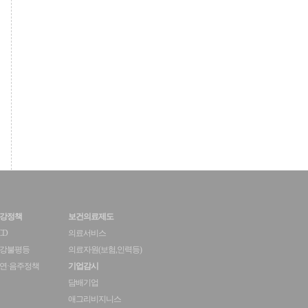
강정책
보건의료제도
CD
의료서비스
강불평등
의료자원(보험,인력등)
연·음주정책
기업감시
담배기업
애그리비지니스