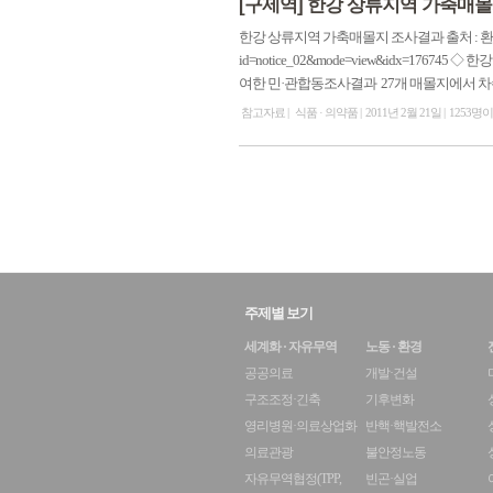
[구제역] 한강 상류지역 가축매몰
한강 상류지역 가축매몰지 조사결과 출처 : 환경부 2011년 2
id=notice_02&mode=view&idx=1
여한 민·관합동조사결과 27개 매몰지에서 차수
참고자료
식품 · 의약품
2011년 2월 21일
1253명
주제별 보기
세계화 · 자유무역
노동 · 환경
공공의료
개발·건설
구조조정·긴축
기후변화
영리병원·의료상업화
반핵·핵발전소
의료관광
불안정노동
자유무역협정(TPP,
빈곤·실업