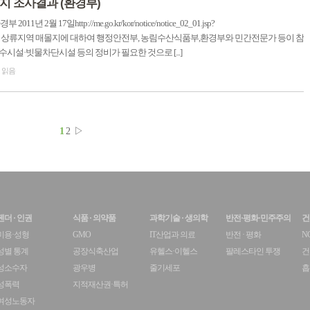
지 조사결과 (환경부)
월 17일http://me.go.kr/kor/notice/notice_02_01.jsp?
76745 ◇ 한강 상류지역 매몰지에 대하여 행정안전부, 농림수산식품부,환경부와 민간전문가 등이 참
시설·빗물차단시설 등의 정비가 필요한 것으로 [...]
이 읽음
1
2
▷
젠더 · 인권
식품 · 의약품
과학기술 · 생의학
반전·평화·민주주의
건
미용·성형
GMO
IT산업과 의료
반전 · 평화
N
성별 통계
공장식축산업
유헬스·이헬스
팔레스타인 투쟁
건
성소수자
광우병
줄기세포
흡
성폭력
지적재산권·특허
여성노동자