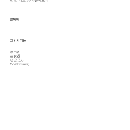
련 법, 제도, 정책 톺아보기
)
글목록
그 밖의 기능
로그인
글
RSS
댓글
RSS
WordPress.org