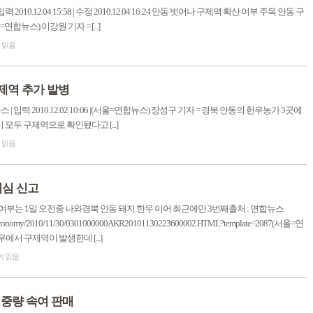
10.12.04 15:58 | 수정 2010.12.04 16:24 안동 벗어나 구제역 확산 여부 주목 안동 구
합뉴스) 이강원 기자 = [...]
이 읽음
구제역 추가 발병
입력 2010.12.02 10:06 |(서울=연합뉴스) 장성구 기자 = 경북 안동의 한우농가 3곳에
모두 구제역으로 확인됐다고 [...]
이 읽음
의심 신고
부는 1일 오전중 나와경북 안동 돼지.한우 이어 최근에만 3번째출처 : 연합뉴스
o.kr/economy/2010/11/30/0301000000AKR20101130223600002.HTML?template=2087(서울=연
에서 구제역이 발생한데 [...]
이 읽음
% 중량 속여 판매