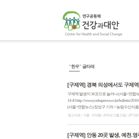
"한우" 글타래
[구제역] 경북 의성에서도 구제역
구제역 발생지 36곳으로 늘어나 (서울=연합뉴스) 
14:43 http://www.yonhapnews.co.kr/bulle
(서울=연합뉴스) 장성구 기자 = 농림수산식품부
참고자료
식품 · 의약품
2010년 12월 13일
2871명
[구제역] 안동 20곳 발생, 예천.