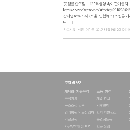
‘못믿을 한우점’…12.5% 중량 속여 판매출처 : 연합
http://www.yonhapnews.co.kr/society/20
산지명 86% 가짜”(서울=연합뉴스) 조성흠 
다. [...]
참고자료
식품 · 의약품
2010년 8월 4일
2934명이
주제별 보기
세계화 · 자유무역
노동 · 환경
공공의료
개발·건설
구조조정·긴축
기후변화
영리병원·의료상업화
반핵·핵발전소
의료관광
불안정노동
자유무역협정(TPP,
빈곤·실업