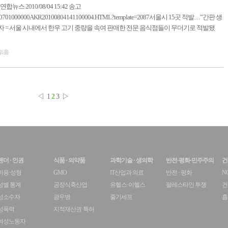
뉴스 2010/08/04 15:42 송고
10/08/04/0701000000AKR20100804141100004.HTML?template=2087서울시 15곳 적발…”간판 생
기자 = 서울 시내에서 한우 고기 중량을 속여 판매한 전문 음식점들이 무더기로 적발됐
 읽음
◁
1
2
3
▷
젠더 · 인권
식품 · 의약품
과학기술 · 생의학
반전·평화·민주주의
건
미용·성형
GMO
IT산업과 의료
반전 · 평화
N
성별 통계
공장식축산업
유헬스·이헬스
팔레스타인 투쟁
건
성소수자
광우병
줄기세포
흡
성폭력
지적재산권·특허
여성노동자