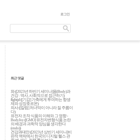
로그인
최근 댓글
와 (
[2023년 하반기 세미나]몸(Body)과
건강 : 역사, 사회적으로 접근하기
)
flghtjd (
[기감] 가축에게 투여하는 항생
제와 성장호르몬
)
의사 (
[칼럼] 처녀막이 아니라 질 주름이
다
)
유전자 조작 식품의 이해와 그 영향 -
BodyJoy
(
[GMO] 유전자변형식품 논란
의 배경과 과학적 양심을 생각한다
(endo)
)
건강과대안 (
[2023년 상반기 세미나]비
판적 맥락에서 한국의 디지털 헬스 관