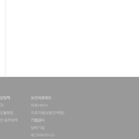
강정책
보건의료제도
CD
의료서비스
강불평등
의료자원(보험,인력등)
연·음주정책
기업감시
담배기업
애그리비지니스