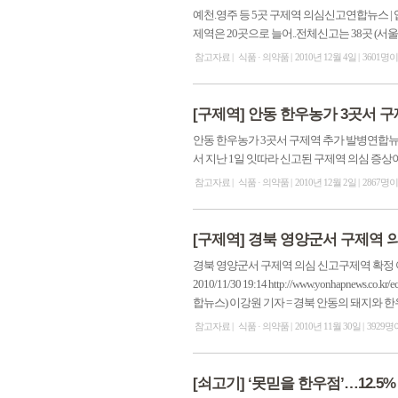
예천.영주 등 5곳 구제역 의심신고연합뉴스 | 입력 20
제역은 20곳으로 늘어..전체신고는 38곳 (서울=연
참고자료
식품 · 의약품
2010년 12월 4일
3601명
[구제역] 안동 한우농가 3곳서 
안동 한우농가 3곳서 구제역 추가 발병연합뉴스 | 
서 지난 1일 잇따라 신고된 구제역 의심 증상이 
참고자료
식품 · 의약품
2010년 12월 2일
2867명
[구제역] 경북 영양군서 구제역 
경북 영양군서 구제역 의심 신고구제역 확정 여
2010/11/30 19:14 http://www.yonhapnews.c
합뉴스) 이강원 기자 = 경북 안동의 돼지와 한우
참고자료
식품 · 의약품
2010년 11월 30일
3929명
[쇠고기] ‘못믿을 한우점’…12.5