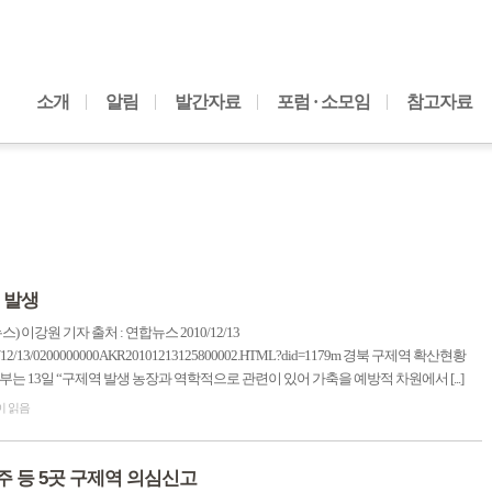
내용으로 바로가기
소개
알림
발간자료
포럼 · 소모임
참고자료
 발생
이강원 기자 출처 : 연합뉴스 2010/12/13
tin/2010/12/13/0200000000AKR20101213125800002.HTML?did=1179m 경북 구제역 확산현황
는 13일 “구제역 발생 농장과 역학적으로 관련이 있어 가축을 예방적 차원에서 [...]
이 읽음
영주 등 5곳 구제역 의심신고