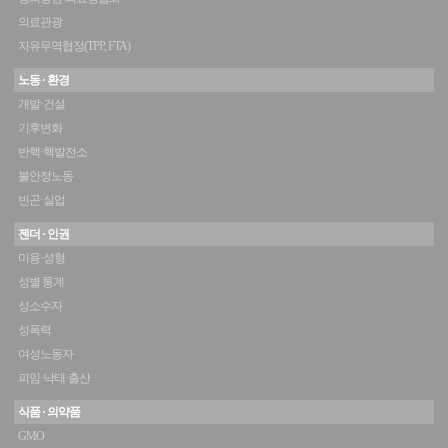
의료관광
자유무역협정(TPP, FTA)
노동 · 환경
개발·건설
기후변화
반핵·핵발전소
불안정노동
빈곤·실업
젠더 · 인권
미용·성형
성별 통계
성소수자
성폭력
여성노동자
피임·낙태·출산
식품 · 의약품
GMO