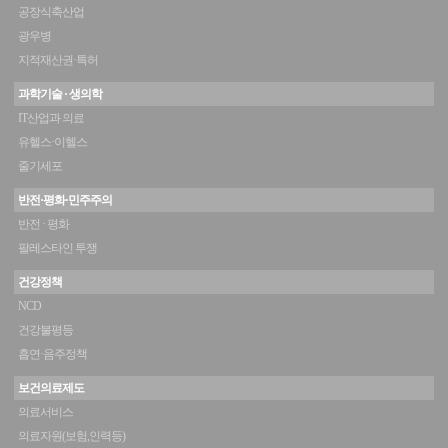
공장식축산업
광우병
지적재산권·특허
과학기술 · 생의학
IT산업과 의료
유헬스·이헬스
줄기세포
반전·평화·민주주의
반전 · 평화
팔레스타인 투쟁
건강정책
NCD
건강불평등
흡연·음주정책
보건의료제도
의료서비스
의료자원(보험,인력등)