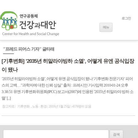
로그인
내용으로 바로
가기
메뉴
"프레드 피어스 기자" 글타래
[기후변화] ’2035년 히말라야빙하 소멸’, 어떻게 유엔 공식입장
이 됐나
’2035년 히말라야빙하 소멸’, 어떻게 유엔 공식입장이 됐나‘기후변화 전문기자’ 피어
스의 고백…”과학자에 대한 신뢰 상실” 출처 : 프레시안 기사입력 2010-01-24 오후
3:38:51 유엔 기후변화위원회(IPCC) 보고서(2007)에 인용된 ’2035년 히말라야 빙하 소
멸’ [...]
참고자료
기후변화
노동 · 환경
2010년 1월 25일
4576명이 읽음
검색: