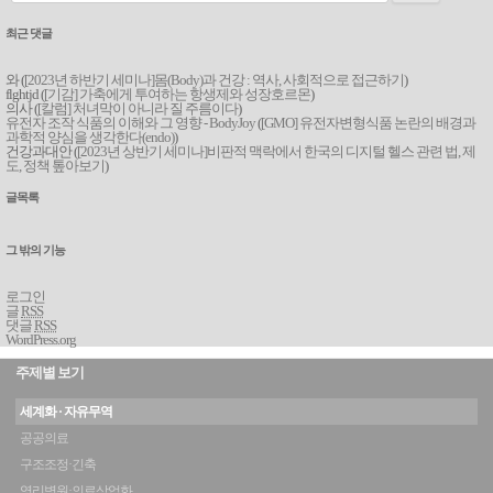
최근 댓글
와 (
[2023년 하반기 세미나]몸(Body)과 건강 : 역사, 사회적으로 접근하기
)
flghtjd (
[기감] 가축에게 투여하는 항생제와 성장호르몬
)
의사 (
[칼럼] 처녀막이 아니라 질 주름이다
)
유전자 조작 식품의 이해와 그 영향 - BodyJoy
(
[GMO] 유전자변형식품 논란의 배경과
과학적 양심을 생각한다(endo)
)
건강과대안 (
[2023년 상반기 세미나]비판적 맥락에서 한국의 디지털 헬스 관련 법, 제
도, 정책 톺아보기
)
글목록
그 밖의 기능
로그인
글
RSS
댓글
RSS
WordPress.org
주제별 보기
세계화 · 자유무역
공공의료
구조조정·긴축
영리병원·의료상업화