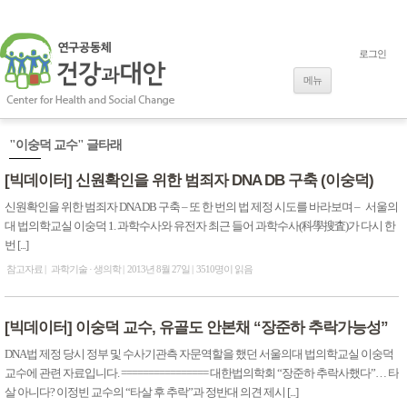
로그인
내용으로 바로
가기
메뉴
"이숭덕 교수" 글타래
[빅데이터] 신원확인을 위한 범죄자 DNA DB 구축 (이숭덕)
신원확인을 위한 범죄자 DNA DB 구축 – 또 한 번의 법 제정 시도를 바라보며 – 서울의
대 법의학교실 이숭덕 1. 과학수사와 유전자 최근 들어 과학수사(科學搜査)가 다시 한
번 [...]
참고자료
과학기술 · 생의학
2013년 8월 27일
3510명이 읽음
[빅데이터] 이숭덕 교수, 유골도 안본채 “장준하 추락가능성”
DNA법 제정 당시 정부 및 수사기관측 자문역할을 했던 서울의대 법의학교실 이숭덕
교수에 관련 자료입니다. ================ 대한법의학회 “장준하 추락사했다”… 타
살 아니다? 이정빈 교수의 “타살 후 추락”과 정반대 의견 제시 [...]