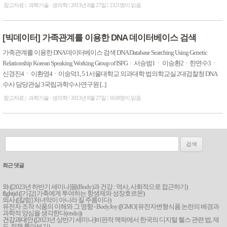
참고자료
과학기술 · 생의학
2013년 8월 27일
2321명이 읽음
[빅데이터] 가족관계를 이용한 DNA 데이터베이스 검색
가족관계를 이용한 DNA 데이터베이스 검색 DNA Database Searching Using Genetic
Relationship Korean Speaking Working Group of ISFGㆍ서승범1ㆍ 이승환2ㆍ한면수3ㆍ
신경진4ㆍ 이환영4ㆍ이숭덕1, 5 1서울대학교 의과대학 법의학교실 2대검찰청 DNA
수사 담당관실 3국립과학수사연구원 [...]
참고자료
과학기술 · 생의학
2013년 8월 27일
1618명이 읽음
검색:
최근 댓글
와 (
[2023년 하반기 세미나]몸(Body)과 건강 : 역사, 사회적으로 접근하기
)
flghtjd (
[기감] 가축에게 투여하는 항생제와 성장호르몬
)
의사 (
[칼럼] 처녀막이 아니라 질 주름이다
)
유전자 조작 식품의 이해와 그 영향 - BodyJoy
(
[GMO] 유전자변형식품 논란의 배경과
과학적 양심을 생각한다(endo)
)
건강과대안 (
[2023년 상반기 세미나]비판적 맥락에서 한국의 디지털 헬스 관련 법, 제
도, 정책 톺아보기
)