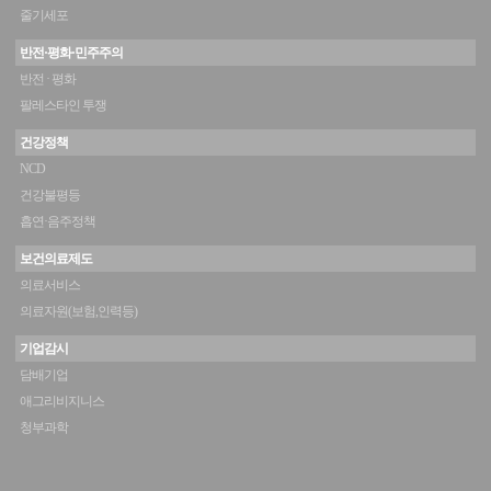
줄기세포
반전·평화·민주주의
반전 · 평화
팔레스타인 투쟁
건강정책
NCD
건강불평등
흡연·음주정책
보건의료제도
의료서비스
의료자원(보험,인력등)
기업감시
담배기업
애그리비지니스
청부과학