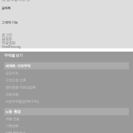
글목록
그 밖의 기능
로그인
글
RSS
댓글
RSS
WordPress.org
주제별 보기
세계화 · 자유무역
공공의료
구조조정·긴축
영리병원·의료상업화
의료관광
자유무역협정(TPP, FTA)
노동 · 환경
개발·건설
기후변화