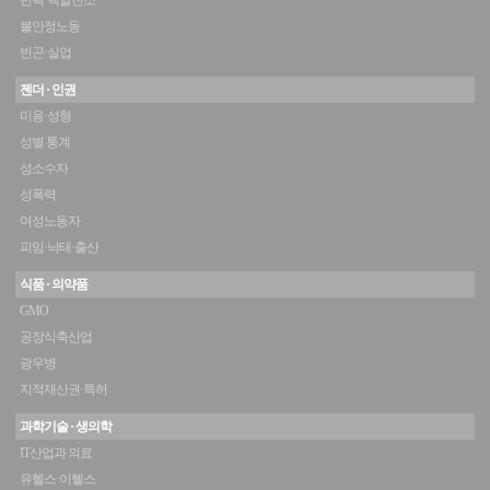
반핵·핵발전소
불안정노동
빈곤·실업
젠더 · 인권
미용·성형
성별 통계
성소수자
성폭력
여성노동자
피임·낙태·출산
식품 · 의약품
GMO
공장식축산업
광우병
지적재산권·특허
과학기술 · 생의학
IT산업과 의료
유헬스·이헬스