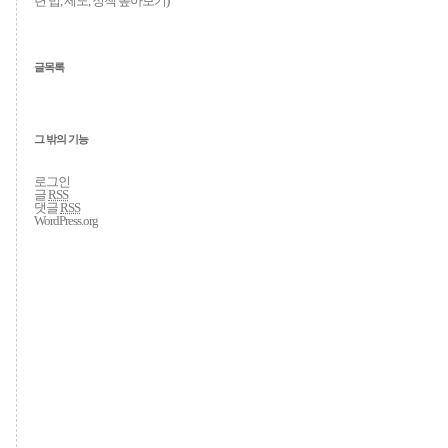
련 법, 제도, 정책 톺아보기
)
글목록
그 밖의 기능
로그인
글
RSS
댓글
RSS
WordPress.org