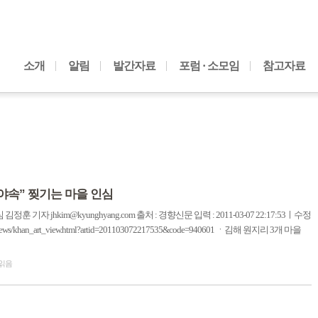
내용으로 바로가기
소개
알림
발간자료
포럼 · 소모임
참고자료
 야속” 찢기는 마을 인심
기자 jhkim@kyunghyang.com 출처 : 경향신문 입력 : 2011-03-07 22:17:53ㅣ수정
kr/kh_news/khan_art_view.html?artid=201103072217535&code=940601 ㆍ김해 원지리 3개 마을
 읽음