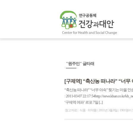
"원주민" 글타래
[구제역] “축산농 떠나라” “너무
“축산농 떠나라” “너무 야속” 찢기는 마을 인심 김정훈 
: 2011-03-07 22:17:54http://news.khan.co.
‘구제역 여파’ 르포 7일 [...]
참고자료
식품 · 의약품
2011년 3월 8일
1901명이