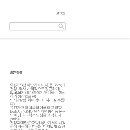
로그인
최근 댓글
와 (
[2023년 하반기 세미나]몸(Body)과
건강 : 역사, 사회적으로 접근하기
)
flghtjd (
[기감] 가축에게 투여하는 항생
제와 성장호르몬
)
의사 (
[칼럼] 처녀막이 아니라 질 주름이
다
)
유전자 조작 식품의 이해와 그 영향 -
BodyJoy
(
[GMO] 유전자변형식품 논란
의 배경과 과학적 양심을 생각한다
(endo)
)
건강과대안 (
[2023년 상반기 세미나]비
판적 맥락에서 한국의 디지털 헬스 관