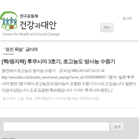
로그인
내용으로 바로
가기
메뉴
"원전 폭발" 글타래
[핵/원자력] 후쿠시마 3호기, 초고농도 방사능 수증기
원전에서 초고농도 방사능 수증기…日 비상 SBS 2013-07-24 21:34
http://news.sbs.co.kr/section_news/news_read.jsp?news_id=N1001900007 <앵커> 일본 후쿠
시마 원전 3호기에서 초고농도의 방사능이 포함된 수증기가 나오고 있습니다. 일본이
지금 비상입니다. 도쿄 김광현 특파원입니다. <기자> 후쿠시마 원전 [...]
참고자료
노동 · 환경
반핵·핵발전소
2013년 8월 28일
2001명이 읽음
검색: