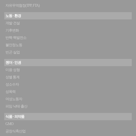
자유무역협정(TPP, FTA)
노동 · 환경
개발·건설
기후변화
반핵·핵발전소
불안정노동
빈곤·실업
젠더 · 인권
미용·성형
성별 통계
성소수자
성폭력
여성노동자
피임·낙태·출산
식품 · 의약품
GMO
공장식축산업