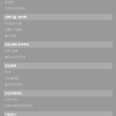
광우병
지적재산권·특허
과학기술 · 생의학
IT산업과 의료
유헬스·이헬스
줄기세포
반전·평화·민주주의
반전 · 평화
팔레스타인 투쟁
건강정책
NCD
건강불평등
흡연·음주정책
보건의료제도
의료서비스
의료자원(보험,인력등)
기업감시