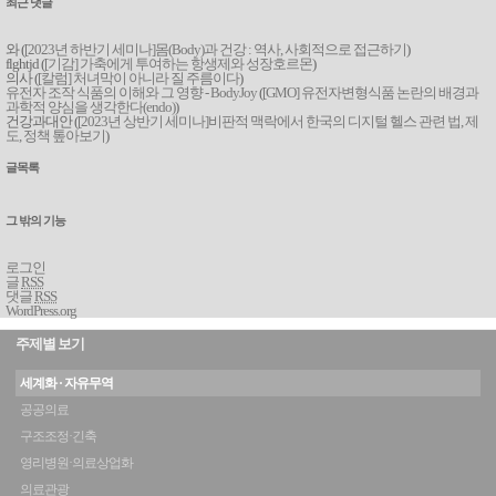
최근 댓글
와 (
[2023년 하반기 세미나]몸(Body)과 건강 : 역사, 사회적으로 접근하기
)
flghtjd (
[기감] 가축에게 투여하는 항생제와 성장호르몬
)
의사 (
[칼럼] 처녀막이 아니라 질 주름이다
)
유전자 조작 식품의 이해와 그 영향 - BodyJoy
(
[GMO] 유전자변형식품 논란의 배경과
과학적 양심을 생각한다(endo)
)
건강과대안 (
[2023년 상반기 세미나]비판적 맥락에서 한국의 디지털 헬스 관련 법, 제
도, 정책 톺아보기
)
글목록
그 밖의 기능
로그인
글
RSS
댓글
RSS
WordPress.org
주제별 보기
세계화 · 자유무역
공공의료
구조조정·긴축
영리병원·의료상업화
의료관광