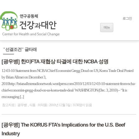
로그인
내용으로 바로
가기
메뉴
"선결조건" 글타래
[광우병] 한미FTA 재협상 타결에 대한 NCBA 성명
12-03-10 Statement from NCBA Chief Economist Gregg Doud on US, Korea Trade Deal Posted
by Brian Allmer on December 3,
2010http://brianallmerradionetwork.wordpress.com/2010/12/03/12-03-10-statement-from-ncba-
chief-economist-gregg-doud-on-us-korea-trade-deal/ WASHINGTON (Dec. 3, 2010) – “It is
encouraging [...]
참고자료
광우병
식품 · 의약품
2010년 12월 5일
3136명이 읽음
[광우병] The KORUS FTA’s Implications for the U.S. Beef
Industry