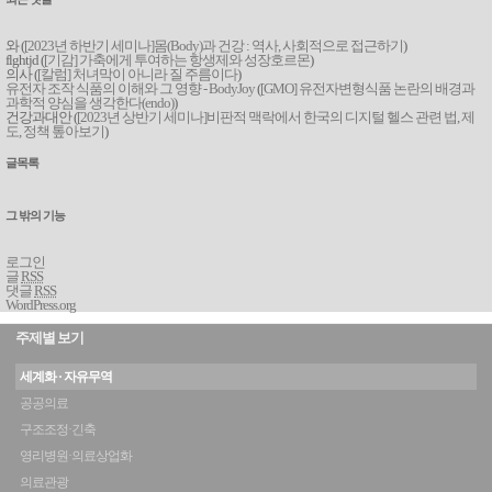
와 (
[2023년 하반기 세미나]몸(Body)과 건강 : 역사, 사회적으로 접근하기
)
flghtjd (
[기감] 가축에게 투여하는 항생제와 성장호르몬
)
의사 (
[칼럼] 처녀막이 아니라 질 주름이다
)
유전자 조작 식품의 이해와 그 영향 - BodyJoy
(
[GMO] 유전자변형식품 논란의 배경과
과학적 양심을 생각한다(endo)
)
건강과대안 (
[2023년 상반기 세미나]비판적 맥락에서 한국의 디지털 헬스 관련 법, 제
도, 정책 톺아보기
)
글목록
그 밖의 기능
로그인
글
RSS
댓글
RSS
WordPress.org
주제별 보기
세계화 · 자유무역
공공의료
구조조정·긴축
영리병원·의료상업화
의료관광