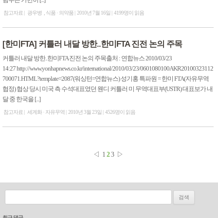
림부는 가만히 [...]
참고자료
광우병
식품 · 의약품
2010년 7월 16일
4199명이 읽음
[한미FTA] 커틀러 내달 방한..한미FTA 진전 논의 주목
커틀러 내달 방한..한미FTA 진전 논의 주목출처 : 연합뉴스 2010/03/23
14:27 http://www.yonhapnews.co.kr/international/2010/03/23/0601080100AKR20100323112
700071.HTML?template=2087(워싱턴=연합뉴스) 성기홍 특파원 = 한미 FTA(자유무역
협정) 협상 당시 미국 측 수석대표였던 웬디 커틀러 미 무역대표부(USTR) 대표보가 내
달 중 한국을 [...]
참고자료
세계화 · 자유무역
2010년 3월 23일
4526명이 읽음
◁
1
2
3
▷
검색:
최근 댓글