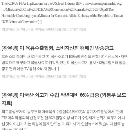
The KORUS FTA’s Implications for the U.S. Beef Industry출처 : www.koreauspartnership.org/
…/Minister%20Choi%20NCBA%20Convention%20Remarks%201-29-10.pdf The
Honorable Choi Jong-hyun (Minister for Economic Affairs Embassy of the Republic of Korea)
NCBA Annual Convention [...]
참고자료
광우병
식품 · 의약품
2010년 12월 5일
3557명이 읽음
[광우병] 미 육류수출협회, 소비자신뢰 캠페인 방송광고
트러스트 캠페인 새로운 광고 “미국산소고기 100%의 진심을 전합니다” 선보여 ▪ 자연
방목으로 깨끗하고 곡물사료로 키워 맛있는 미국산 소고기 홍보 ▪ 12월 1일부터 방송
광고 편 케이블 TV 통해 소비자 만나 [...]
참고자료
광우병
식품 · 의약품
2010년 12월 5일
3236명이 읽음
[광우병] 미국산 쇠고기 수입 작년대비 66% 급증 (외통부 보도
자료)
외교통상부가 미 농무부와 미국육류수출협회(USMEF)의 통계자료를 받아서 ‘한미
FTA 미의회 통과의 선결조건’인 30개월령 이상 쇠고기 수입재개 분위기 띄우기에 나
선 것이 아닌가 하는 의심이 들게 만드는 ‘기획기사’가 연합뉴스에 떴습니다.한국 농