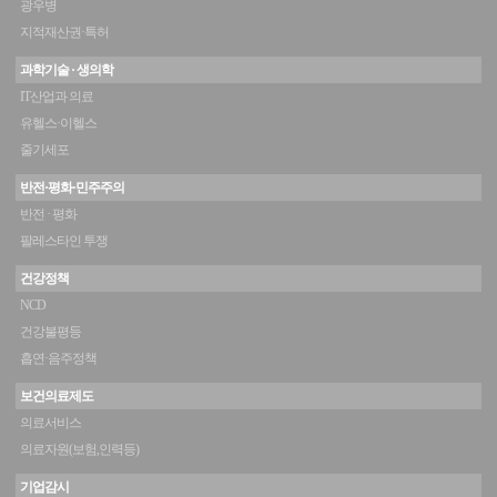
광우병
지적재산권·특허
과학기술 · 생의학
IT산업과 의료
유헬스·이헬스
줄기세포
반전·평화·민주주의
반전 · 평화
팔레스타인 투쟁
건강정책
NCD
건강불평등
흡연·음주정책
보건의료제도
의료서비스
의료자원(보험,인력등)
기업감시