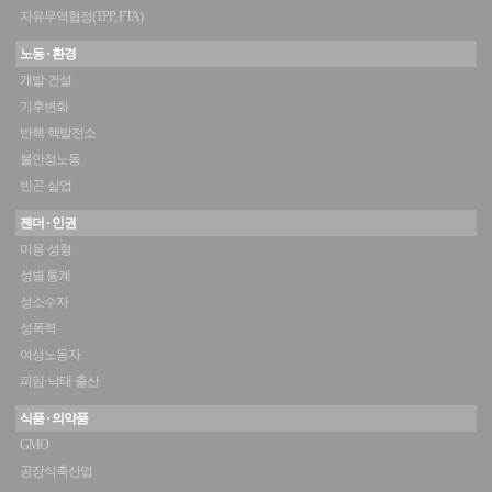
자유무역협정(TPP, FTA)
노동 · 환경
개발·건설
기후변화
반핵·핵발전소
불안정노동
빈곤·실업
젠더 · 인권
미용·성형
성별 통계
성소수자
성폭력
여성노동자
피임·낙태·출산
식품 · 의약품
GMO
공장식축산업