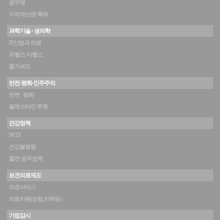
광우병
지적재산권·특허
과학기술 · 생의학
IT산업과 의료
유헬스·이헬스
줄기세포
반전·평화·민주주의
반전 · 평화
팔레스타인 투쟁
건강정책
NCD
건강불평등
흡연·음주정책
보건의료제도
의료서비스
의료자원(보험,인력등)
기업감시