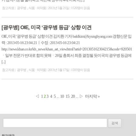
기 검역기준을 둘러싸고 박근혜 정부의 4대 사회악 [...]
참고자료
광우병
식품 · 의약품
2013년 5월 21일
1520명이 읽음
[광우병] OIE, 미국 ‘광우병 등급’ 상향 이견
OIE, 미국 ‘광우병 등급’ 상향 이견 김지환 기자 baldkim@kyunghyang.com 경향신문 입
력 : 2013-05-16 23:04:21ㅣ수정 : 2013-05-16 23:04:21
http://news.khan.co.kr/kh_news/khan_art_view.html?artid=201305162304215&code=920501
ㆍ일부 전문가 반대로 합의 못해ㆍ26일 총회서 최종 결정될 듯미국의 광우병 등급에
[...]
참고자료
광우병
식품 · 의약품
2013년 5월 17일
1593명이 읽음
◁
1
2
3
4
5
...
10
15
20
...
▷
마지막 »
검색:
최근 댓글