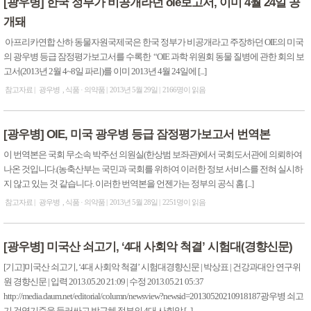
[광우병] 한국 정부가 비공개라던 oie보고서, 이미 4월 24일 공
개돼
아프리카연합 산하 동물자원국제국은 한국 정부가 비공개라고 주장하던 OIE의 미국
의 광우병 등급 잠정평가보고서를 수록한 “OIE 과학 위원회 동물 질병에 관한 회의 보
고서(2013년 2월 4~8일 파리)를 이미 2013년 4월 24일에 [...]
참고자료
광우병
식품 · 의약품
2013년 5월 29일
2166명이 읽음
[광우병] OIE, 미국 광우병 등급 잠정평가보고서 번역본
이 번역본은 국회 무소속 박주선 의원실(한상범 보좌관)에서 국회도서관에 의뢰하여
나온 것입니다.(농축산부는 국민과 국회를 위하여 이러한 정보 서비스를 전혀 실시하
지 않고 있는 것 같습니다. 이러한 번역본을 언젠가는 정부의 공식 홈 [...]
참고자료
광우병
식품 · 의약품
2013년 5월 28일
2251명이 읽음
[광우병] 미국산 쇠고기, ‘4대 사회악 척결’ 시험대(경향신문)
[기고]미국산 쇠고기, ‘4대 사회악 척결’ 시험대경향신문 | 박상표 | 건강과대안 연구위
원 경향신문 | 입력 2013.05.20 21:09 | 수정 2013.05.21 05:37
http://media.daum.net/editorial/column/newsview?newsid=20130520210918187광우병 쇠고