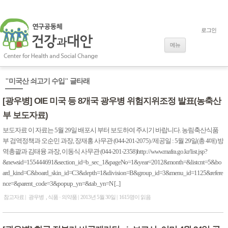
로그인
내용으로 바로
가기
메뉴
"미국산 쇠고기 수입" 글타래
[광우병] OIE 미국 등 8개국 광우병 위험지위조정 발표(농축산
부 보도자료)
보도자료 이 자료는 5월 29일 배포시 부터 보도하여 주시기 바랍니다. 농림축산식품
부 검역정책과 오순민 과장, 장재홍 사무관 (044-201-2075) /제공일 : 5월 29일(총 4매) 방
역총괄과 김태융 과장, 이동식 사무관 (044-201-2358)http://www.mafra.go.kr/list.jsp?
&newsid=155444691&section_id=b_sec_1&pageNo=1&year=2012&month=&listcnt=5&bo
ard_kind=C&board_skin_id=C3&depth=1&division=B&group_id=3&menu_id=1125&refere
nce=&parent_code=3&popup_yn=&tab_yn=N [...]
참고자료
광우병
식품 · 의약품
2013년 5월 30일
1615명이 읽음