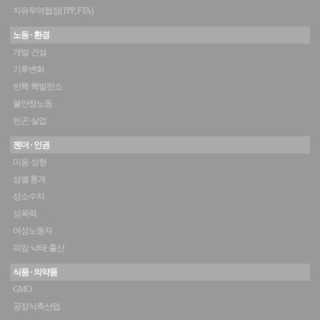
자유무역협정(TPP, FTA)
노동 · 환경
개발·건설
기후변화
반핵·핵발전소
불안정노동
빈곤·실업
젠더 · 인권
미용·성형
성별 통계
성소수자
성폭력
여성노동자
피임·낙태·출산
식품 · 의약품
GMO
공장식축산업