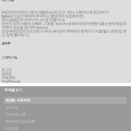
와 (
[2023년 하반기 세미나]몸(Body)과 건강 : 역사, 사회적으로 접근하기
)
flghtjd (
[기감] 가축에게 투여하는 항생제와 성장호르몬
)
의사 (
[칼럼] 처녀막이 아니라 질 주름이다
)
유전자 조작 식품의 이해와 그 영향 - BodyJoy
(
[GMO] 유전자변형식품 논란의 배경과
과학적 양심을 생각한다(endo)
)
건강과대안 (
[2023년 상반기 세미나]비판적 맥락에서 한국의 디지털 헬스 관련 법, 제
도, 정책 톺아보기
)
글목록
그 밖의 기능
로그인
글
RSS
댓글
RSS
WordPress.org
주제별 보기
세계화 · 자유무역
공공의료
구조조정·긴축
영리병원·의료상업화
의료관광