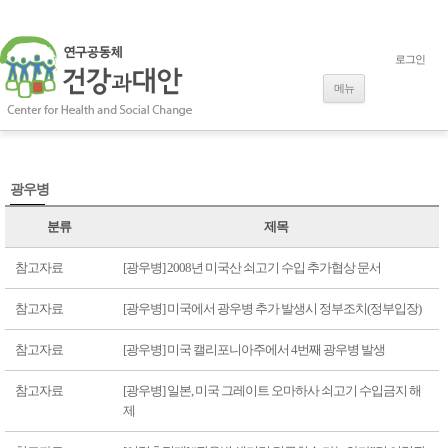
로그인
내용으로 바로
가기
메뉴
광우병
분류
제목
참고자료
[광우병] 2008년 미국산 쇠고기 수입 추가협상 문서
참고자료
[광우병] 미국에서 광우병 추가 발생시 정부조치(정부입장)
참고자료
[광우병] 미국 캘리포니아주에서 4번째 광우병 발생
참고자료
[광우병] 일본, 미국 그레이트 오마하사 쇠고기 수입금지 해
제