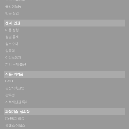
불안정노동
빈곤·실업
젠더 · 인권
미용·성형
성별 통계
성소수자
성폭력
여성노동자
피임·낙태·출산
식품 · 의약품
GMO
공장식축산업
광우병
지적재산권·특허
과학기술 · 생의학
IT산업과 의료
유헬스·이헬스