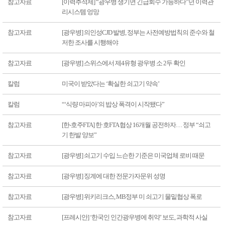
참고자료
[이력추적제] “광우병 생기면 긴급회수 가능하다”던 이력관
리시스템 엉망
참고자료
[광우병] 의인성CJD 발병, 정부는 사전예방법칙의 준수와 철
저한 조사를 시행해야
참고자료
[광우병] 스위스에서 제4유형 광우병 소 2두 확인
칼럼
미국이 받았다는 ‘확실한 쇠고기 약속’
칼럼
“‘식량 마피아’의 밥상 폭격이 시작됐다”
참고자료
[한-호주FTA] 한·호FTA 협상 16개월 공전하자… 정부 “쇠고
기 한발 양보”
참고자료
[광우병] 쇠고기 수입 느슨한 기준은 미국업체 로비 때문
참고자료
[광우병] 징계에 대한 전문가자문위 성명
참고자료
[광우병] 위키리크스, MB정부 미 쇠고기 물밑협상 폭로
참고자료
[프레시안] ‘한국인 인간광우병에 취약’ 보도, 과학적 사실