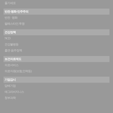
줄기세포
반전·평화·민주주의
반전 · 평화
팔레스타인 투쟁
건강정책
NCD
건강불평등
흡연·음주정책
보건의료제도
의료서비스
의료자원(보험,인력등)
기업감시
담배기업
애그리비지니스
청부과학