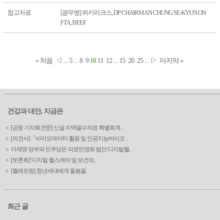
참고자료
[광우병] 위키리크스, DP CHAIRMAN CHUNG SE-KYUN ON
FTA, BEEF
« 처음
◁
...
5
...
8
9
10
11
12
...
15
20
25
...
▷
마지막 »
건강과 대안, 지금은
[공동 기자회견문] 신설 지역필수의료 특별회계 ..
[의견서]「바이오데이터 활용 및 인공지능바이오 ..
이재명 정부와 민주당은 의료민영화 법안 디지털헬..
[토론회]‘디지털 헬스케어 및 보건의..
[월례포럼] 청년세대에게 돌봄을 ..
최근 글