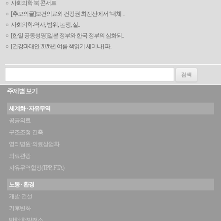
사회의학 북 콘서트
[추모의글]보건의료와 건강권 최전선에서 ‘대체 ..
사회의학-역사, 범위, 논쟁, 실..
[한일 공동성명]일본 정부와 한국 정부의 심화되..
[건강과대안 2026년 여름 책읽기 세미나] 파..
검색:
주제별 보기
세계화 · 자유무역
공공의료
구조조정·긴축
영리병원·의료상업화
의료관광
자유무역협정(TPP, FTA)
노동 · 환경
개발·건설
기후변화
반핵·핵발전소