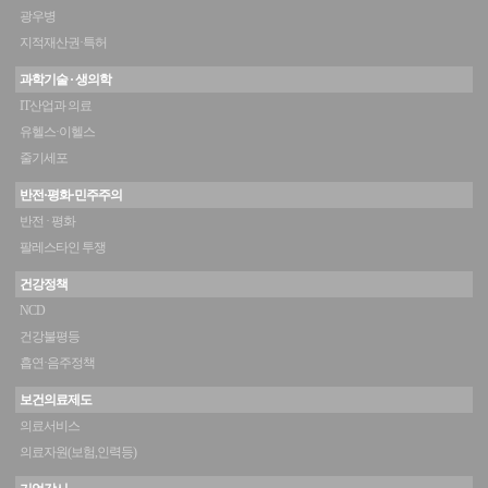
광우병
지적재산권·특허
과학기술 · 생의학
IT산업과 의료
유헬스·이헬스
줄기세포
반전·평화·민주주의
반전 · 평화
팔레스타인 투쟁
건강정책
NCD
건강불평등
흡연·음주정책
보건의료제도
의료서비스
의료자원(보험,인력등)