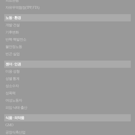
의료관광
자유무역협정(TPP, FTA)
노동 · 환경
개발·건설
기후변화
반핵·핵발전소
불안정노동
빈곤·실업
젠더 · 인권
미용·성형
성별 통계
성소수자
성폭력
여성노동자
피임·낙태·출산
식품 · 의약품
GMO
공장식축산업