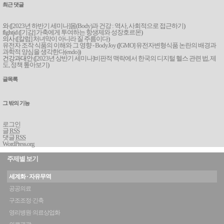
최근 댓글
와 (
[2023년 하반기 세미나]몸(Body)과 건강 : 역사, 사회적으로 접근하기
)
flghtjd (
[기감] 가축에게 투여하는 항생제와 성장호르몬
)
의사 (
[칼럼] 처녀막이 아니라 질 주름이다
)
유전자 조작 식품의 이해와 그 영향 - BodyJoy
(
[GMO] 유전자변형식품 논란의 배경과
과학적 양심을 생각한다(endo)
)
건강과대안 (
[2023년 상반기 세미나]비판적 맥락에서 한국의 디지털 헬스 관련 법, 제
도, 정책 톺아보기
)
글목록
그 밖의 기능
로그인
글
RSS
댓글
RSS
WordPress.org
주제별 보기
세계화 · 자유무역
공공의료
구조조정·긴축
영리병원·의료상업화