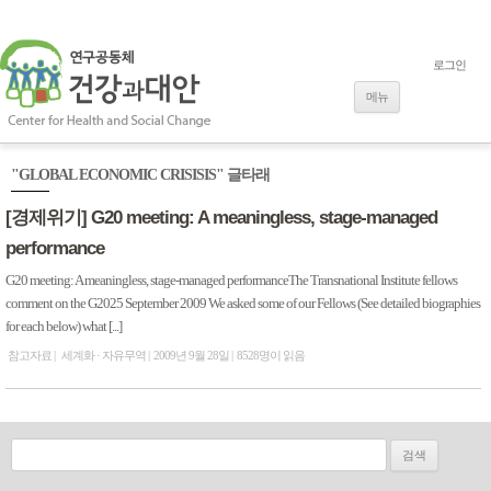
로그인
내용으로 바로
가기
메뉴
"GLOBAL ECONOMIC CRISISIS" 글타래
[경제위기] G20 meeting: A meaningless, stage-managed
performance
G20 meeting: A meaningless, stage-managed performanceThe Transnational Institute fellows
comment on the G2025 September 2009 We asked some of our Fellows (See detailed biographies
for each below) what [...]
참고자료
세계화 · 자유무역
2009년 9월 28일
8528명이 읽음
검색: