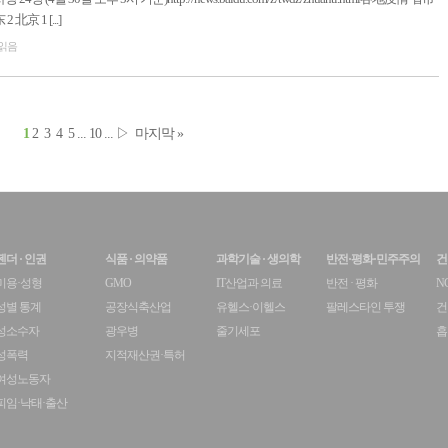
京 1 [...]
 읽음
1
2
3
4
5
...
10
...
▷
마지막 »
젠더 · 인권
식품 · 의약품
과학기술 · 생의학
반전·평화·민주주의
건
미용·성형
GMO
IT산업과 의료
반전 · 평화
N
성별 통계
공장식축산업
유헬스·이헬스
팔레스타인 투쟁
건
성소수자
광우병
줄기세포
흡
성폭력
지적재산권·특허
여성노동자
피임·낙태·출산