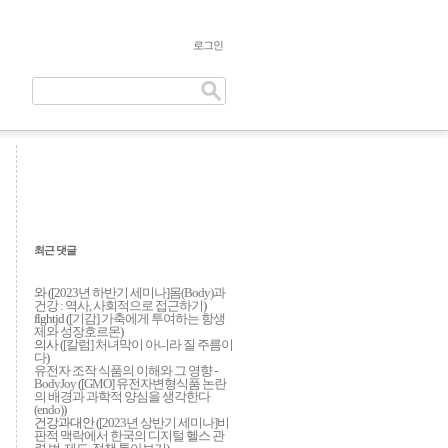
로그인
최근 댓글
와 (
[2023년 하반기 세미나]몸(Body)과
건강 : 역사, 사회적으로 접근하기
)
flghtjd (
[기감] 가축에게 투여하는 항생
제와 성장호르몬
)
의사 (
[칼럼] 처녀막이 아니라 질 주름이
다
)
유전자 조작 식품의 이해와 그 영향 -
BodyJoy
(
[GMO] 유전자변형식품 논란
의 배경과 과학적 양심을 생각한다
(endo)
)
건강과대안 (
[2023년 상반기 세미나]비
판적 맥락에서 한국의 디지털 헬스 관