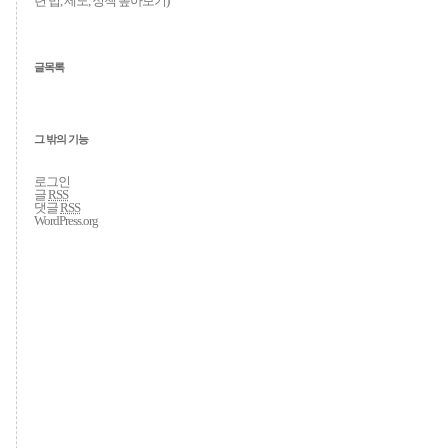
련 법, 제도, 정책 톺아보기
)
글목록
그 밖의 기능
로그인
글
RSS
댓글
RSS
WordPress.org