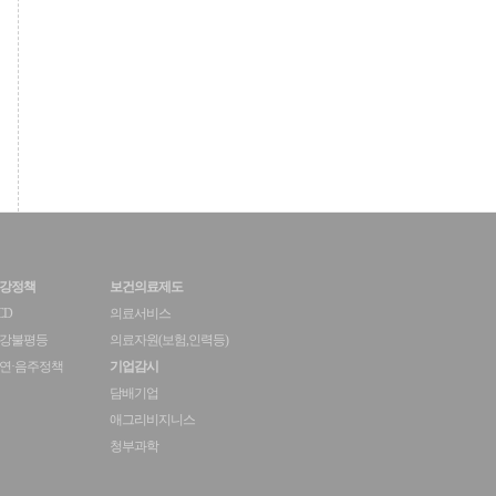
강정책
보건의료제도
CD
의료서비스
강불평등
의료자원(보험,인력등)
연·음주정책
기업감시
담배기업
애그리비지니스
청부과학