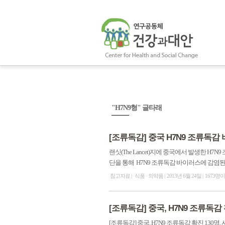
"H7N9형" 글타래
[조류독감] 중국 H7N9 조류독감 바
랜싯(The Lancet)지에 중국에서 발생한 H
단을 통해 H7N9 조류독감 바이러스에 감염된 확
참고자료
식품 · 의약품
2013년 6월 24일
1673명
[조류독감] 중국, H7N9 조류독감 확
[조류독감] 중국, H7N9 조류독감 확진 130명, 사망 32명