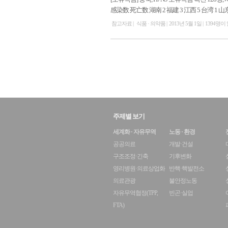
感染数 死亡数 湖南 2 福建 3 江西 5 台湾 1 山东 2 北
참고자료
식품 · 의약품
2013년 5월 1일
1394명이
주제별 보기
세계화 · 자유무역
노동 · 환경
공공의료
개발·건설
구조조정·긴축
기후변화
영리병원·의료상업화
반핵·핵발전소
의료관광
불안정노동
자유무역협정(TPP,
빈곤·실업
FTA)