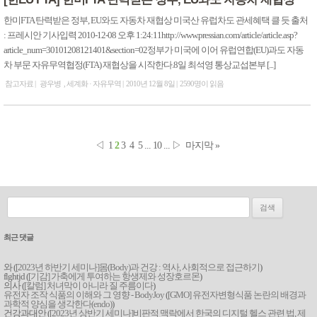
한미FTA 탄력받은 정부, EU와도 자동차 재협상 미국산 유럽차도 관세혜택 클 듯 출처
: 프레시안 기사입력 2010-12-08 오후 1:24:11http://www.pressian.com/article/article.asp?
article_num=30101208121401&section=02정부가 미국에 이어 유럽연합(EU)과도 자동
차 부문 자유무역협정(FTA) 재협상을 시작한다.8일 최석영 통상교섭본부 [...]
참고자료
광우병
세계화 · 자유무역
2010년 12월 8일
2590명이 읽음
◁
1
2
3
4
5
...
10
...
▷
마지막 »
검색:
최근 댓글
와 (
[2023년 하반기 세미나]몸(Body)과 건강 : 역사, 사회적으로 접근하기
)
flghtjd (
[기감] 가축에게 투여하는 항생제와 성장호르몬
)
의사 (
[칼럼] 처녀막이 아니라 질 주름이다
)
유전자 조작 식품의 이해와 그 영향 - BodyJoy
(
[GMO] 유전자변형식품 논란의 배경과
과학적 양심을 생각한다(endo)
)
건강과대안 (
[2023년 상반기 세미나]비판적 맥락에서 한국의 디지털 헬스 관련 법, 제