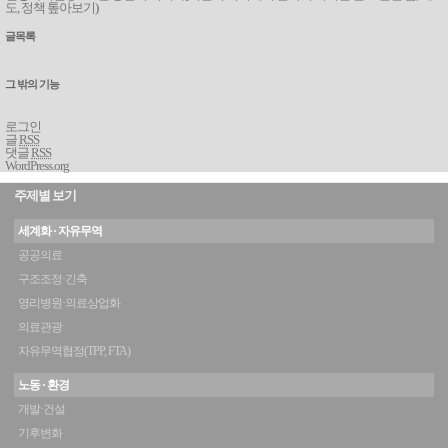
도, 정책 톺아보기
)
글목록
그 밖의 기능
로그인
글
RSS
댓글
RSS
WordPress.org
주제별 보기
세계화 · 자유무역
공공의료
구조조정·긴축
영리병원·의료상업화
의료관광
자유무역협정(TPP, FTA)
노동 · 환경
개발·건설
기후변화