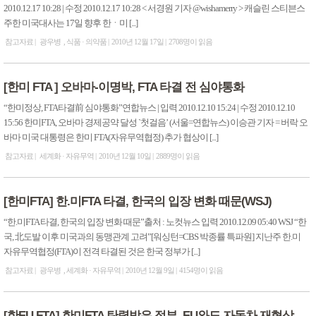
2010.12.17 10:28 | 수정 2010.12.17 10:28 < 서경원 기자 @wishamerry > 캐슬린 스티븐스
주한 미국대사는 17일 향후 한ㆍ미 [...]
참고자료
광우병
식품 · 의약품
2010년 12월 17일
2708명이 읽음
[한미 FTA ] 오바마-이명박, FTA 타결 전 심야통화
“한미정상, FTA타결前 심야통화”연합뉴스 | 입력 2010.12.10 15:24 | 수정 2010.12.10
15:56 한미FTA, 오바마 경제공약 달성 `첫걸음’ (서울=연합뉴스) 이승관 기자 = 버락 오
바마 미국 대통령은 한미 FTA(자유무역협정) 추가 협상이 [...]
참고자료
세계화 · 자유무역
2010년 12월 10일
2889명이 읽음
[한미FTA] 한.미FTA 타결, 한국의 입장 변화 때문(WSJ)
“한.미FTA 타결, 한국의 입장 변화 때문”출처 : 노컷뉴스 입력 2010.12.09 05:40 WSJ “한
국, 北도발 이후 미국과의 동맹관계 고려”[워싱턴=CBS 박종률 특파원] 지난주 한.미
자유무역협정(FTA)이 전격 타결된 것은 한국 정부가 [...]
참고자료
광우병
세계화 · 자유무역
2010년 12월 9일
4154명이 읽음
[한EU FTA] 한미FTA 탄력받은 정부, EU와도 자동차 재협상