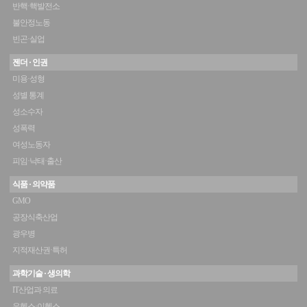
반핵·핵발전소
불안정노동
빈곤·실업
젠더 · 인권
미용·성형
성별 통계
성소수자
성폭력
여성노동자
피임·낙태·출산
식품 · 의약품
GMO
공장식축산업
광우병
지적재산권·특허
과학기술 · 생의학
IT산업과 의료
유헬스·이헬스