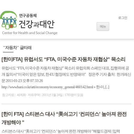
로그인
내용으로 바로
가기
메뉴
"자동차" 글타래
[한미FTA] 유럽서도 “FTA, 미국수준 자동차 재협상” 목소리
유럽서도 “FTA, 미국수준 자동차 재협상” 목소리 유럽의회 스페인 대표, 집행위에 공
개 질의서“미국이 얻은 양보, 한-EU 협정에도 반영돼야” 정은주 기자 출처 : 한겨레신
문 2011-01-23 오후 07:33:26
http://www.hani.co.kr/arti/economy/economy_general/460142.html » 한-미, [...]
참고자료
세계화 · 자유무역
2011년 1월 24일
1785명이 읽음
[한미 FTA] 스티븐스 대사 “美쇠고기 ‘컨피던스’ 높아져 완전
개방해야 ”
스티븐스 대사 “美쇠고기 ‘컨피던스’ 높아져 완전 개방해야 ”헤럴드경제 | 입력