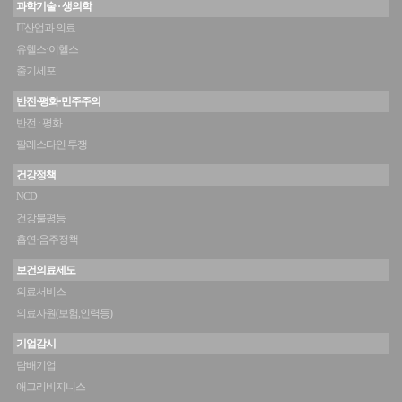
과학기술 · 생의학
IT산업과 의료
유헬스·이헬스
줄기세포
반전·평화·민주주의
반전 · 평화
팔레스타인 투쟁
건강정책
NCD
건강불평등
흡연·음주정책
보건의료제도
의료서비스
의료자원(보험,인력등)
기업감시
담배기업
애그리비지니스