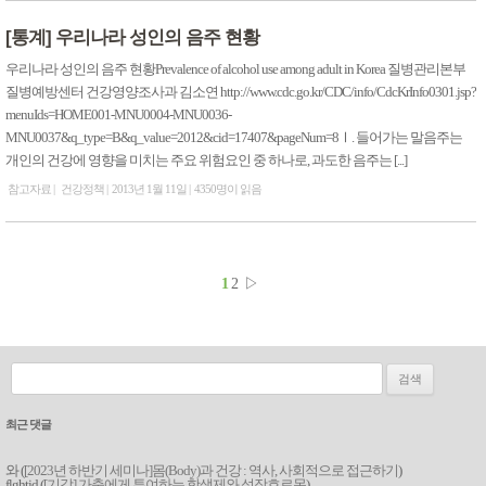
[통계] 우리나라 성인의 음주 현황
우리나라 성인의 음주 현황Prevalence of alcohol use among adult in Korea 질병관리본부
질병예방센터 건강영양조사과 김소연 http://www.cdc.go.kr/CDC/info/CdcKrInfo0301.jsp?
menuIds=HOME001-MNU0004-MNU0036-
MNU0037&q_type=B&q_value=2012&cid=17407&pageNum=8Ⅰ. 들어가는 말음주는
개인의 건강에 영향을 미치는 주요 위험요인 중 하나로, 과도한 음주는 [...]
참고자료
건강정책
2013년 1월 11일
4350명이 읽음
1
2
▷
검색:
최근 댓글
와 (
[2023년 하반기 세미나]몸(Body)과 건강 : 역사, 사회적으로 접근하기
)
flghtjd (
[기감] 가축에게 투여하는 항생제와 성장호르몬
)