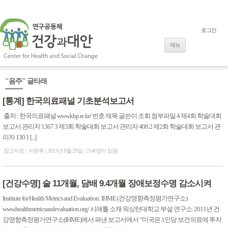
로그인
내용으로 바로
가기
메뉴
"음주" 글타래
[통계] 한국의료패널 기초분석보고서
출처 : 한국의료패널 www.khp.re.kr/ 번호 제목 글쓴이 조회 첨부파일 4 제4회 학술대회
보고서 관리자 1367 3 제3회 학술대회 보고서 관리자 408 2 제2회 학술대회 보고서 관
리자 130 1 [...]
참고자료
미분류
2013년 8월 29일
2146명이 읽음
[건강수명] 술 11개월, 담배 9.4개월 장애보정수명 감소시켜
Institute for Health Metrics and Evaluation: IHME (건강영향측정평가연구소)
www.healthmetricsandevaluation.org/ 시애틀 소재 워싱턴대학교 부설 연구소. 2011년 건
강영향측정평가연구소(IHME)에서 펴낸 보고서에서 “미국은 1인당 보건의료에 투자