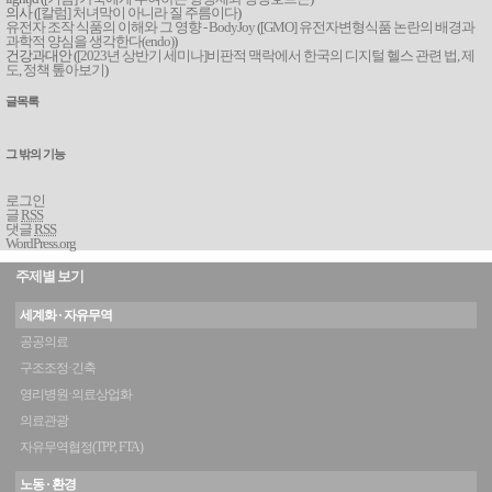
의사 (
[칼럼] 처녀막이 아니라 질 주름이다
)
유전자 조작 식품의 이해와 그 영향 - BodyJoy
(
[GMO] 유전자변형식품 논란의 배경과
과학적 양심을 생각한다(endo)
)
건강과대안 (
[2023년 상반기 세미나]비판적 맥락에서 한국의 디지털 헬스 관련 법, 제
도, 정책 톺아보기
)
글목록
그 밖의 기능
로그인
글
RSS
댓글
RSS
WordPress.org
주제별 보기
세계화 · 자유무역
공공의료
구조조정·긴축
영리병원·의료상업화
의료관광
자유무역협정(TPP, FTA)
노동 · 환경