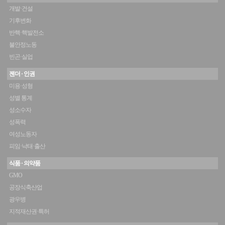
개발·건설
기후변화
반핵·핵발전소
불안정노동
빈곤·실업
젠더 · 인권
미용·성형
성별 통계
성소수자
성폭력
여성노동자
피임·낙태·출산
식품 · 의약품
GMO
공장식축산업
광우병
지적재산권·특허