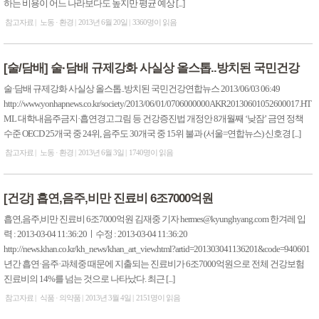
하는 비용이 어느 나라보다도 높지만 평균 예상 [...]
참고자료
노동 · 환경
2013년 6월 20일
3360명이 읽음
[술/담배] 술·담배 규제강화 사실상 올스톱..방치된 국민건강
술·담배 규제강화 사실상 올스톱..방치된 국민건강연합뉴스 2013/06/03 06:49
http://www.yonhapnews.co.kr/society/2013/06/01/0706000000AKR20130601052600017.HT
ML 대학내음주금지·흡연경고그림 등 건강증진법 개정안 8개월째 ‘낮잠’ 금연 정책
수준 OECD 25개국 중 24위, 음주도 30개국 중 15위 불과 (서울=연합뉴스) 신호경 [...]
참고자료
노동 · 환경
2013년 6월 3일
1740명이 읽음
[건강] 흡연,음주,비만 진료비 6조7000억원
흡연,음주,비만 진료비 6조7000억원 김재중 기자 hermes@kyunghyang.com 한겨레 입
력 : 2013-03-04 11:36:20ㅣ수정 : 2013-03-04 11:36:20
http://news.khan.co.kr/kh_news/khan_art_view.html?artid=201303041136201&code=940601
년간 흡연·음주·과체중 때문에 지출되는 진료비가 6조7000억원으로 전체 건강보험
진료비의 14%를 넘는 것으로 나타났다. 최근 [...]
참고자료
식품 · 의약품
2013년 3월 4일
2151명이 읽음