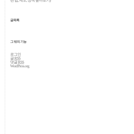
련 법, 제도, 정책 톺아보기
)
글목록
그 밖의 기능
로그인
글
RSS
댓글
RSS
WordPress.org