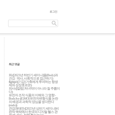
로그인
최근 댓글
와 (
[2023년 하반기 세미나]몸(Body)과
건강 : 역사, 사회적으로 접근하기
)
flghtjd (
[기감] 가축에게 투여하는 항생
제와 성장호르몬
)
의사 (
[칼럼] 처녀막이 아니라 질 주름이
다
)
유전자 조작 식품의 이해와 그 영향 -
BodyJoy
(
[GMO] 유전자변형식품 논란
의 배경과 과학적 양심을 생각한다
(endo)
)
건강과대안 (
[2023년 상반기 세미나]비
판적 맥락에서 한국의 디지털 헬스 관