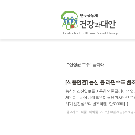
"신성균 교수" 글타래
[식품안전] 농심 등 라면수프 벤
농심의 조선일보를 이용한 언론 플레이(기업
세인지…사실 관계 확인이 필요한 사안으로 판단됩
리'가 삼겹살보다 벤조피렌 1만6000배 [...]
참고자료
식품 · 의약품
2012년 10월 31일
3526명