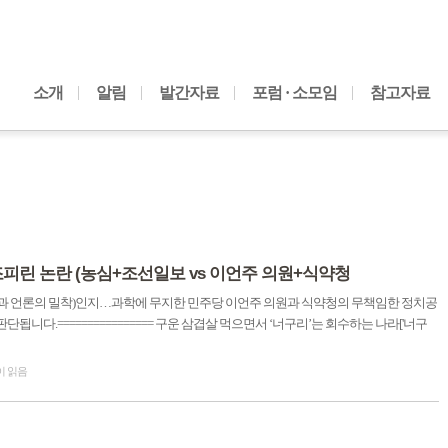
내용으로 바로가기
소개
알림
발간자료
포럼 · 소모임
참고자료
조피린 논란 (농심+조선일보 vs 이언주 의원+식약청
과 언론의 밀착)인지…과학에 무지한 민주당 이언주 의원과 식약청의 무책임한 정치공
니다.================ 구운 삼겹살 먹으면서 ‘너구리’는 회수하는 나라['너구
이 읽음