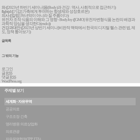
와 (
[2023년 하반기 세미나]몸(Body)과 건강 : 역사, 사회적으로 접근하기
)
flghtjd (
[기감] 가축에게 투여하는 항생제와 성장호르몬
)
의사 (
[칼럼] 처녀막이 아니라 질 주름이다
)
유전자 조작 식품의 이해와 그 영향 - BodyJoy
(
[GMO] 유전자변형식품 논란의 배경과
과학적 양심을 생각한다(endo)
)
건강과대안 (
[2023년 상반기 세미나]비판적 맥락에서 한국의 디지털 헬스 관련 법, 제
도, 정책 톺아보기
)
글목록
그 밖의 기능
로그인
글
RSS
댓글
RSS
WordPress.org
주제별 보기
세계화 · 자유무역
공공의료
구조조정·긴축
영리병원·의료상업화
의료관광
자유무역협정(TPP, FTA)