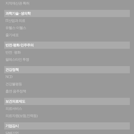
지적재산권·특허
과학기술 · 생의학
IT산업과 의료
유헬스·이헬스
줄기세포
반전·평화·민주주의
반전 · 평화
팔레스타인 투쟁
건강정책
NCD
건강불평등
흡연·음주정책
보건의료제도
의료서비스
의료자원(보험,인력등)
기업감시
담배기업