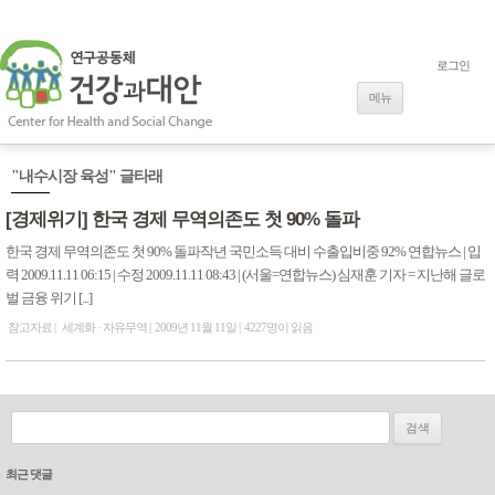
로그인
내용으로 바로
가기
메뉴
"내수시장 육성" 글타래
[경제위기] 한국 경제 무역의존도 첫 90% 돌파
한국 경제 무역의존도 첫 90% 돌파작년 국민소득 대비 수출입비중 92% 연합뉴스 | 입
력 2009.11.11 06:15 | 수정 2009.11.11 08:43 | (서울=연합뉴스) 심재훈 기자 = 지난해 글로
벌 금융 위기 [...]
참고자료
세계화 · 자유무역
2009년 11월 11일
4227명이 읽음
검색:
최근 댓글