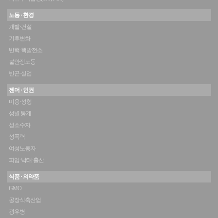
노동 · 환경
개발·건설
기후변화
반핵·핵발전소
불안정노동
빈곤·실업
젠더 · 인권
미용·성형
성별 통계
성소수자
성폭력
여성노동자
피임·낙태·출산
식품 · 의약품
GMO
공장식축산업
광우병