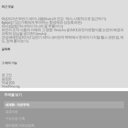
최근 댓글
와 (
[2023년 하반기 세미나]몸(Body)과 건강 : 역사, 사회적으로 접근하기
)
flghtjd (
[기감] 가축에게 투여하는 항생제와 성장호르몬
)
의사 (
[칼럼] 처녀막이 아니라 질 주름이다
)
유전자 조작 식품의 이해와 그 영향 - BodyJoy
(
[GMO] 유전자변형식품 논란의 배경과
과학적 양심을 생각한다(endo)
)
건강과대안 (
[2023년 상반기 세미나]비판적 맥락에서 한국의 디지털 헬스 관련 법, 제
도, 정책 톺아보기
)
글목록
그 밖의 기능
로그인
글
RSS
댓글
RSS
WordPress.org
주제별 보기
세계화 · 자유무역
공공의료
구조조정·긴축
영리병원·의료상업화