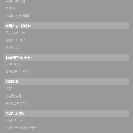
공장식축산업
광우병
지적재산권·특허
과학기술 · 생의학
IT산업과 의료
유헬스·이헬스
줄기세포
반전·평화·민주주의
반전 · 평화
팔레스타인 투쟁
건강정책
NCD
건강불평등
흡연·음주정책
보건의료제도
의료서비스
의료자원(보험,인력등)