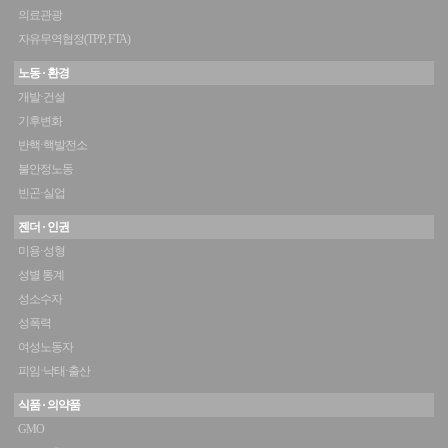
의료관광
자유무역협정(TPP, FTA)
노동 · 환경
개발·건설
기후변화
반핵·핵발전소
불안정노동
빈곤·실업
젠더 · 인권
미용·성형
성별 통계
성소수자
성폭력
여성노동자
피임·낙태·출산
식품 · 의약품
GMO