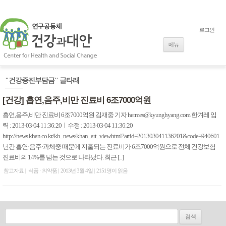
로그인
내용으로 바로
가기
메뉴
"건강증진부담금" 글타래
[건강] 흡연,음주,비만 진료비 6조7000억원
흡연,음주,비만 진료비 6조7000억원 김재중 기자 hermes@kyunghyang.com 한겨레 입
력 : 2013-03-04 11:36:20ㅣ수정 : 2013-03-04 11:36:20
http://news.khan.co.kr/kh_news/khan_art_view.html?artid=201303041136201&code=940601
년간 흡연·음주·과체중 때문에 지출되는 진료비가 6조7000억원으로 전체 건강보험
진료비의 14%를 넘는 것으로 나타났다. 최근 [...]
참고자료
식품 · 의약품
2013년 3월 4일
2151명이 읽음
검색: