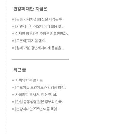
건강과 대안, 지금은
[공동 기자회견문] 신설 지역필수..
[의견서]「바이오데이터 활용 및 ..
이재명 정부와 민주당은 의료민영화..
[토론회]‘디지털 헬스..
[월례포럼] 청년세대에게 돌봄을 ..
최근 글
사회의학 북 콘서트
[추모의글]보건의료와 건강권 최전..
사회의학-역사, 범위, 논쟁, 실..
[한일 공동성명]일본 정부와 한국..
[건강과대안 2026년 여름 책읽..