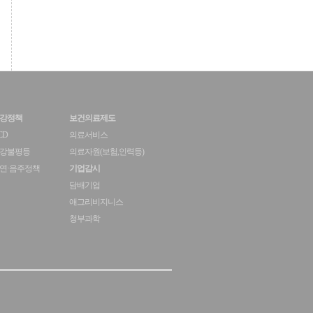
강정책
보건의료제도
CD
의료서비스
강불평등
의료자원(보험,인력등)
연·음주정책
기업감시
담배기업
애그리비지니스
청부과학