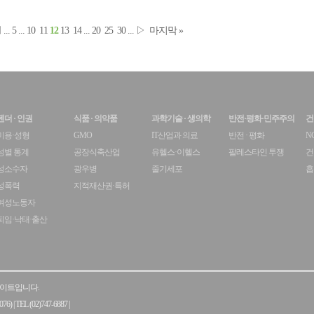
◁
...
5
...
10
11
12
13
14
...
20
25
30
...
▷
마지막 »
젠더 · 인권
식품 · 의약품
과학기술 · 생의학
반전·평화·민주주의
건
미용·성형
GMO
IT산업과 의료
반전 · 평화
N
성별 통계
공장식축산업
유헬스·이헬스
팔레스타인 투쟁
건
성소수자
광우병
줄기세포
흡
성폭력
지적재산권·특허
여성노동자
피임·낙태·출산
 사이트입니다.
76)
|
TEL (02)747-6887
|