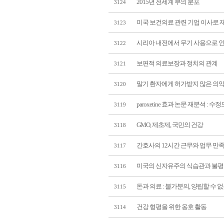
2015년 전세계 부의 분포
3124
미국 보건의료 관련 기업 이사로 
3123
시리아 내전에서 무기 사용으로 인
3122
보편적 의료보장과 정치의 관계
3121
말기 환자에게 허가받지 않은 의약
3120
paroxetine 효과 논문 재분석 : 
3119
GMO, 제초제, 국민의 건강
3118
간호사의 12시간 근무와 업무 만족
3117
미국의 신자유주의 식습관과 불
3116
돈과 의료 : 불가분의, 양립할 수 
3115
건강 형평을 위한 옹호 활동
3114