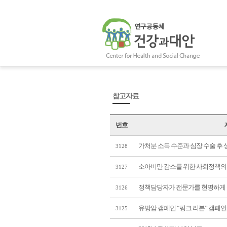
참고자료
번호
가처분 소득 수준과 심장 수술 후
3128
소아비만 감소를 위한 사회정책의
3127
정책담당자가 전문가를 현명하게
3126
유방암 캠페인 “핑크 리본” 캠페인
3125