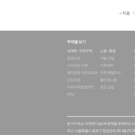
« 처음
주제별 보기
세계화 · 자유무역
노동 · 환경
공공의료
개발·건설
구조조정·긴축
기후변화
영리병원·의료상업화
반핵·핵발전소
의료관광
불안정노동
자유무역협정(TPP,
빈곤·실업
FTA)
본 사이트는 저작권 CopyLeft 정책을 표방하는
주소: 서울특별시 종로구 창경궁로 281 4층 (우 030