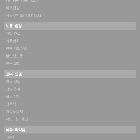
영리병원·의료상업화
의료관광
자유무역협정(TPP, FTA)
노동 · 환경
개발·건설
기후변화
반핵·핵발전소
불안정노동
빈곤·실업
젠더 · 인권
미용·성형
성별 통계
성소수자
성폭력
여성노동자
피임·낙태·출산
식품 · 의약품
GMO