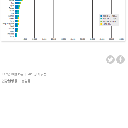
2015년 10월 15일
|
2051명이 읽음
|
건강불평등
불평등