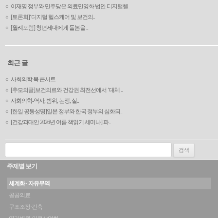
이재명 정부와 민주당은 의료민영화 법안 디지털헬..
[토론회]‘디지털 헬스케어 및 보건의..
[월례포럼] 청년세대에게 돌봄을 ..
최근 글
사회의학 북 콘서트
[추모의글]보건의료와 건강권 최전선에서 ‘대체 ..
사회의학-역사, 범위, 논쟁, 실..
[한일 공동성명]일본 정부와 한국 정부의 심화되..
[건강과대안 2026년 여름 책읽기 세미나] 파..
검색:
주제별 보기
세계화 · 자유무역
공공의료
구조조정·긴축