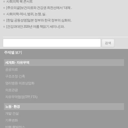
사회의학 북 콘서트
[추모의글]보건의료와 건강권 최전선에서 ‘대체 ..
사회의학-역사, 범위, 논쟁, 실..
[한일 공동성명]일본 정부와 한국 정부의 심화되..
[건강과대안 2026년 여름 책읽기 세미나] 파..
검색:
주제별 보기
세계화 · 자유무역
공공의료
구조조정·긴축
영리병원·의료상업화
의료관광
자유무역협정(TPP, FTA)
노동 · 환경
개발·건설
기후변화
반핵·핵발전소