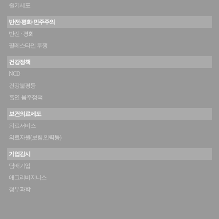
줄기세포
반전·평화·민주주의
반전 · 평화
팔레스타인 투쟁
건강정책
NCD
건강불평등
흡연·음주정책
보건의료제도
의료서비스
의료자원(보험,인력등)
기업감시
담배기업
애그리비지니스
청부과학