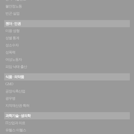
불안정노동
빈곤·실업
젠더 · 인권
미용·성형
성별 통계
성소수자
성폭력
여성노동자
피임·낙태·출산
식품 · 의약품
GMO
공장식축산업
광우병
지적재산권·특허
과학기술 · 생의학
IT산업과 의료
유헬스·이헬스