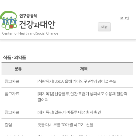
로그인
내용으로 바로
가기
메뉴
식품 · 의약품
분류
제목
참고자료
[식량위기] USDA, 올해 기아인구 9억명 넘어설 수도
참고자료
[돼지독감] 신종플루, 인간 호흡기 상피세포 수용체 결합력
떨어져
참고자료
[돼지독감] 일본, 타미플루 내성 환자 확인
칼럼
촛불 다시 부를 ‘30개월 쇠고기’ 선물