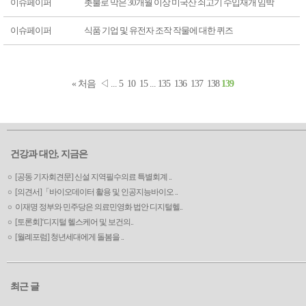
이슈페이퍼
촛불로 막은 30개월 이상 미국산 쇠고기 수입재개 임박
이슈페이퍼
식품 기업 및 유전자 조작 작물에 대한 퀴즈
« 처음
◁
...
5
10
15
...
135
136
137
138
139
건강과 대안, 지금은
[공동 기자회견문] 신설 지역필수의료 특별회계 ..
[의견서]「바이오데이터 활용 및 인공지능바이오 ..
이재명 정부와 민주당은 의료민영화 법안 디지털헬..
[토론회]‘디지털 헬스케어 및 보건의..
[월례포럼] 청년세대에게 돌봄을 ..
최근 글