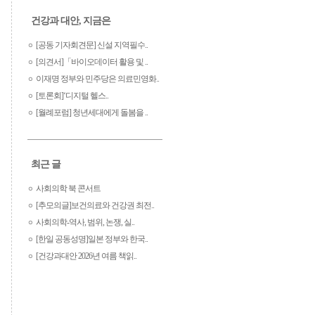
건강과 대안, 지금은
[공동 기자회견문] 신설 지역필수..
[의견서]「바이오데이터 활용 및 ..
이재명 정부와 민주당은 의료민영화..
[토론회]‘디지털 헬스..
[월례포럼] 청년세대에게 돌봄을 ..
최근 글
사회의학 북 콘서트
[추모의글]보건의료와 건강권 최전..
사회의학-역사, 범위, 논쟁, 실..
[한일 공동성명]일본 정부와 한국..
[건강과대안 2026년 여름 책읽..