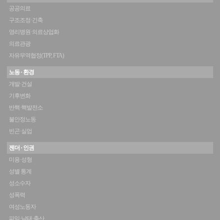
공공의료
구조조정·긴축
영리병원·의료상업화
의료관광
자유무역협정(TPP, FTA)
노동 · 환경
개발·건설
기후변화
반핵·핵발전소
불안정노동
빈곤·실업
젠더 · 인권
미용·성형
성별 통계
성소수자
성폭력
여성노동자
피임·낙태·출산