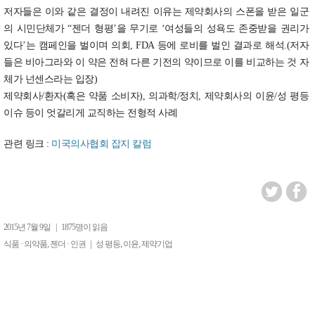
저자들은 이와 같은 결정이 내려진 이유는 제약회사의 스폰을 받은 일군
의 시민단체가 “젠더 형평’을 무기로 ‘여성들의 성욕도 존중받을 권리가
있다’는 캠페인을 벌이며 의회, FDA 등에 로비를 벌인 결과로 해석.(저자
들은 비아그라와 이 약은 전혀 다른 기전의 약이므로 이를 비교하는 것 자
체가 넌센스라는 입장)
제약회사/환자(혹은 약품 소비자), 의과학/정치, 제약회사의 이윤/성 평등
이슈 등이 엇갈리게 교직하는 전형적 사례
관련 링크 :
미국의사협회 잡지 칼럼
2015년 7월 9일
|
1875명이 읽음
,
|
,
,
식품 · 의약품
젠더 · 인권
성 평등
이윤
제약기업