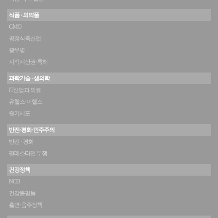
식품 · 의약품
GMO
공장식축산업
광우병
지적재산권·특허
과학기술 · 생의학
IT산업과 의료
유헬스·이헬스
줄기세포
반전·평화·민주주의
반전 · 평화
팔레스타인 투쟁
건강정책
NCD
건강불평등
흡연·음주정책