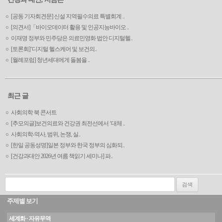
[공동 기자회견문] 신설 지역필수의료 특별회계 ..
[의견서]「바이오데이터 활용 및 인공지능바이오 ..
이재명 정부와 민주당은 의료민영화 법안 디지털헬..
[토론회]‘디지털 헬스케어 및 보건의..
[월례포럼] 청년세대에게 돌봄을 ..
최근 글
사회의학 북 콘서트
[추모의글]보건의료와 건강권 최전선에서 ‘대체 ..
사회의학-역사, 범위, 논쟁, 실..
[한일 공동성명]일본 정부와 한국 정부의 심화되..
[건강과대안 2026년 여름 책읽기 세미나] 파..
검색:
주제별 보기
세계화 · 자유무역