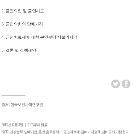
2. 금연의향 및 금연시도
3. 금연의향의 담배가격
4. 금연치료제에 대한 본인부담 지불의사액
5. 결론 및 정책제언
출처
|
한국보건사회연구원
2013년 12월 3일
|
2103명이 읽음
,
,
,
|
,
,
,
NCD
건강정책
담배기업
흡연·음주정책
금연치료제
담배가격정책
담배규제 기본협약