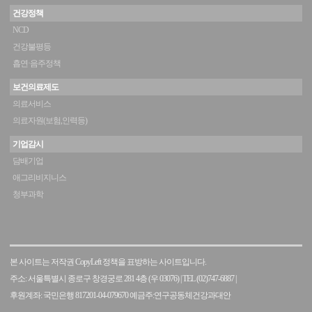
건강정책
NCD
건강불평등
흡연·음주정책
보건의료제도
의료서비스
의료자원(보험,인력등)
기업감시
담배기업
애그리비지니스
청부과학
본 사이트는 저작권 CopyLeft 정책을 표방하는 사이트입니다.
주소: 서울특별시 종로구 창경궁로 281 4층 (우 03076)
|
TEL (02)747-6887
|
후원계좌: 국민은행 817201-04-079670 예금주:연구공동체건강과대안