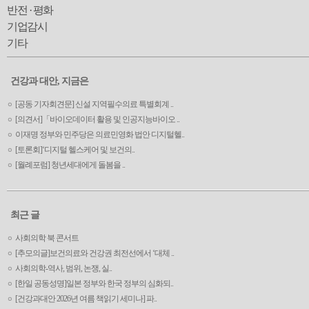
반전 · 평화
기업감시
기타
건강과 대안, 지금은
[공동 기자회견문] 신설 지역필수의료 특별회계 ..
[의견서]「바이오데이터 활용 및 인공지능바이오 ..
이재명 정부와 민주당은 의료민영화 법안 디지털헬..
[토론회]‘디지털 헬스케어 및 보건의..
[월례포럼] 청년세대에게 돌봄을 ..
최근 글
사회의학 북 콘서트
[추모의글]보건의료와 건강권 최전선에서 ‘대체 ..
사회의학-역사, 범위, 논쟁, 실..
[한일 공동성명]일본 정부와 한국 정부의 심화되..
[건강과대안 2026년 여름 책읽기 세미나] 파..