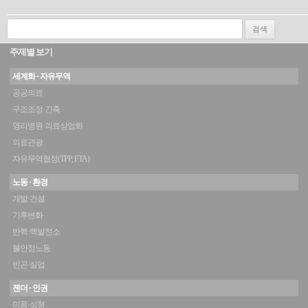
검색:
주제별 보기
세계화 · 자유무역
공공의료
구조조정·긴축
영리병원·의료상업화
의료관광
자유무역협정(TPP, FTA)
노동 · 환경
개발·건설
기후변화
반핵·핵발전소
불안정노동
빈곤·실업
젠더 · 인권
미용·성형