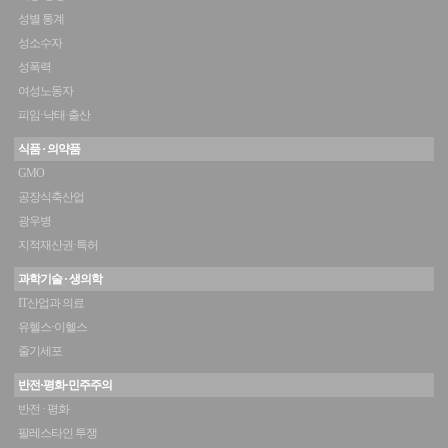
성별 통계
성소수자
성폭력
여성노동자
피임·낙태·출산
식품 · 의약품
GMO
공장식축산업
광우병
지적재산권·특허
과학기술 · 생의학
IT산업과 의료
유헬스·이헬스
줄기세포
반전·평화·민주주의
반전 · 평화
팔레스타인 투쟁