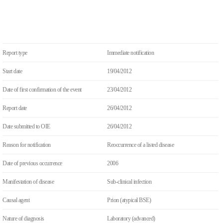
Report type
Immediate notification
Start date
19/04/2012
Date of first confirmation of the event
23/04/2012
Report date
26/04/2012
Date submitted to OIE
26/04/2012
Reason for notification
Reoccurrence of a listed disease
Date of previous occurrence
2006
Manifestation of disease
Sub-clinical infection
Causal agent
Prion (atypical BSE)
Nature of diagnosis
Laboratory (advanced)