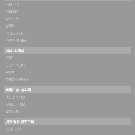
미용·성형
성별 통계
성소수자
성폭력
여성노동자
피임·낙태·출산
식품 · 의약품
GMO
공장식축산업
광우병
지적재산권·특허
과학기술 · 생의학
IT산업과 의료
유헬스·이헬스
줄기세포
반전·평화·민주주의
반전 · 평화