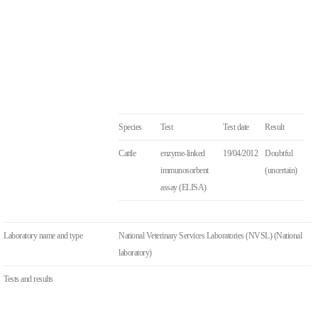
Species
Test
Test date
Result
Cattle
enzyme-linked
19/04/2012
Doubtful
immunosorbent
(uncertain)
assay (ELISA)
Laboratory name and type
National Veterinary Services Laboratories (NVSL) (National
laboratory)
Tests and results