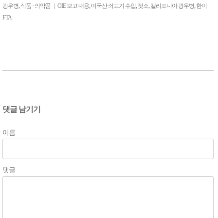
,
|
,
,
,
,
광우병
식품 · 의약품
OIE 보고 내용
미국산 쇠고기 수입
젖소
캘리포니아 광우병
한미
FTA
댓글 남기기
이름
댓글