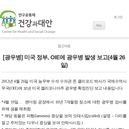
로그인
내용으로 바로
가기
메뉴
참고자료
[광우병] 미국 정부, OIE에 광우병 발생 보고(4월 26
일)
2012년 4월 26일 미국 농무부 수석 수의관 존 클리포드 박사가 국제수역사
무국(OIE)에 보낸 미국 캘리포니아주 광우병 확정진단 보고 내용입니다.
*4월 19일… 렌더링 공장에서 10년 7개월령 젖소에 대한 광우병 검사를
위해 샘플 채취함.
* 해당 동물은 파행(lameness) 증상을 보여 도태시킴(culled) (설명 – 다리를
절고 주저앉는 다우너 증상을 보여 안락사시킴.)