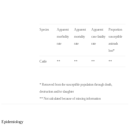
Species
Apparent
Apparent
Apparent
Proportion
morbidity
mortality
case fatality
susceptible
rate
rate
rate
animals
lost*
Cattle
**
**
**
**
* Removed from the susceptible population through death,
destruction and/or slaughter
** Not calculated because of missing information
Epidemiology