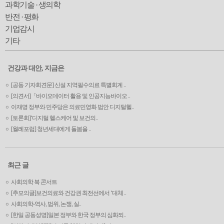
과학기술 · 생의학
반전 · 평화
기업감시
기타
건강과 대안, 지금은
[공동 기자회견문] 신설 지역필수의료 특별회계 ..
[의견서]「바이오데이터 활용 및 인공지능바이오 ..
이재명 정부와 민주당은 의료민영화 법안 디지털헬..
[토론회]‘디지털 헬스케어 및 보건의..
[월례포럼] 청년세대에게 돌봄을 ..
최근 글
사회의학 북 콘서트
[추모의글]보건의료와 건강권 최전선에서 ‘대체 ..
사회의학-역사, 범위, 논쟁, 실..
[한일 공동성명]일본 정부와 한국 정부의 심화되..