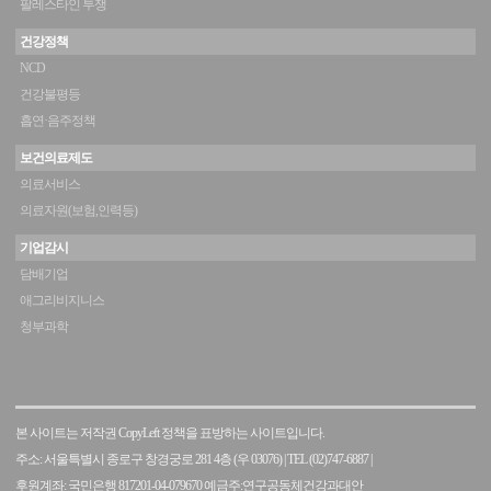
팔레스타인 투쟁
건강정책
NCD
건강불평등
흡연·음주정책
보건의료제도
의료서비스
의료자원(보험,인력등)
기업감시
담배기업
애그리비지니스
청부과학
본 사이트는 저작권 CopyLeft 정책을 표방하는 사이트입니다.
주소: 서울특별시 종로구 창경궁로 281 4층 (우 03076)
|
TEL (02)747-6887
|
후원계좌: 국민은행 817201-04-079670 예금주:연구공동체건강과대안