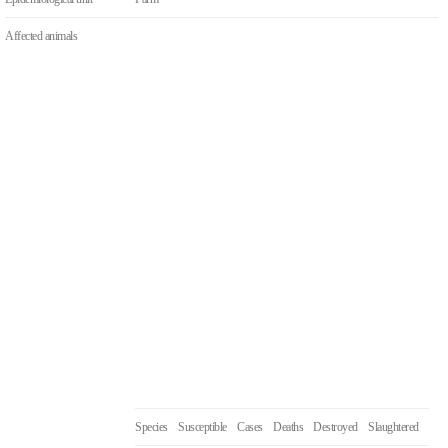
Affected animals
Species
Susceptible
Cases
Deaths
Destroyed
Slaughtered