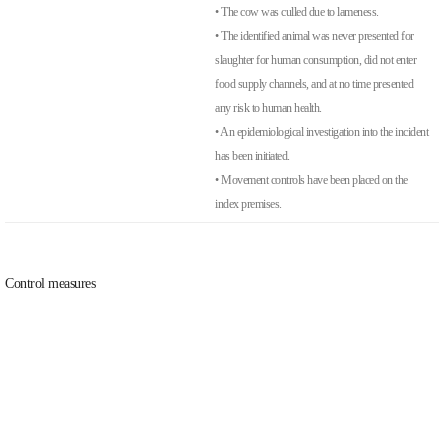
• The cow was culled due to lameness.
• The identified animal was never presented for
slaughter for human consumption, did not enter
food supply channels, and at no time presented
any risk to human health.
• An epidemiological investigation into the incident
has been initiated.
• Movement controls have been placed on the
index premises.
Control measures