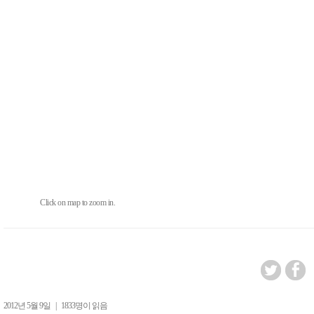
Click on map to zoom in.
2012년 5월 9일
|
1833명이 읽음