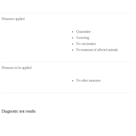
Measures applied
Quarantine
Screening
No vaccination
No treatment of affected animals
Measures to be applied
No other measures
Diagnostic test results