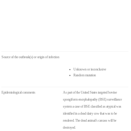
Source of the outbreak(s) or origin of infection
Unknown or inconclusive
Random mutation
Epidemiological comments
As part of the United States targeted bovine
spongiform encephalopathy (BSE) surveillance
system a case of BSE classified as atypical was
identified in a dead dairy cow that was to be
rendered. The dead animal’s carcass will be
destroyed.