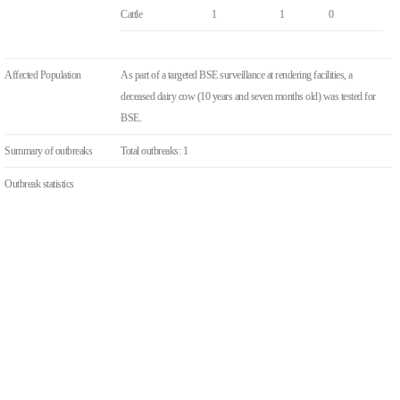
Cattle
1
1
0
Affected Population
As part of a targeted BSE surveillance at rendering facilities, a
deceased dairy cow (10 years and seven months old) was tested for
BSE.
Summary of outbreaks
Total outbreaks: 1
Outbreak statistics