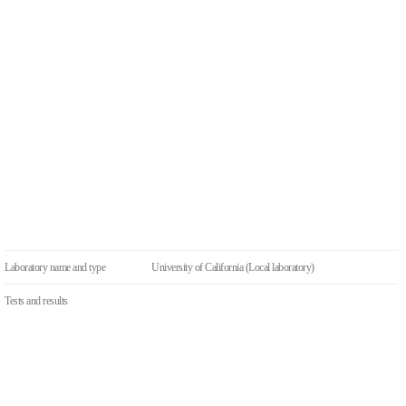
Laboratory name and type
University of California (Local laboratory)
Tests and results