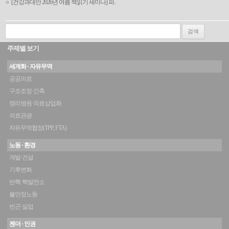
[건강과대안 2026년 여름 책읽기 세미나] 파..
검색:
주제별 보기
세계화 · 자유무역
공공의료
구조조정·긴축
영리병원·의료상업화
의료관광
자유무역협정(TPP, FTA)
노동 · 환경
개발·건설
기후변화
반핵·핵발전소
불안정노동
빈곤·실업
젠더 · 인권