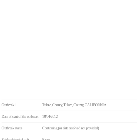
Outbreak 1
Tulare, County, Tulare, County, CALIFORNIA
Date of start of the outbreak
19/04/2012
Outbreak status
Continuing (or date resolved not provided)
Epidemiological unit
Farm