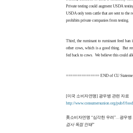
Private testing could augment USDA testin
USDA only tests cattle that are sent to the
prohibits private companies from testing.
Third, the ruminant to ruminant feed ban 
other cows, which is a good thing. But re
fed back to cows. We believe this could al
=============== END of CU Stateme
[미국 소비자연맹] 광우병 관련 자료
http://www.consumersunion.org/pub/f/foo
美소비자연맹 “심각한 우려”…광우병 
검사 독점 안돼”