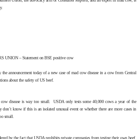
onsumers Union, the advocacy arm of Consumer Reports, and an expert in mad cow, is
y.
ION – Statement on BSE positive cow
y the announcement today of a new case of mad cow disease in a cow from Central
tions about the safety of US beef.
 cow disease is way too small. USDA only tests some 40,000 cows a year of the
y don’t know if this is an isolated unusual event or whether there are more cases in
oo small.
dered by the fact that USDA prohibits private companies from testing their own beef.