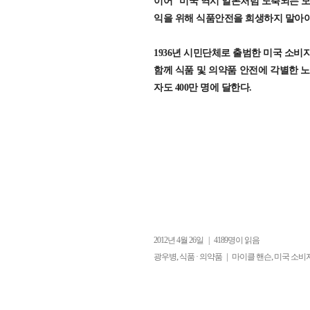
이어 “미국 역시 일본처럼 도축되는 모
익을 위해 식품안전을 희생하지 말아야
1936년 시민단체로 출범한 미국 소비
함께 식품 및 의약품 안전에 각별한 노
자도 400만 명에 달한다.
2012년 4월 26일
|
4189명이 읽음
,
|
,
광우병
식품 · 의약품
마이클 핸슨
미국 소비