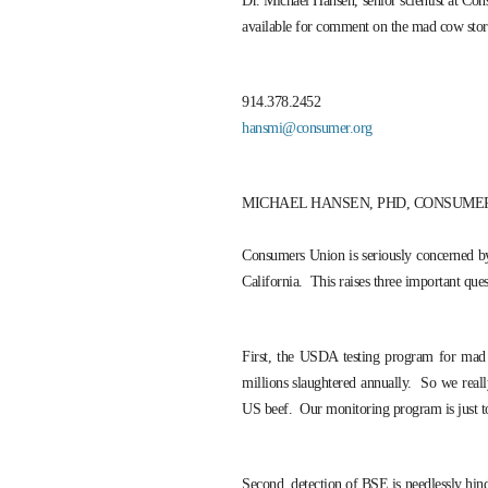
Dr. Michael Hansen, senior scientist at C
available for comment on the mad cow stor
914.378.2452
hansmi@consumer.org
MICHAEL HANSEN, PHD, CONSUMERS UN
Consumers Union is seriously concerned b
California. This raises three important ques
First, the USDA testing program for mad
millions slaughtered annually. So we reall
US beef. Our monitoring program is just t
Second, detection of BSE is needlessly hin