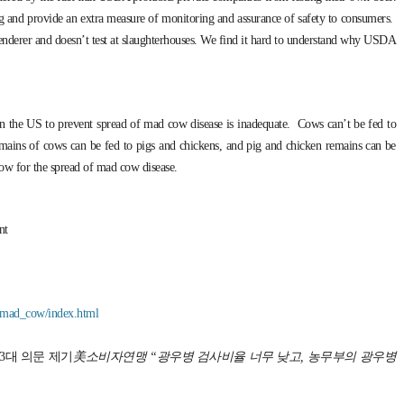
g and provide an extra measure of monitoring and assurance of safety to consumers.
 renderer and doesn’t test at slaughterhouses. We find it hard to understand why USDA
in the US to prevent spread of mad cow disease is inadequate. Cows can’t be fed to
mains of cows can be fed to pigs and chickens, and pig and chicken remains can be
low for the spread of mad cow disease.
nt
dmad_cow/index.html
3대 의문 제기
美소비자연맹 “광우병 검사비율 너무 낮고, 농무부의 광우병