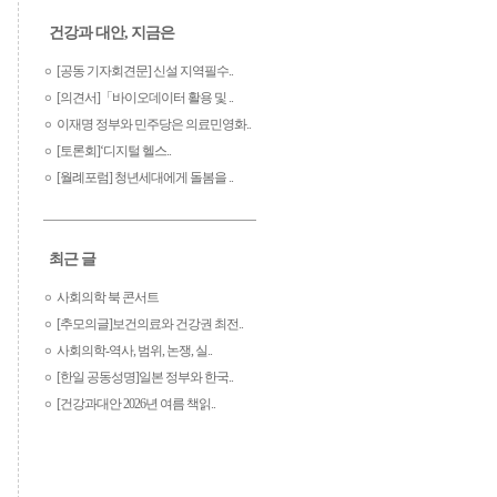
건강과 대안, 지금은
[공동 기자회견문] 신설 지역필수..
[의견서]「바이오데이터 활용 및 ..
이재명 정부와 민주당은 의료민영화..
[토론회]‘디지털 헬스..
[월례포럼] 청년세대에게 돌봄을 ..
최근 글
사회의학 북 콘서트
[추모의글]보건의료와 건강권 최전..
사회의학-역사, 범위, 논쟁, 실..
[한일 공동성명]일본 정부와 한국..
[건강과대안 2026년 여름 책읽..