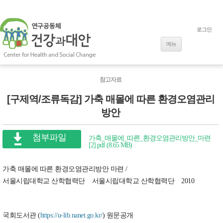
로그인
내용으로 바로
가기
메뉴
참고자료
[구제역/조류독감] 가축 매몰에 따른 환경오염관리
방안
첨부파일
가축_매몰에_따른_환경오염관리방안_마련
[2].pdf (8.65 MB)
가축 매몰에 따른 환경오염관리방안 마련 /
서울시립대학교 산학협력단 서울시립대학교 산학협력단 2010
국회도서관 (
https://u-lib.nanet.go.kr/
) 원문공개