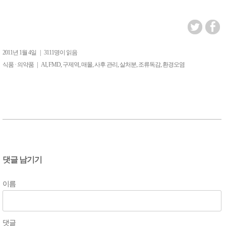
2011년 1월 4일
|
3111명이 읽음
|
,
,
,
,
,
,
,
식품 · 의약품
AI
FMD
구제역
매몰
사후 관리
살처분
조류독감
환경오염
댓글 남기기
이름
댓글