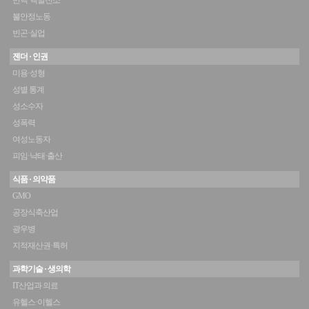
반핵·핵발전소
불안정노동
빈곤·실업
젠더 · 인권
미용·성형
성별 통계
성소수자
성폭력
여성노동자
피임·낙태·출산
식품 · 의약품
GMO
공장식축산업
광우병
지적재산권·특허
과학기술 · 생의학
IT산업과 의료
유헬스·이헬스