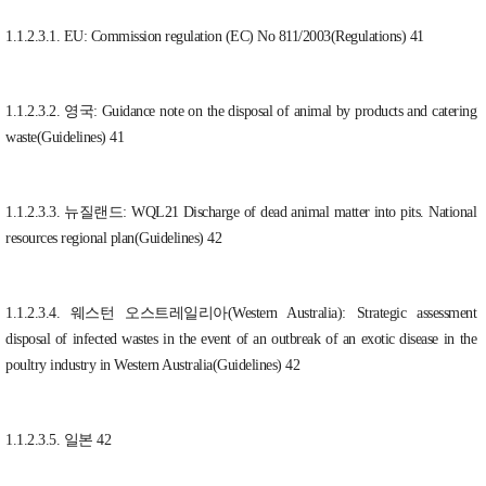
1.1.2.3.1. EU: Commission regulation (EC) No 811/2003(Regulations) 41
1.1.2.3.2. 영국: Guidance note on the disposal of animal by products and catering
waste(Guidelines) 41
1.1.2.3.3. 뉴질랜드: WQL21 Discharge of dead animal matter into pits. National
resources regional plan(Guidelines) 42
1.1.2.3.4. 웨스턴 오스트레일리아(Western Australia): Strategic assessment
disposal of infected wastes in the event of an outbreak of an exotic disease in the
poultry industry in Western Australia(Guidelines) 42
1.1.2.3.5. 일본 42