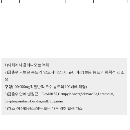
1)사체에서 흘러나오는 액체
2)침출수 – 높은 농도의 암모니아(2000mg/L 이상),높은 농도의 화학적 산소
요
구량(100,000mg/L,일반적 오수 농도의 100배에 해당)
3)침출수 안에 병원균 – E.coli0157,Campylobacter,Salmonella,Leptospira,
Cryptosporidium,Giardia,andBSE prions
4)가스 -이산화탄소,메탄,또는 다른 악취 발생 가스