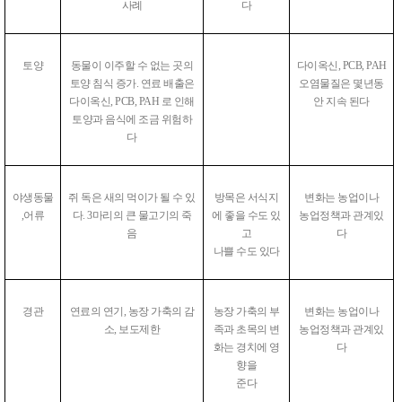
사례
다
토양
동물이 이주할 수 없는 곳의
다이옥신, PCB, PAH
토양 침식 증가. 연료 배출은
오염물질은 몇년
동
다이옥신, PCB, PAH 로 인해
안 지속 된다
토양과 음식에 조금 위험하
다
야생동물
쥐 독은 새의 먹이가 될 수 있
방목은 서식지
변화는 농업이나
,어류
다. 3마리의 큰 물고기의 죽
에 좋을
수도 있
농업정책과 관계있
음
고
다
나쁠 수도 있다
경관
연료의 연기, 농장 가축의 감
농장 가축의 부
변화는 농업이나
소, 보도제한
족과 초목의 변
농업정책과 관계있
화는 경치에
영
다
향을
준다