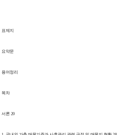
표제지
요약문
용어정리
목차
서론 20
1. 국내외 가축 매몰기준과 사후관리 관련 규정 및 매몰지 현황 28