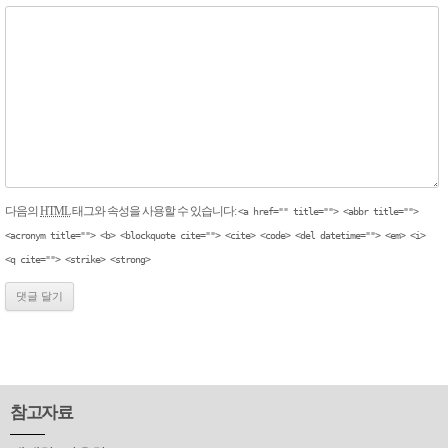
다음의
HTML
태그와 속성을 사용할 수 있습니다:
<a href="" title=""> <abbr title="">
<acronym title=""> <b> <blockquote cite=""> <cite> <code> <del datetime=""> <em> <i>
<q cite=""> <strike> <strong>
참고자료