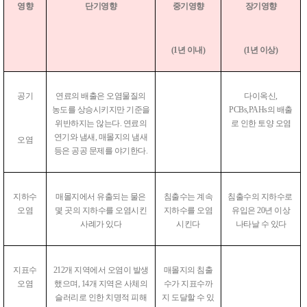
영향
단기영향
중기영향
장기영향
(1년 이내)
(1년 이상)
공기
연료의 배출은 오염물질의
다이옥신,
농도를 상승시키지만 기준을
PCBs,
PAHs의 배출
위반하지는 않는다. 연료의
로 인한 토양 오염
연기와 냄새, 매몰지의 냄새
오염
등은 공공 문제를 야기한다.
지하수
매몰지에서 유출되는 물은
침출수는 계속
침출수의 지하수로
오염
몇 곳의 지하수를 오염시킨
지하수를 오염
유입은 20년 이상
사례가 있다
시킨다
나타날 수 있다
지표수
212개 지역에서 오염이 발생
매몰지의 침출
오염
했으며, 14개 지역은 사체의
수가
지표수까
슬러리로 인한 치명적
피해
지 도달할 수 있