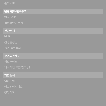
줄기세포
반전·평화·민주주의
반전 · 평화
팔레스타인 투쟁
건강정책
NCD
건강불평등
흡연·음주정책
보건의료제도
의료서비스
의료자원(보험,인력등)
기업감시
담배기업
애그리비지니스
청부과학