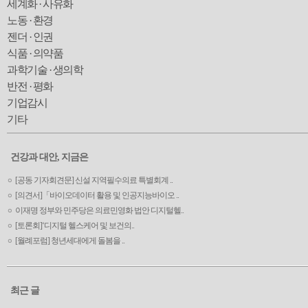
세계화 · 사유화
노동 · 환경
젠더 · 인권
식품 · 의약품
과학기술 · 생의학
반전 · 평화
기업감시
기타
건강과 대안, 지금은
[공동 기자회견문] 신설 지역필수의료 특별회계 ..
[의견서]「바이오데이터 활용 및 인공지능바이오 ..
이재명 정부와 민주당은 의료민영화 법안 디지털헬..
[토론회]‘디지털 헬스케어 및 보건의..
[월례포럼] 청년세대에게 돌봄을 ..
최근 글