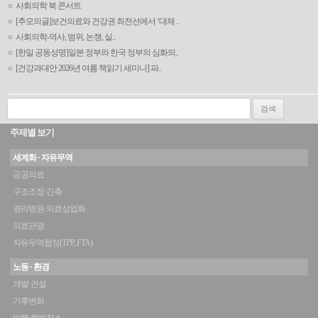
사회의학 북 콘서트
[추모의글]보건의료와 건강권 최전선에서 ‘대체 ..
사회의학-역사, 범위, 논쟁, 실..
[한일 공동성명]일본 정부와 한국 정부의 심화되..
[건강과대안 2026년 여름 책읽기 세미나] 파..
검색:
주제별 보기
세계화 · 자유무역
공공의료
구조조정·긴축
영리병원·의료상업화
의료관광
자유무역협정(TPP, FTA)
노동 · 환경
개발·건설
기후변화