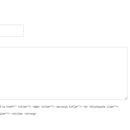
:
<a href="" title=""> <abbr title=""> <acronym title=""> <b> <blockquote cite="">
ite=""> <strike> <strong>