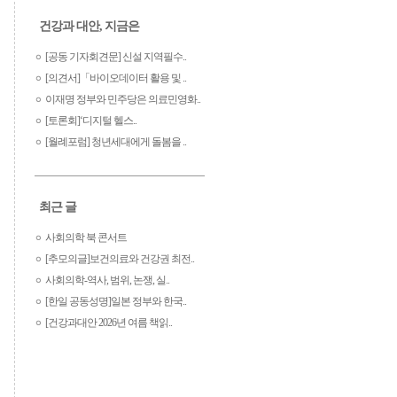
건강과 대안, 지금은
[공동 기자회견문] 신설 지역필수..
[의견서]「바이오데이터 활용 및 ..
이재명 정부와 민주당은 의료민영화..
[토론회]‘디지털 헬스..
[월례포럼] 청년세대에게 돌봄을 ..
최근 글
사회의학 북 콘서트
[추모의글]보건의료와 건강권 최전..
사회의학-역사, 범위, 논쟁, 실..
[한일 공동성명]일본 정부와 한국..
[건강과대안 2026년 여름 책읽..