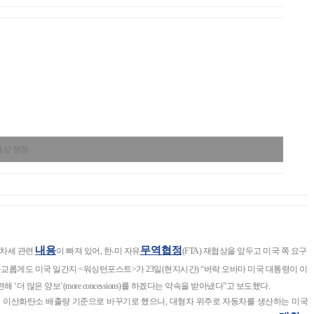
협상 쟁점
내용
무역협정
동차세 관련
이 빠져 있어, 한-미 자유
(FTA) 재협상을 앞두고 미국 쪽 요구
공교롭게도 미국 일간지 <워싱턴포스트>가 23일(현지시간) “버락 오바마 미국 대통령이 이
 많은 양보’(more concessions)를 하겠다는 약속을 받아냈다”고 보도했다.
및 이산화탄소 배출량 기준으로 바꾸기로 했으나, 대형차 위주로 자동차를 생산하는 미국