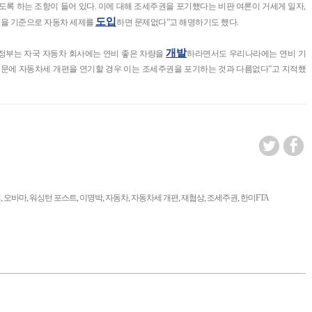
도록 하는 조항이 들어 있다. 이에 대해 조세주권을 포기했다는 비판 여론이 거세게 일자,
도입
등을 기준으로 자동차 세제를
하면 문제없다”고 해명하기도 했다.
개발
미 정부는 자국 자동차 회사에는 연비 좋은 차량을
하라면서도 우리나라에는 연비 기
 때문에 자동차세 개편을 연기할 경우 이는 조세주권을 포기하는 것과 다름없다”고 지적했
,
,
,
,
,
,
,
,
의
오바마
워싱턴 포스트
이명박
자동차
자동차세 개편
재협상
조세주권
한미FTA