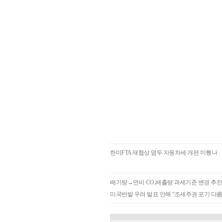
한미FTA 재협상 염두 자동차세 개편 미뤘나
배기량→연비·CO₂배출량 과세기준 변경 추
미국반발 우려 발표 안해 “조세주권 포기 다