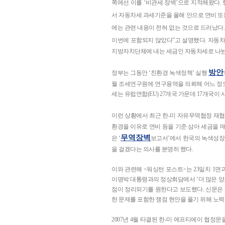
쪽에선 이를 ‘비관세 장벽’으로 지적해왔다.
서 자동차세 과세기준을 올해 안으로 연비 
에는 관련 내용이 전혀 없는 것으로 드러났다
이번에 포함되지 않았다”고 설명했다. 자동차
지방자치단체에 내는 세금인 자동차세로 나뉜
방안
정부는 그동안 ‘친환경 녹색정책’ 실행
월 조세연구원에 연구용역을 의뢰해 어느 정
세는 유럽연합(EU) 27개국 가운데 17개국이
이런 상황에서 최근 한-미 자유무역협정 재협
환경을 이유로 연비 등을 기준 삼아 세금을 매길
무역장벽
은 ‘
보고서’에서 한국의 녹색성
을 걸겠다는 의사를 분명히 했다.
이와 관련해 <워싱턴 포스트>는 23일치 1면
이명박 대통령과의 정상회담에서 ‘더 많은 양보’
점이 정리되기를 원한다고 보도했다. 신문은 
한 문제를 포함한 쟁점 현안을 풀기 위해 노력
2007년 4월 타결된 한-미 에프티에이 협