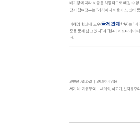
배기량에 따라 세금을 차등적으로 매길 수 없
당시 참여정부는 “가격이나 배출가스, 연비 
국제관계
이해영 한신대 교수(
학부)는 “
준을 문제 삼고 있다”며 “한-미 에프티에이
다.
2010년 8월 25일
|
2913명이 읽음
|
,
,
세계화 · 자유무역
세계화
쇠고기
신자유주