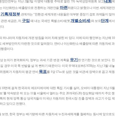
대회
 행정안전부는 지난 2월3일 이명박 대통령 주재로 열린 7차 녹색성장위원회 보고
에
마련
또는 이산화탄소 배출량으로 전환하는 개편안을
하겠다고 밝혔으나 이번 세제개편안
기획재정부
.
관계자는 “친환경 세제개편 내용들은 대부분 중장기 검토 과제들이 많아
구입
개별소비세
단계
 관련 세금은, 차
때 내는 국세인 특별소비세(옛
)와 보유
에서
다.
의 하나라며 자동차세 개편 방침을 여러 차례 밝힌 바 있다. 이에 따라 행안부는 지난해 10
도 세부방안까지 마련한 것으로 알려졌다. 연비나 이산화탄소 배출량에 따른 자동차세 과
 시행중이다.
무기
상 논의가 본격화되자, 정부는 과세 기준 변경 계획을
한 연기한 것으로 보인다. 친
 경우 미국 쪽 반발을 살 게 뻔하기 때문이다. 미국 무역대표부(USTR)는 지난 3월 내놓
목표
장위원회가 자동차의 평균 연비
를 ℓ당 17㎞로 삼은 것을 비관세 장벽으로 꼽고 제동
과 10면에 걸쳐 한국과의 에프티에이에 대한 특집 기사를 실어, 오바마 대통령이 지난 6월
를 약속받은 뒤 오는 11월 서울에서 열리는 주요 20개국(G20) 정상회담 때까지 주요 쟁
특히 현재 양쪽 통상 당국자들이 미국산 자동차의 한국시장 진출 장벽과 쇠고기 수입 제
하고 있다고 전했다.
정문을 보면, 한국 정부는 배기량에 따른 자동차세 누진과세체계를 철폐하는 동시에 앞으로도