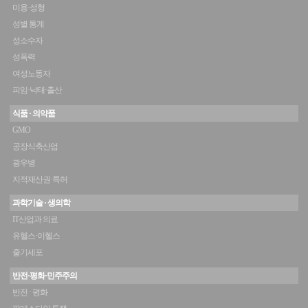
미용·성형
성별 통계
성소수자
성폭력
여성노동자
피임·낙태·출산
식품 · 의약품
GMO
공장식축산업
광우병
지적재산권·특허
과학기술 · 생의학
IT산업과 의료
유헬스·이헬스
줄기세포
반전·평화·민주주의
반전 · 평화