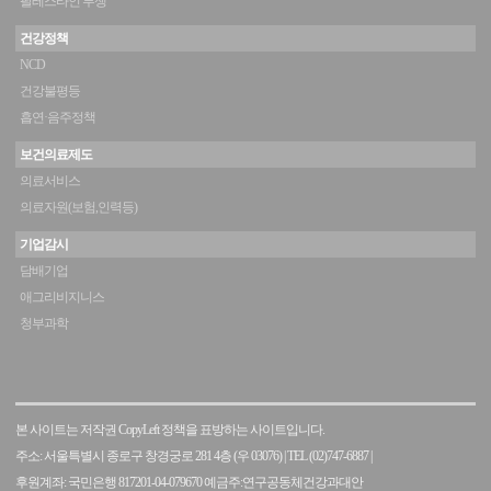
팔레스타인 투쟁
건강정책
NCD
건강불평등
흡연·음주정책
보건의료제도
의료서비스
의료자원(보험,인력등)
기업감시
담배기업
애그리비지니스
청부과학
본 사이트는 저작권 CopyLeft 정책을 표방하는 사이트입니다.
주소: 서울특별시 종로구 창경궁로 281 4층 (우 03076)
|
TEL (02)747-6887
|
후원계좌: 국민은행 817201-04-079670 예금주:연구공동체건강과대안