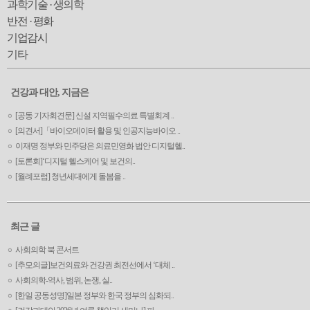
과학기술 · 생의학
반전 · 평화
기업감시
기타
건강과 대안, 지금은
[공동 기자회견문] 신설 지역필수의료 특별회계 ..
[의견서]「바이오데이터 활용 및 인공지능바이오 ..
이재명 정부와 민주당은 의료민영화 법안 디지털헬..
[토론회]‘디지털 헬스케어 및 보건의..
[월례포럼] 청년세대에게 돌봄을 ..
최근 글
사회의학 북 콘서트
[추모의글]보건의료와 건강권 최전선에서 ‘대체 ..
사회의학-역사, 범위, 논쟁, 실..
[한일 공동성명]일본 정부와 한국 정부의 심화되..