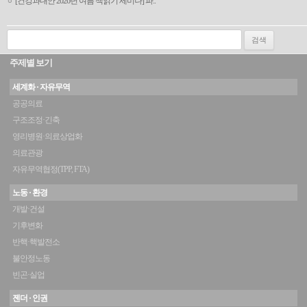
[건강과대안 2026년 여름 책읽기 세미나] 파..
검색:
주제별 보기
세계화 · 자유무역
공공의료
구조조정·긴축
영리병원·의료상업화
의료관광
자유무역협정(TPP, FTA)
노동 · 환경
개발·건설
기후변화
반핵·핵발전소
불안정노동
빈곤·실업
젠더 · 인권