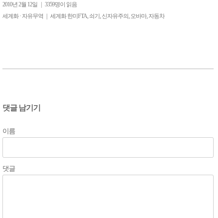
2010년 2월 12일
|
3359명이 읽음
|
,
,
,
,
세계화 · 자유무역
세계화 한미FTA
쇠기
신자유주의
오바마
자동차
댓글 남기기
이름
댓글