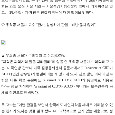
보건의료단체연합, 수의사연대 등 광우병 국민대책회의 전문가자문위원
회는 25일 오전 서울 서초구 서울중앙지방검찰청 앞에서 기자회견을 열
고, 〈PD수첩〉과 재판부 판결의 비난에 대한 입장을 밝혔다.
◇ 우희종 서울대 교수 “판사, 성실하게 판결…비난 옳지 않아”
▲ 우희종 서울대 수의학과 교수 ⓒPD저널
“과학은 과학자의 말을 따라달라”며 입을 연 우희종 서울대 수의학과 교수
는 “미국연방 관보나 미국 질병통제센터 공문서에서도 ‘a varient of CJD’가
‘vCJD’(인간 광우병)와 동일어라는 게 명기돼 있다. 관보 뿐만 아니라 광우
병을 다룬 학술 논문에도 ‘a varient of CJD’가 vCJD와 동일어로 사용된
다”는 점을 지적하며 ‘a varient of CJD’가 vCJD가 아니라는 보수언론의 공
세를 정면으로 반박했다.
우 교수는 “이번 판결을 보면서 한국에도 자연과학을 제대로 이해할 수 있
는 판사가 있다는 것을 알게 됐다”며 “과학적으로 근거 없는 내용으로, 성