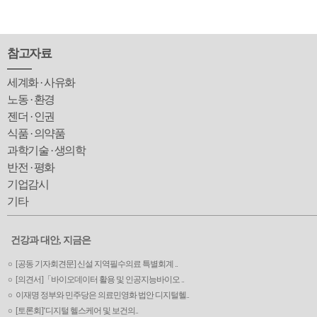
참고자료
세계화 · 사유화
노동 · 환경
젠더 · 인권
식품 · 의약품
과학기술 · 생의학
반전 · 평화
기업감시
기타
건강과 대안, 지금은
[공동 기자회견문] 신설 지역필수의료 특별회계 ..
[의견서]「바이오데이터 활용 및 인공지능바이오 ..
이재명 정부와 민주당은 의료민영화 법안 디지털헬..
[토론회]‘디지털 헬스케어 및 보건의..