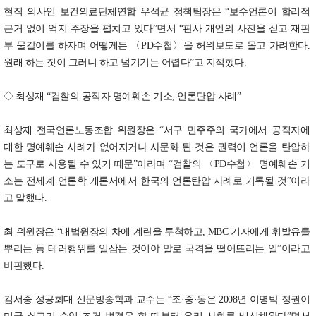
현직 의사인 보건의료단체연합 우석균 정책팀장은 “보수언론이 합리적
근거 없이 억지 주장을 펼치고 있다”면서 “판사 개인의 사진을 싣고 재판
부 물갈이를 하자며 어떻게든 〈PD수첩〉을 허위보도로 몰고 가려한다.
원래 하는 짓이 그러니 하고 넘기기는 어렵다”고 지적했다.
◇ 최상재 “검찰의 공직자 명예훼손 기소, 언론탄압 사례”
최상재 전국언론노동조합 위원장은 “서구 민주주의 국가에서 공직자에
대한 명예훼손 사례가 없어지거나 사문화 된 것은 권력이 언론을 탄압하
는 도구로 사용될 수 있기 때문”이라며 “검찰의 〈PD수첩〉 명예훼손 기
소는 전세계 언론학 개론서에서 한국의 언론탄압 사례로 기록될 것”이라
고 말했다.
최 위원장은 “대법원장의 차에 계란을 투척하고, MBC 기자에게 휘발유를
뿌리는 등 테러행위를 일삼는 것이야 말로 국격을 떨어뜨리는 일”이라고
비판했다.
김서중 성공회대 신문방송학과 교수는 “조·중·동은 2008년 이명박 정권이