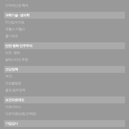
지적재산권·특허
과학기술 · 생의학
IT산업과 의료
유헬스·이헬스
줄기세포
반전·평화·민주주의
반전 · 평화
팔레스타인 투쟁
건강정책
NCD
건강불평등
흡연·음주정책
보건의료제도
의료서비스
의료자원(보험,인력등)
기업감시