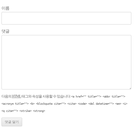
이름
댓글
다음의
HTML
태그와 속성을 사용할 수 있습니다:
<a href="" title=""> <abbr title="">
<acronym title=""> <b> <blockquote cite=""> <cite> <code> <del datetime=""> <em> <i>
<q cite=""> <strike> <strong>