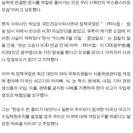
실하게 판결한 판사를 색깔로 몰아가는 것은 우리 사회만의 우스꽝스러운
모습”이라고 성토했다.
현직 수의사인 박상표 국민건강수의사연대 정책국장은 “〈PD수첩〉 방
송 당시 아레사 빈슨은 vCJD 의심진단을 받았고, 유족이 제기한 소장에 이
러한 사실이 적혀있다”면서 “지난해 6월 15일 〈중앙일보〉는 검찰의 말
을 인용, ‘빈슨 소송서 vCJD 언급 안 돼’라며 〈PD수첩〉이 CJD(광우병)를
vCJD(인간 광우병)으로 거짓 방송을 했다고 오보를 냈으나, 아직까지 사과
나 정정보도가 없다”고 지적했다.
이어 박 정책국장은 최근 대만의 여야 국회의원들이 식품위생관리법 개정
에 합의해 미국산 쇠고기의 머리뼈, 뇌, 눈 척수, 분쇄육, 내장, 기타 관련
생산품의 수입, 수출, 판매를 금지한 사례를 거론하며 한미 쇠고기 수입위
생조건 재협상을 요구했다.
그는 “한승수 전 총리가 대만이나 일본이 우리보다 엄격한 미국산 쇠고기
수입제한조치를 결정할 경우 우리도 미국에 대해 개정요구를 하겠다고 발
표한 약속을 지키라”고 주장했다.