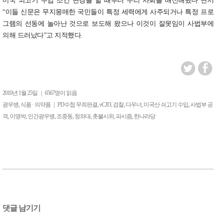
미국 쇠고기 수입 조건 변경을 할 때부터 우리 사회를 배신해왔다”면서
“이들 신문은 무지몽매한 국민들이 특정 세력에게 사주되거나 특정 프로
그램의 선동에 놀아난 것으로 보도해 왔으나 이것이 잘못임이 사법부에
의해 드러났다”고 지적했다.
2010년 1월 25일
|
6567명이 읽음
,
|
,
,
,
,
,
광우병
식품 · 의약품
PD수첩 무죄판결
vCJD
검찰
다우너
미국산 쇠고기 수입
사법부 공
,
,
,
,
,
,
,
격
이명박
인간광우병
조중동
청와대
촛불시위
파시즘
한나라당
댓글 남기기