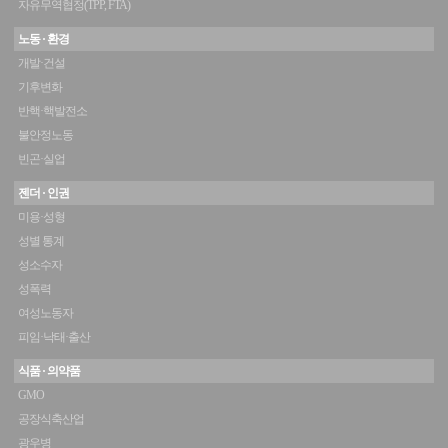
자유무역협정(TPP, FTA)
노동 · 환경
개발·건설
기후변화
반핵·핵발전소
불안정노동
빈곤·실업
젠더 · 인권
미용·성형
성별 통계
성소수자
성폭력
여성노동자
피임·낙태·출산
식품 · 의약품
GMO
공장식축산업
광우병