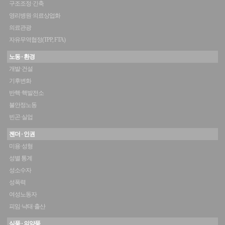
구조조정·긴축
영리병원·의료상업화
의료관광
자유무역협정(TPP, FTA)
노동 · 환경
개발·건설
기후변화
반핵·핵발전소
불안정노동
빈곤·실업
젠더 · 인권
미용·성형
성별 통계
성소수자
성폭력
여성노동자
피임·낙태·출산
식품 · 의약품