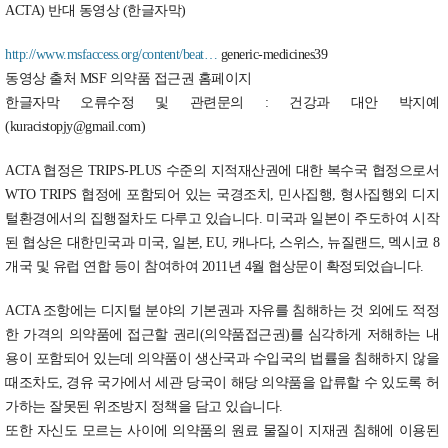
ACTA) 반대 동영상 (한글자막)
http://www.msfaccess.org/content/beat…
generic-medicines39
동영상 출처 MSF 의약품 접근권 홈페이지
한글자막 오류수정 및 관련문의 : 건강과 대안 박지예
(kuracistopjy@gmail.com)
ACTA 협정은 TRIPS-PLUS 수준의 지적재산권에 대한 복수국 협정으로서
WTO TRIPS 협정에 포함되어 있는 국경조치, 민사집행, 형사집행외 디지
털환경에서의 집행절차도 다루고 있습니다. 미국과 일본이 주도하여 시작
된 협상은 대한민국과 미국, 일본, EU, 캐나다, 스위스, 뉴질랜드, 멕시코 8
개국 및 유럽 연합 등이 참여하여 2011년 4월 협상문이 확정되었습니다.
ACTA 조항에는 디지털 분야의 기본권과 자유를 침해하는 것 외에도 적정
한 가격의 의약품에 접근할 권리(의약품접근권)를 심각하게 저해하는 내
용이 포함되어 있는데 의약품이 생산국과 수입국의 법률을 침해하지 않을
때조차도, 경유 국가에서 세관 당국이 해당 의약품을 압류할 수 있도록 허
가하는 잘못된 위조방지 정책을 담고 있습니다.
또한 자신도 모르는 사이에 의약품의 원료 물질이 지재권 침해에 이용된