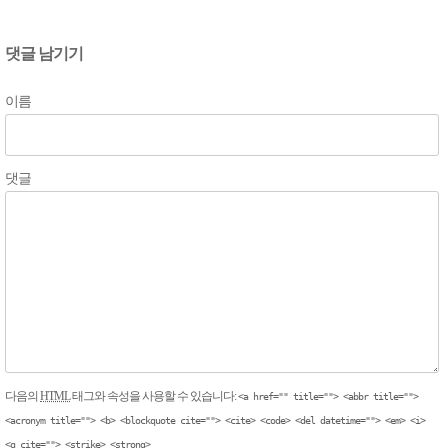
댓글 남기기
이름
댓글
다음의
HTML
태그와 속성을 사용할 수 있습니다:
<a href="" title=""> <abbr title="">
<acronym title=""> <b> <blockquote cite=""> <cite> <code> <del datetime=""> <em> <i>
<q cite=""> <strike> <strong>