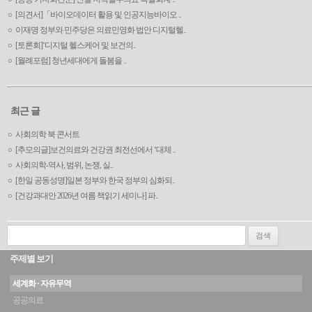
[의견서]「바이오데이터 활용 및 인공지능바이오 ..
이재명 정부와 민주당은 의료민영화 법안 디지털헬..
[토론회]‘디지털 헬스케어 및 보건의..
[월례포럼] 청년세대에게 돌봄을 ..
최근 글
사회의학 북 콘서트
[추모의글]보건의료와 건강권 최전선에서 ‘대체 ..
사회의학-역사, 범위, 논쟁, 실..
[한일 공동성명]일본 정부와 한국 정부의 심화되..
[건강과대안 2026년 여름 책읽기 세미나] 파..
검색:
주제별 보기
세계화 · 자유무역
공공의료