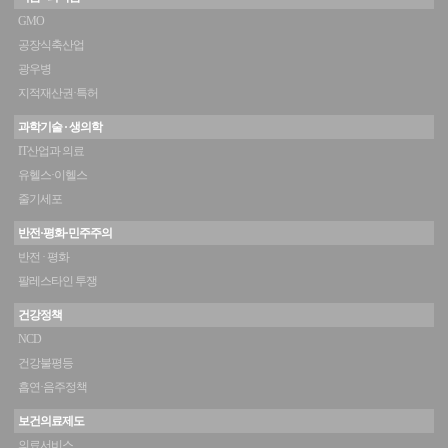
GMO
공장식축산업
광우병
지적재산권·특허
과학기술 · 생의학
IT산업과 의료
유헬스·이헬스
줄기세포
반전·평화·민주주의
반전 · 평화
팔레스타인 투쟁
건강정책
NCD
건강불평등
흡연·음주정책
보건의료제도
의료서비스