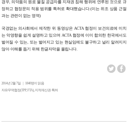
경우, 의약품의 원료 물질 공급자를 지재권 침해 행위에 연루된 것으로 규
정하고 협정문의 적용 범위를 특허로 확대했습니다.(이는 위조 상품 근절
과는 관련이 없는 영역)
국경없는 의사회에서 제작한 위 동영상은 ACTA 협정이 보건의료에 미치
는 악영향을 쉽게 설명하고 있으며 ACTA 협정에 이미 합의한 한국에서도
벌어질 수 있는, 또는 벌어지고 있는 현실임에도 불구하고 널리 알려지지
않아 이해를 돕기 위해 한글자막을 올립니다.
2014년 2월 7일
|
1840명이 읽음
,
자유무역협정(TPP, FTA)
지적재산권·특허