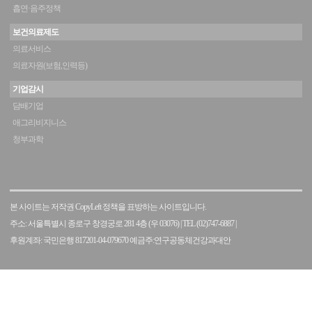
흡연·음주정책
보건의료제도
의료서비스
의료자원(보험,인력등)
기업감시
담배기업
애그리비지니스
청부과학
본 사이트는 저작권 CopyLeft 정책을 표방하는 사이트입니다.
주소: 서울특별시 종로구 창경궁로 281 4층 (우 03076)
|
TEL (02)747-6887
|
후원계좌: 국민은행 817201-04-079670 예금주:연구공동체건강과대안