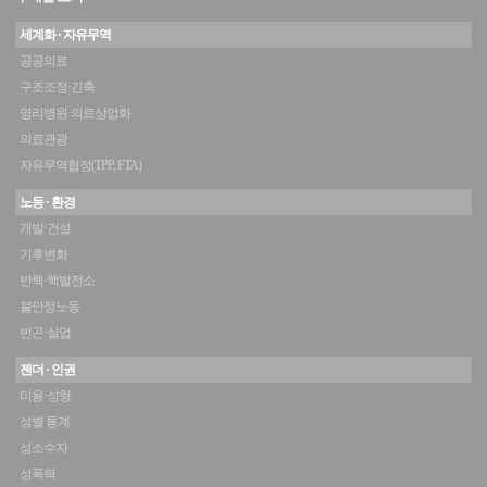
세계화 · 자유무역
공공의료
구조조정·긴축
영리병원·의료상업화
의료관광
자유무역협정(TPP, FTA)
노동 · 환경
개발·건설
기후변화
반핵·핵발전소
불안정노동
빈곤·실업
젠더 · 인권
미용·성형
성별 통계
성소수자
성폭력