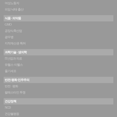
여성노동자
피임·낙태·출산
식품 · 의약품
GMO
공장식축산업
광우병
지적재산권·특허
과학기술 · 생의학
IT산업과 의료
유헬스·이헬스
줄기세포
반전·평화·민주주의
반전 · 평화
팔레스타인 투쟁
건강정책
NCD
건강불평등