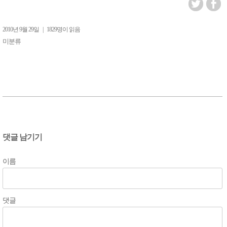
2010년 9월 29일
|
1829명이 읽음
미분류
댓글 남기기
이름
댓글