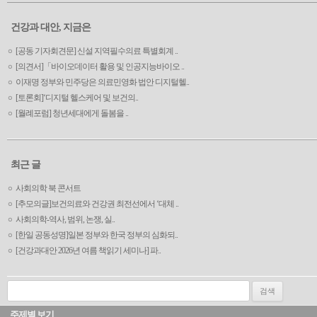
건강과 대안, 지금은
[공동 기자회견문] 신설 지역필수의료 특별회계 ..
[의견서]「바이오데이터 활용 및 인공지능바이오 ..
이재명 정부와 민주당은 의료민영화 법안 디지털헬..
[토론회]‘디지털 헬스케어 및 보건의..
[월례포럼] 청년세대에게 돌봄을 ..
최근 글
사회의학 북 콘서트
[추모의글]보건의료와 건강권 최전선에서 ‘대체 ..
사회의학-역사, 범위, 논쟁, 실..
[한일 공동성명]일본 정부와 한국 정부의 심화되..
[건강과대안 2026년 여름 책읽기 세미나] 파..
검색:
주제별 보기