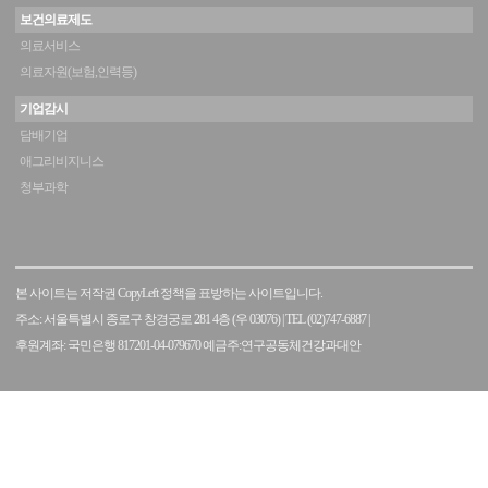
보건의료제도
의료서비스
의료자원(보험,인력등)
기업감시
담배기업
애그리비지니스
청부과학
본 사이트는 저작권 CopyLeft 정책을 표방하는 사이트입니다.
주소: 서울특별시 종로구 창경궁로 281 4층 (우 03076)
|
TEL (02)747-6887
|
후원계좌: 국민은행 817201-04-079670 예금주:연구공동체건강과대안