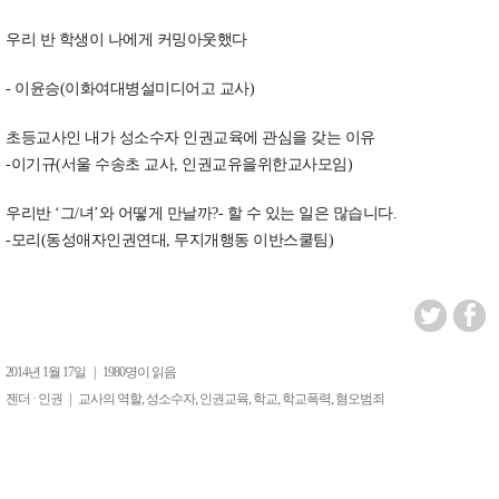
우리 반 학생이 나에게 커밍아웃했다
- 이윤승(이화여대병설미디어고 교사)
초등교사인 내가 성소수자 인권교육에 관심을 갖는 이유
-이기규(서울 수송초 교사, 인권교유을위한교사모임)
우리반 ‘그/녀’와 어떻게 만날까?- 할 수 있는 일은 많습니다.
-모리(동성애자인권연대, 무지개행동 이반스쿨팀)
2014년 1월 17일
|
1980명이 읽음
|
,
,
,
,
,
젠더 · 인권
교사의 역할
성소수자
인권교육
학교
학교폭력
혐오범죄