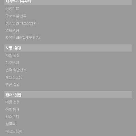
세계화 · 자유무역
공공의료
구조조정·긴축
영리병원·의료상업화
의료관광
자유무역협정(TPP, FTA)
노동 · 환경
개발·건설
기후변화
반핵·핵발전소
불안정노동
빈곤·실업
젠더 · 인권
미용·성형
성별 통계
성소수자
성폭력
여성노동자