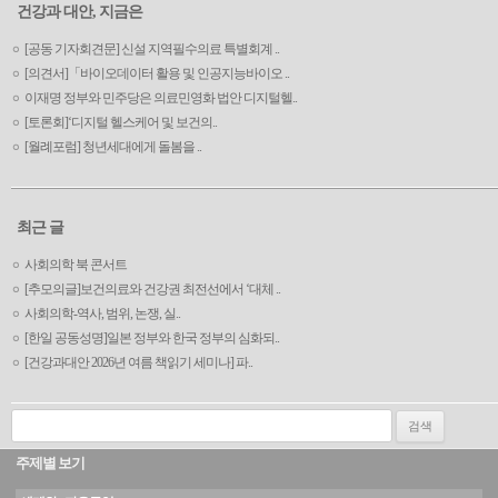
건강과 대안, 지금은
[공동 기자회견문] 신설 지역필수의료 특별회계 ..
[의견서]「바이오데이터 활용 및 인공지능바이오 ..
이재명 정부와 민주당은 의료민영화 법안 디지털헬..
[토론회]‘디지털 헬스케어 및 보건의..
[월례포럼] 청년세대에게 돌봄을 ..
최근 글
사회의학 북 콘서트
[추모의글]보건의료와 건강권 최전선에서 ‘대체 ..
사회의학-역사, 범위, 논쟁, 실..
[한일 공동성명]일본 정부와 한국 정부의 심화되..
[건강과대안 2026년 여름 책읽기 세미나] 파..
검색:
주제별 보기