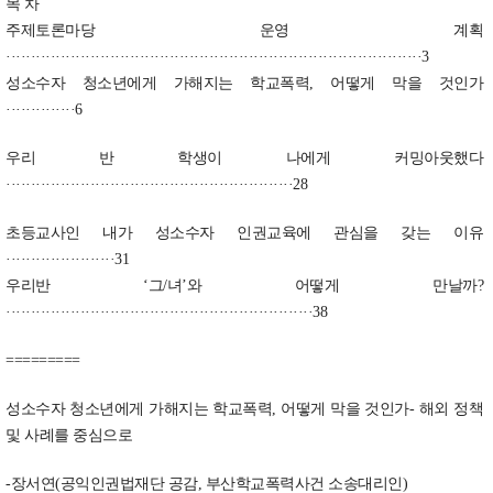
목 차
주제토론마당 운영 계획
····················································································3
성소수자 청소년에게 가해지는 학교폭력, 어떻게 막을 것인가
··············6
우리 반 학생이 나에게 커밍아웃했다
··························································28
초등교사인 내가 성소수자 인권교육에 관심을 갖는 이유
······················31
우리반 ‘그/녀’와 어떻게 만날까?
······························································38
=========
성소수자 청소년에게 가해지는 학교폭력, 어떻게 막을 것인가- 해외 정책
및 사례를 중심으로
-장서연(공익인권법재단 공감, 부산학교폭력사건 소송대리인)