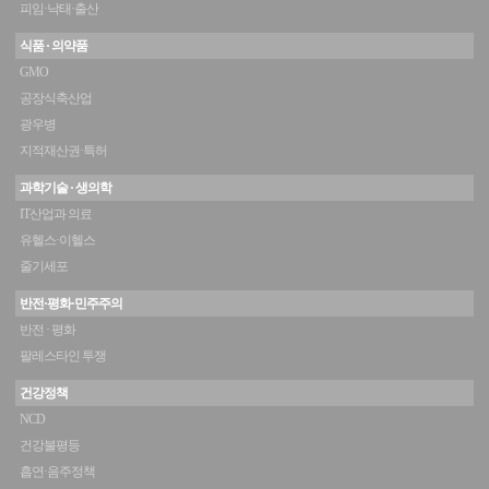
피임·낙태·출산
식품 · 의약품
GMO
공장식축산업
광우병
지적재산권·특허
과학기술 · 생의학
IT산업과 의료
유헬스·이헬스
줄기세포
반전·평화·민주주의
반전 · 평화
팔레스타인 투쟁
건강정책
NCD
건강불평등
흡연·음주정책