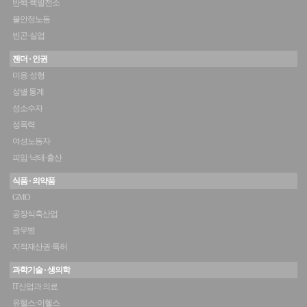
반핵·핵발전소
불안정노동
빈곤·실업
젠더 · 인권
미용·성형
성별 통계
성소수자
성폭력
여성노동자
피임·낙태·출산
식품 · 의약품
GMO
공장식축산업
광우병
지적재산권·특허
과학기술 · 생의학
IT산업과 의료
유헬스·이헬스