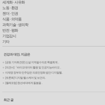
세계화 · 사유화
노동 · 환경
젠더 · 인권
식품 · 의약품
과학기술 · 생의학
반전 · 평화
기업감시
기타
건강과 대안, 지금은
[공동 기자회견문] 신설 지역필수의료 특별회계 ..
[의견서]「바이오데이터 활용 및 인공지능바이오 ..
이재명 정부와 민주당은 의료민영화 법안 디지털헬..
[토론회]‘디지털 헬스케어 및 보건의..
[월례포럼] 청년세대에게 돌봄을 ..
최근 글