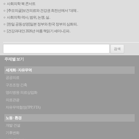
사회의학 북 콘서트
[추모의글]보건의료와 건강권 최전선에서 ‘대체 ..
사회의학-역사, 범위, 논쟁, 실..
[한일 공동성명]일본 정부와 한국 정부의 심화되..
[건강과대안 2026년 여름 책읽기 세미나] 파..
검색:
주제별 보기
세계화 · 자유무역
공공의료
구조조정·긴축
영리병원·의료상업화
의료관광
자유무역협정(TPP, FTA)
노동 · 환경
개발·건설
기후변화