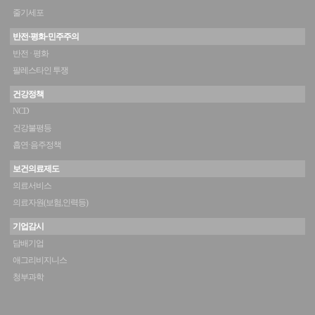
줄기세포
반전·평화·민주주의
반전 · 평화
팔레스타인 투쟁
건강정책
NCD
건강불평등
흡연·음주정책
보건의료제도
의료서비스
의료자원(보험,인력등)
기업감시
담배기업
애그리비지니스
청부과학