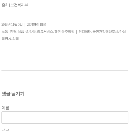
출처
|
보건복지부
2013년 11월 5일
|
2974명이 읽음
,
,
,
|
,
,
노동 · 환경
식품 · 의약품
의료서비스
흡연·음주정책
건강행태
국민건강영양조사
만성
,
질환
삶의질
댓글 남기기
이름
댓글