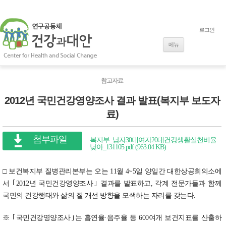
로그인
내용으로 바로
가기
메뉴
참고자료
2012년 국민건강영양조사 결과 발표(복지부 보도자
료)
첨부파일
복지부_남자30대여자20대건강생활실천비율
낮아_131105.pdf (963.04 KB)
□ 보건복지부 질병관리본부는 오는 11월 4~5일 양일간 대한상공회의소에
서 ｢2012년 국민건강영양조사｣ 결과를 발표하고, 각계 전문가들과 함께
국민의 건강행태와 삶의 질 개선 방향을 모색하는 자리를 갖는다.
※ ｢국민건강영양조사｣는 흡연율·음주율 등 600여개 보건지표를 산출하