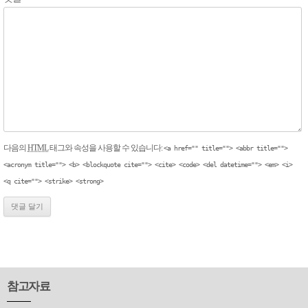
다음의
HTML
태그와 속성을 사용할 수 있습니다:
<a href="" title=""> <abbr title="">
<acronym title=""> <b> <blockquote cite=""> <cite> <code> <del datetime=""> <em> <i>
<q cite=""> <strike> <strong>
참고자료