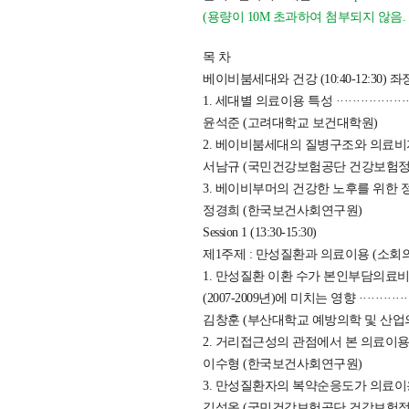
(용량이 10M 초과하여 첨부되지 않음.
목 차
베이비붐세대와 건강 (10:40-12:30)
1. 세대별 의료이용 특성 ····························
윤석준 (고려대학교 보건대학원)
2. 베이비붐세대의 질병구조와 의료비지출 전망 ·········
서남규 (국민건강보험공단 건강보험
3. 베이비부머의 건강한 노후를 위한 정책과제 ··········
정경희 (한국보건사회연구원)
Session 1 (13:30-15:30)
제1주제 : 만성질환과 의료이용 (소회
1. 만성질환 이환 수가 본인부담의료비
(2007-2009년)에 미치는 영향 ······················
김창훈 (부산대학교 예방의학 및 산업
2. 거리접근성의 관점에서 본 의료이용 행태
이수형 (한국보건사회연구원)
3. 만성질환자의 복약순응도가 의료이용 및 의료비
김성옥 (국민건강보험공단 건강보험