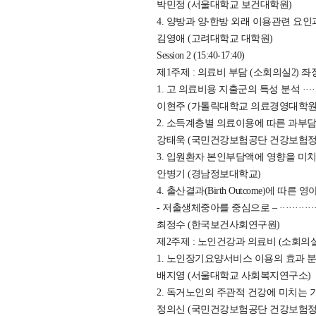
박민정 (서울대학교 보건대학원)
4. 양방과 양‧한방 외래 이용관련 요인과 의료비용 
김영애 (고려대학교 대학원)
Session 2 (15:40-17:40)
제1주제 : 의료비 부담 (소회의실2)
1. 고 의료비용 지출군의 특성 분석 ···················
이현주 (가톨릭대학교 의료경영대학원
2. 소득계층별 의료이용에 따른 과부담 의료비 발생 차
강태욱 (국민건강보험공단 건강보험
3. 입원환자 본인부담액에 영향을 미치는 요인 ··········
안병기 (경남정보대학교)
4. 출산결과(Birth Outcome)에 따
- 저출생체중아를 중심으로 – ························
최정수 (한국보건사회연구원)
제2주제 : 노인건강과 의료비 (소회의
1. 노인장기요양서비스 이용의 효과 분석
배지영 (서울대학교 사회복지연구소)
2. 독거노인의 주관적 건강에 미치는 기능제한 영향분석 ·
정의신 (국민건강보험공단 건강보험