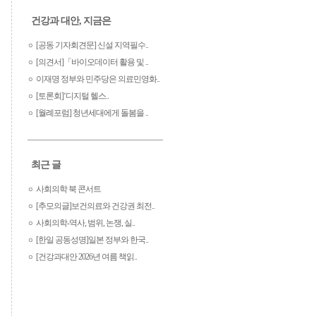
건강과 대안, 지금은
[공동 기자회견문] 신설 지역필수..
[의견서]「바이오데이터 활용 및 ..
이재명 정부와 민주당은 의료민영화..
[토론회]‘디지털 헬스..
[월례포럼] 청년세대에게 돌봄을 ..
최근 글
사회의학 북 콘서트
[추모의글]보건의료와 건강권 최전..
사회의학-역사, 범위, 논쟁, 실..
[한일 공동성명]일본 정부와 한국..
[건강과대안 2026년 여름 책읽..