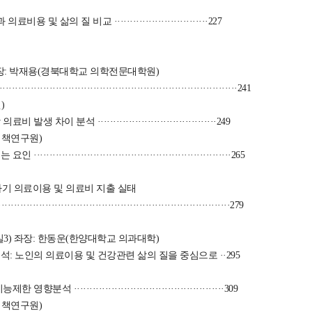
및 삶의 질 비교 ······························227
 좌장: 박재용(경북대학교 의학전문대학원)
·····························································241
)
이 분석 ······································249
정책연구원)
·····················································265
른 영아기 의료이용 및 의료비 지출 실태
·····························································279
실3) 좌장: 한동운(한양대학교 의과대학)
: 노인의 의료이용 및 건강관련 삶의 질을 중심으로 ··295
···············································309
정책연구원)