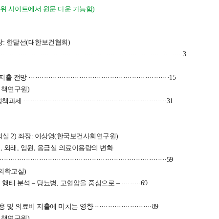
 위 사이트에서 원문 다운 가능함)
 좌장: 한달선(대한보건협회)
·········································································3
·······················································15
정책연구원)
·······················································31
의실 2) 좌장: 이상영(한국보건사회연구원)
, 외래, 입원, 응급실 의료이용량의 변화
··································································59
의학교실)
 분석 – 당뇨병, 고혈압을 중심으로 – ·········69
 지출에 미치는 영향 ··························89
정책연구원)