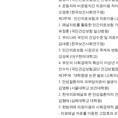
4. 운동자와 비운동자간 의료이용 차이의 계량적 분석 ···
오영호 (한국보건사회연구원)
제2주제 : 민간의료보험과 의료이용 (
1. 패널자료를 활용한 민간의료보험 가입이 의료이용
유창훈 (국민건강보험 일산병원)
2. 우리나라 국민의 건강수준 및 의료이용 결정요인 분석 
김대중 (한국보건사회연구원)
3. 민간의료보험 시장규모 추계와 변동 요인 분석 ·······
강성욱 (대구한의대학교)
4. 부모의 사회경제적 특성이 미성년 자녀의 의료이
안수지 (국민건강보험공단 건강보험
제3주제 : 대학원생 논문 발표 (소회의
1. 만성질환자의 과부담의료비 발생이 의료이용에 미치는
김명화 (서울대학교 보건대학원)
2. 한국의료패널로 본 만성질환자의 건강
김형태 (삼육대학교 대학원)
3. 한방외래 의료이용의 사회경제적 
- 의료패널 자료를 이용한 고정효과 모형과 OLS 모형