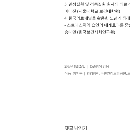
3. 만성질환 및 경증질환 환자의 의료기관 유형
이태진 (서울대학교 보건대학원)
4. 한국의료패널을 활용한 노년기 외
- 스트레스취약 요인의 매개효과를 중심으로 – ·········
송태민 (한국보건사회연구원)
2013년 8월 29일
|
1526명이 읽음
|
,
,
식품 · 의약품
건강정책
국민건강보험공단
댓글 남기기