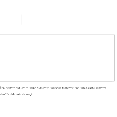
:
<a href="" title=""> <abbr title=""> <acronym title=""> <b> <blockquote cite="">
ite=""> <strike> <strong>