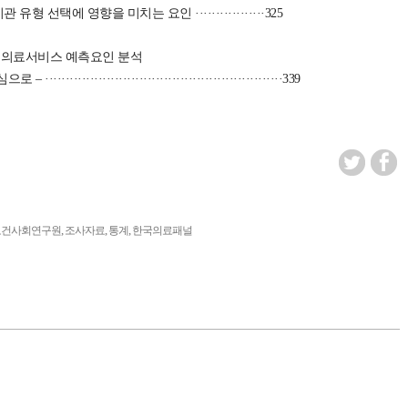
 선택에 영향을 미치는 요인 ·················325
래의료서비스 예측요인 분석
·················································339
,
,
,
보건사회연구원
조사자료
통계
한국의료패널