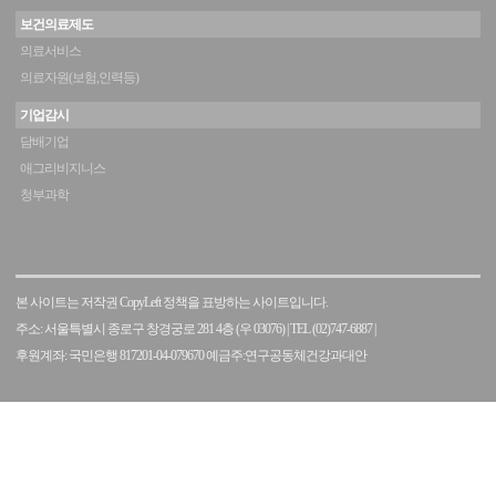
보건의료제도
의료서비스
의료자원(보험,인력등)
기업감시
담배기업
애그리비지니스
청부과학
본 사이트는 저작권 CopyLeft 정책을 표방하는 사이트입니다.
주소: 서울특별시 종로구 창경궁로 281 4층 (우 03076)
|
TEL (02)747-6887
|
후원계좌: 국민은행 817201-04-079670 예금주:연구공동체건강과대안