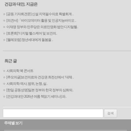
건강과 대안, 지금은
[공동 기자회견문] 신설 지역필수의료 특별회계 ..
[의견서]「바이오데이터 활용 및 인공지능바이오 ..
이재명 정부와 민주당은 의료민영화 법안 디지털헬..
[토론회]‘디지털 헬스케어 및 보건의..
[월례포럼] 청년세대에게 돌봄을 ..
최근 글
사회의학 북 콘서트
[추모의글]보건의료와 건강권 최전선에서 ‘대체 ..
사회의학-역사, 범위, 논쟁, 실..
[한일 공동성명]일본 정부와 한국 정부의 심화되..
[건강과대안 2026년 여름 책읽기 세미나] 파..
검색:
주제별 보기