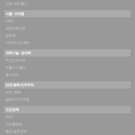
피임·낙태·출산
식품 · 의약품
GMO
공장식축산업
광우병
지적재산권·특허
과학기술 · 생의학
IT산업과 의료
유헬스·이헬스
줄기세포
반전·평화·민주주의
반전 · 평화
팔레스타인 투쟁
건강정책
NCD
건강불평등
흡연·음주정책