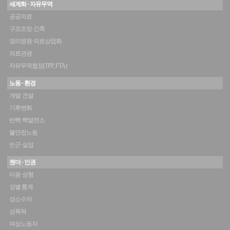
세계화 · 자유무역
공공의료
구조조정·긴축
영리병원·의료상업화
의료관광
자유무역협정(TPP, FTA)
노동 · 환경
개발·건설
기후변화
반핵·핵발전소
불안정노동
빈곤·실업
젠더 · 인권
미용·성형
성별 통계
성소수자
성폭력
여성노동자