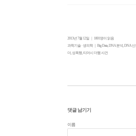
2013년 7월 12일
|
1801명이 읽음
|
,
,
과학기술 · 생의학
Big Data
DNA 분석
DNA 
,
,
더
성폭행
티머시 더햄 사건
댓글 남기기
이름