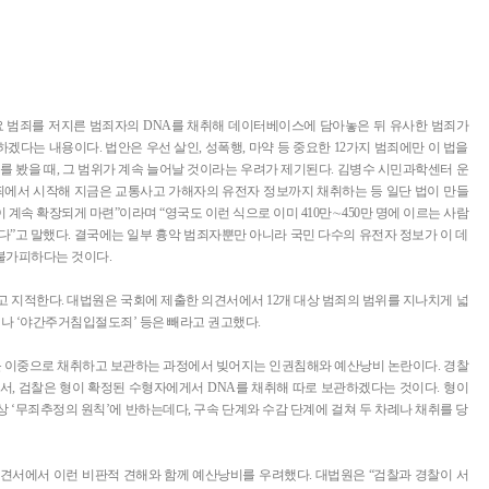
요 범죄를 저지른 범죄자의 DNA를 채취해 데이터베이스에 담아놓은 뒤 유사한 범죄가
다는 내용이다. 법안은 우선 살인, 성폭행, 마약 등 중요한 12가지 범죄에만 이 법을
를 봤을 때, 그 범위가 계속 늘어날 것이라는 우려가 제기된다. 김병수 시민과학센터 운
죄에서 시작해 지금은 교통사고 가해자의 유전자 정보까지 채취하는 등 일단 법이 만들
계속 확장되게 마련”이라며 “영국도 이런 식으로 이미 410만∼450만 명에 이르는 사람
다”고 말했다. 결국에는 일부 흉악 범죄자뿐만 아니라 국민 다수의 유전자 정보가 이 데
불가피하다는 것이다.
고 지적한다. 대법원은 국회에 제출한 의견서에서 12개 대상 범죄의 범위를 지나치게 넓
’나 ‘야간주거침입절도죄’ 등은 빼라고 권고했다.
A를 이중으로 채취하고 보관하는 과정에서 빚어지는 인권침해와 예산낭비 논란이다. 경찰
서, 검찰은 형이 확정된 수형자에게서 DNA를 채취해 따로 보관하겠다는 것이다. 형이
 ‘무죄추정의 원칙’에 반하는데다, 구속 단계와 수감 단계에 걸쳐 두 차례나 채취를 당
견서에서 이런 비판적 견해와 함께 예산낭비를 우려했다. 대법원은 “검찰과 경찰이 서