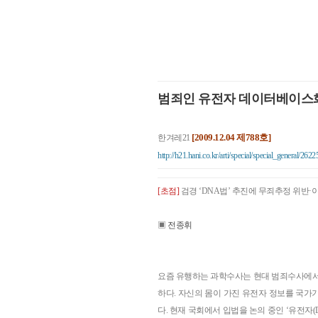
범죄인 유전자 데이터베이스
[2009.12.04 제788호]
한겨레21
http://h21.hani.co.kr/arti/special/special_general/2622
[초점]
검경 ‘DNA법’ 추진에 무죄추정 위반·
▣
전종휘
요즘 유행하는 과학수사는 현대 범죄수사에서 
하다. 자신의 몸이 가진 유전자 정보를 국가
다. 현재 국회에서 입법을 논의 중인 ‘유전자(