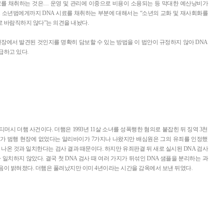
료를 채취하는 것은… 운영 및 관리에 이중으로 비용이 소용되는 등 막대한 예산낭비가
 소년범에게까지 DNA 시료를 채취하는 부분에 대해서는 “소년의 교화 및 재사회화를
 바람직하지 않다”는 의견을 내놨다.
현장에서 발견된 것인지를 명확히 담보할 수 있는 방법을 이 법안이 규정하지 않아 DNA
급하고 있다.
머시 더햄 사건이다. 더햄은 1993년 11살 소녀를 성폭행한 혐의로 붙잡힌 뒤 징역 3천
그가 범행 현장에 없었다는 알리바이가 7가지나 나왔지만 배심원은 그의 유죄를 인정했
 나온 것과 일치한다는 검사 결과 때문이다. 하지만 유죄판결 뒤 새로 실시된 DNA 검사
 일치하지 않았다. 결국 첫 DNA 검사 때 여러 가지가 뒤섞인 DNA 샘플을 분리하는 과
음이 밝혀졌다. 더햄은 풀려났지만 이미 4년이라는 시간을 감옥에서 보낸 뒤였다.