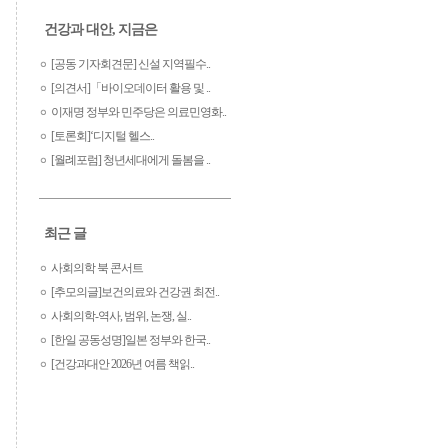
건강과 대안, 지금은
[공동 기자회견문] 신설 지역필수..
[의견서]「바이오데이터 활용 및 ..
이재명 정부와 민주당은 의료민영화..
[토론회]‘디지털 헬스..
[월례포럼] 청년세대에게 돌봄을 ..
최근 글
사회의학 북 콘서트
[추모의글]보건의료와 건강권 최전..
사회의학-역사, 범위, 논쟁, 실..
[한일 공동성명]일본 정부와 한국..
[건강과대안 2026년 여름 책읽..