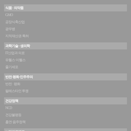
식품 · 의약품
GMO
공장식축산업
광우병
지적재산권·특허
과학기술 · 생의학
IT산업과 의료
유헬스·이헬스
줄기세포
반전·평화·민주주의
반전 · 평화
팔레스타인 투쟁
건강정책
NCD
건강불평등
흡연·음주정책