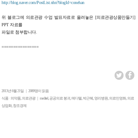
http://blog.naver.com/PostList.nhn?blogId=conehan
위 블로그에 의료관광 수업 발표자료로 올려놓은 [의료관광상품만들기]
PPT 자료를
파일로 첨부합니다.
================
2013년 6월 21일
|
2089명이 읽음
,
|
,
,
,
,
,
,
식품 · 의약품
의료관광
meditel
공공의료 붕괴
메디텔
박근혜
영리병원
의료민영화
의료
,
상업화
창조경제