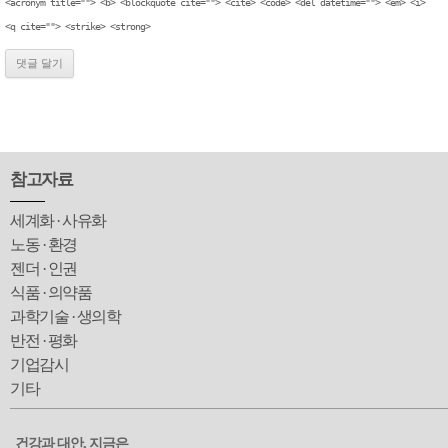
<acronym title=""> <b> <blockquote cite=""> <cite> <code> <del datetime=""> <em> <i>
<q cite=""> <strike> <strong>
참고자료
세계화 · 사유화
노동 · 환경
젠더 · 인권
식품 · 의약품
과학기술 · 생의학
반전 · 평화
기업감시
기타
건강과 대안, 지금은