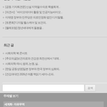
[공동 기자회견문] 신설 지역필수의료 특별회계 ..
[의견서]「바이오데이터 활용 및 인공지능바이오 ..
이재명 정부와 민주당은 의료민영화 법안 디지털헬..
[토론회]‘디지털 헬스케어 및 보건의..
[월례포럼] 청년세대에게 돌봄을 ..
최근 글
사회의학 북 콘서트
[추모의글]보건의료와 건강권 최전선에서 ‘대체 ..
사회의학-역사, 범위, 논쟁, 실..
[한일 공동성명]일본 정부와 한국 정부의 심화되..
[건강과대안 2026년 여름 책읽기 세미나] 파..
검색:
주제별 보기
세계화 · 자유무역