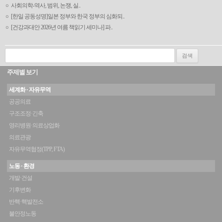
사회의학-역사, 범위, 논쟁, 실..
[한일 공동성명]일본 정부와 한국 정부의 심화되..
[건강과대안 2026년 여름 책읽기 세미나] 파..
검색:
주제별 보기
세계화 · 자유무역
공공의료
구조조정·긴축
영리병원·의료상업화
의료관광
자유무역협정(TPP, FTA)
노동 · 환경
개발·건설
기후변화
반핵·핵발전소
불안정노동