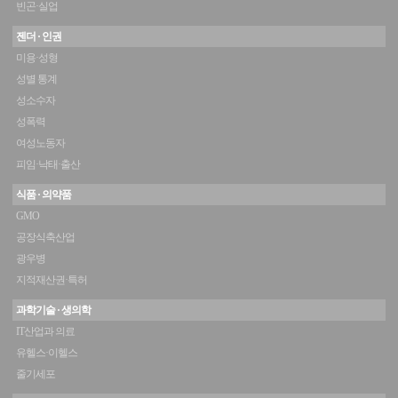
빈곤·실업
젠더 · 인권
미용·성형
성별 통계
성소수자
성폭력
여성노동자
피임·낙태·출산
식품 · 의약품
GMO
공장식축산업
광우병
지적재산권·특허
과학기술 · 생의학
IT산업과 의료
유헬스·이헬스
줄기세포