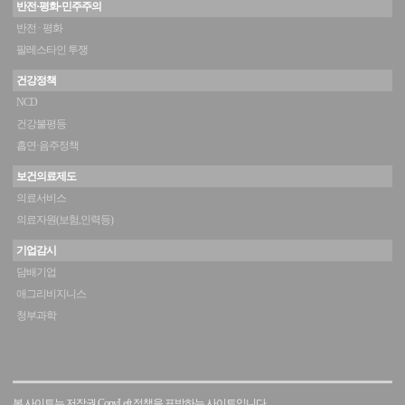
반전·평화·민주주의
반전 · 평화
팔레스타인 투쟁
건강정책
NCD
건강불평등
흡연·음주정책
보건의료제도
의료서비스
의료자원(보험,인력등)
기업감시
담배기업
애그리비지니스
청부과학
본 사이트는 저작권 CopyLeft 정책을 표방하는 사이트입니다.