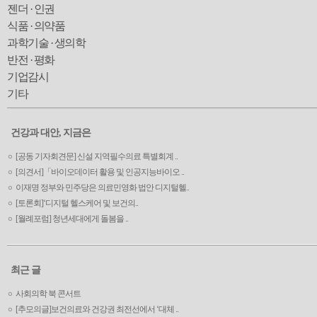
젠더 · 인권
식품 · 의약품
과학기술 · 생의학
반전 · 평화
기업감시
기타
건강과 대안, 지금은
[공동 기자회견문] 신설 지역필수의료 특별회계 ..
[의견서]「바이오데이터 활용 및 인공지능바이오 ..
이재명 정부와 민주당은 의료민영화 법안 디지털헬..
[토론회]‘디지털 헬스케어 및 보건의..
[월례포럼] 청년세대에게 돌봄을 ..
최근 글
사회의학 북 콘서트
[추모의글]보건의료와 건강권 최전선에서 ‘대체 ..