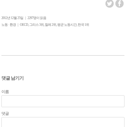
2012년 12월 25일
|
2297명이 읽음
|
,
,
,
,
노동 · 환경
OECD
그리스 3위
칠레 2위
평균 노동시간
한국 1위
댓글 남기기
이름
댓글