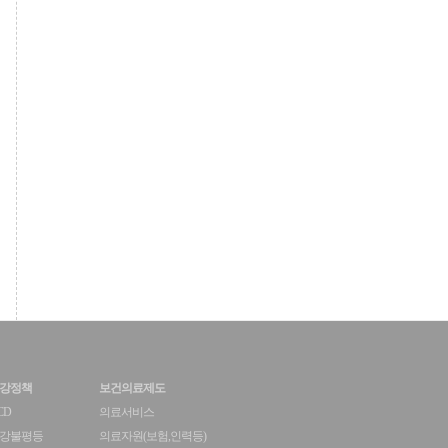
강정책
보건의료제도
CD
의료서비스
강불평등
의료자원(보험,인력등)