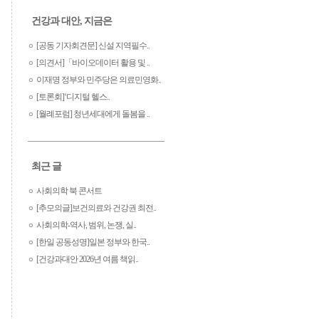
건강과 대안, 지금은
[공동 기자회견문] 신설 지역필수..
[의견서]「바이오데이터 활용 및 ..
이재명 정부와 민주당은 의료민영화..
[토론회]‘디지털 헬스..
[월례포럼] 청년세대에게 돌봄을 ..
최근 글
사회의학 북 콘서트
[추모의글]보건의료와 건강권 최전..
사회의학-역사, 범위, 논쟁, 실..
[한일 공동성명]일본 정부와 한국..
[건강과대안 2026년 여름 책읽..