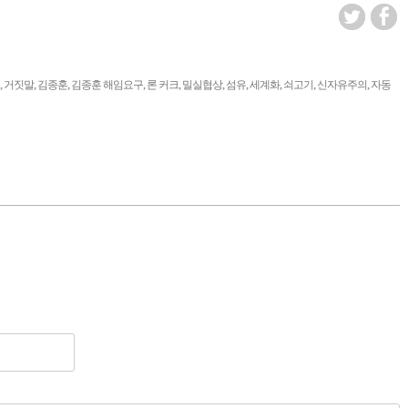
,
,
,
,
,
,
,
,
,
,
거짓말
김종훈
김종훈 해임요구
론 커크
밀실협상
섬유
세계화
쇠고기
신자유주의
자동