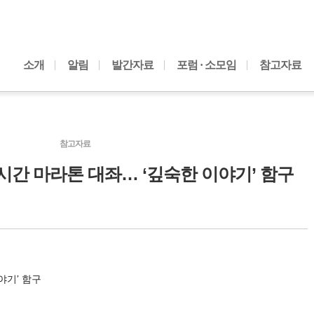
내용으로 바로가기
소개
알림
발간자료
포럼 · 소모임
참고자료
참고자료
미 7시간 마라톤 대좌… ‘깊숙한 이야기’ 함구
야기’ 함구