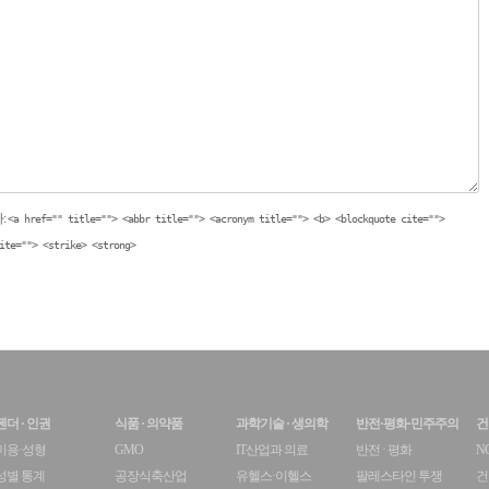
:
<a href="" title=""> <abbr title=""> <acronym title=""> <b> <blockquote cite="">
ite=""> <strike> <strong>
젠더 · 인권
식품 · 의약품
과학기술 · 생의학
반전·평화·민주주의
건
미용·성형
GMO
IT산업과 의료
반전 · 평화
N
성별 통계
공장식축산업
유헬스·이헬스
팔레스타인 투쟁
건