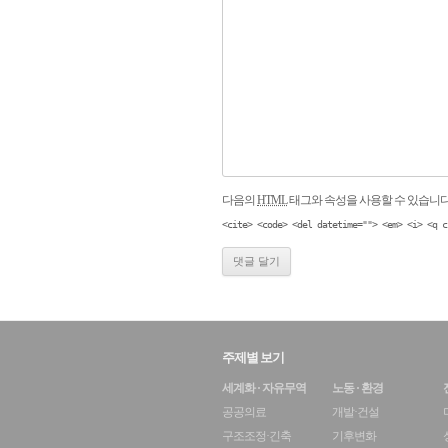
다음의
HTML
태그와 속성을 사용할 수 있습니다
<cite> <code> <del datetime=""> <em> <i> <q c
주제별 보기
세계화 · 자유무역
노동 · 환경
공공의료
개발·건설
구조조정·긴축
기후변화