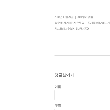
2010년 10월 29일
|
3981명이 읽음
,
|
광우병
세계화 · 자유무역
30개월 이상 쇠고기
,
,
,
차
재협상
촛불시위
한미FTA
댓글 남기기
이름
댓글