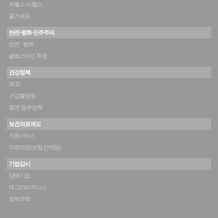
유헬스·이헬스
줄기세포
반전·평화·민주주의
반전 · 평화
팔레스타인 투쟁
건강정책
NCD
건강불평등
흡연·음주정책
보건의료제도
의료서비스
의료자원(보험,인력등)
기업감시
담배기업
애그리비지니스
청부과학