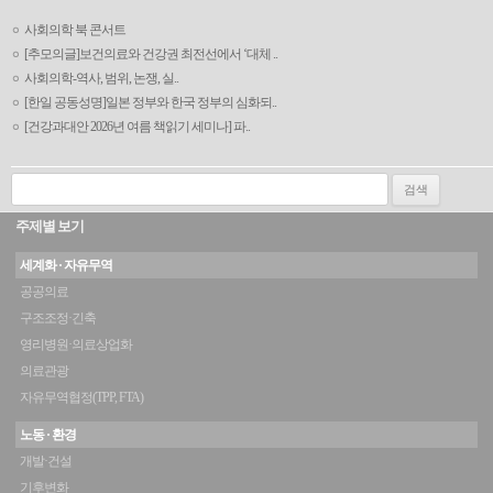
사회의학 북 콘서트
[추모의글]보건의료와 건강권 최전선에서 ‘대체 ..
사회의학-역사, 범위, 논쟁, 실..
[한일 공동성명]일본 정부와 한국 정부의 심화되..
[건강과대안 2026년 여름 책읽기 세미나] 파..
검색:
주제별 보기
세계화 · 자유무역
공공의료
구조조정·긴축
영리병원·의료상업화
의료관광
자유무역협정(TPP, FTA)
노동 · 환경
개발·건설
기후변화