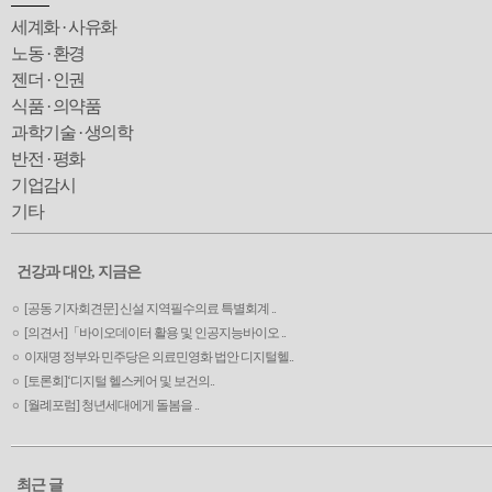
세계화 · 사유화
노동 · 환경
젠더 · 인권
식품 · 의약품
과학기술 · 생의학
반전 · 평화
기업감시
기타
건강과 대안, 지금은
[공동 기자회견문] 신설 지역필수의료 특별회계 ..
[의견서]「바이오데이터 활용 및 인공지능바이오 ..
이재명 정부와 민주당은 의료민영화 법안 디지털헬..
[토론회]‘디지털 헬스케어 및 보건의..
[월례포럼] 청년세대에게 돌봄을 ..
최근 글