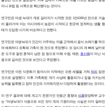
출현한 것으로 설명했다. 이후 집에서 가축으로 개를 기르는 풍습이 중동
이나 유럽 등 서쪽으로 확산됐다는 것이다.
연구진은 야생 늑대가 개로 길러지기 시작한 것은 1만6300년 전으로 거슬
러 올라가며 이는 아시아에서 농경이 시작되고 한곳에 정착하는 생활 형
태가 도입한 시가와 비슷하다고 전했다.
연구진은 야생늑대가 인간이 거주하는 마을 근처에서 음식 쓰레기를 먹으
며 배회하다 포획돼 가축이 된 것으로 추정했다. 또 당시의 개 뼈에 날카로
운 도구로 잘린 흔적이 남은 점 등으로 미뤄 수렵, 애완,
호신용
이 아닌 식
용으로 길러진 것으로 보인다고 주장했다.
연구진은 이런 식문화가 동아시아 지역에선 오랜 세월을 거쳐
자리
잡은
것으로 설명했다. 이후 가축화된 개가 사냥에 활용되거나 집을 지키는데
능력을 발휘했고 점차 인간과 가까워지면서 다양하게 활용됐다는 것이다.
이 연구 결과에 대해 개고기 전문가인 안용근 충청대
식품
영양학부 교수
는 “야생늑대가 식용으로 쓰인 것이 개의 기원이라는 사실은 이미 알려진