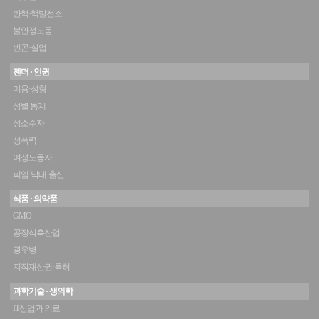
반핵·핵발전소
불안정노동
빈곤·실업
젠더 · 인권
미용·성형
성별 통계
성소수자
성폭력
여성노동자
피임·낙태·출산
식품 · 의약품
GMO
공장식축산업
광우병
지적재산권·특허
과학기술 · 생의학
IT산업과 의료