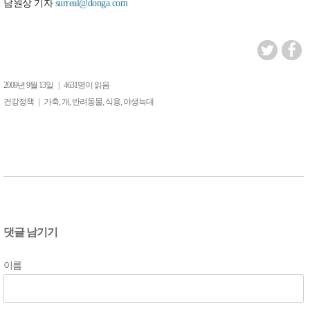
남원상 기자
surreal@donga.com
2009년 9월 13일
|
4631명이 읽음
|
,
,
,
,
건강정책
가축
개
반려동물
식용
야생늑대
댓글 남기기
이름