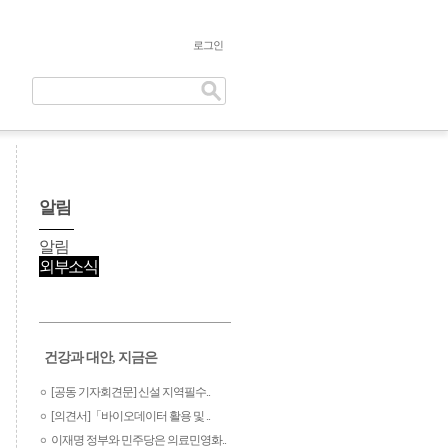
로그인
알림
알림
외부소식
건강과 대안, 지금은
[공동 기자회견문] 신설 지역필수..
[의견서]「바이오데이터 활용 및 ..
이재명 정부와 민주당은 의료민영화..