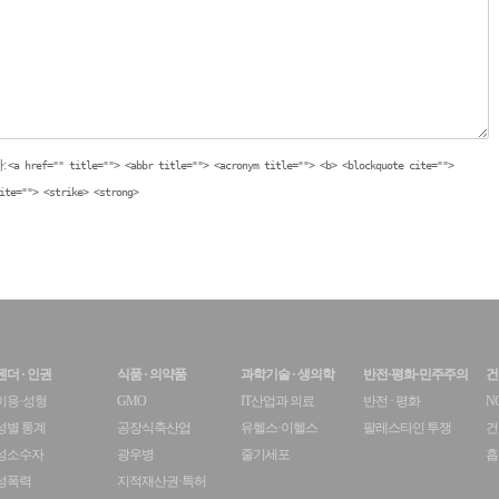
:
<a href="" title=""> <abbr title=""> <acronym title=""> <b> <blockquote cite="">
ite=""> <strike> <strong>
젠더 · 인권
식품 · 의약품
과학기술 · 생의학
반전·평화·민주주의
건
미용·성형
GMO
IT산업과 의료
반전 · 평화
N
성별 통계
공장식축산업
유헬스·이헬스
팔레스타인 투쟁
건
성소수자
광우병
줄기세포
흡
성폭력
지적재산권·특허