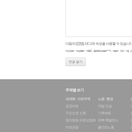
다음의
HTML
태그와 속성을 사용할 수 있습니다
<cite> <code> <del datetime=""> <em> <i> <q c
주제별 보기
세계화 · 자유무역
노동 · 환경
공공의료
개발·건설
구조조정·긴축
기후변화
영리병원·의료상업화
반핵·핵발전소
의료관광
불안정노동