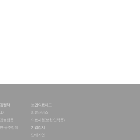
강정책
보건의료제도
CD
의료서비스
강불평등
의료자원(보험,인력등)
연·음주정책
기업감시
담배기업