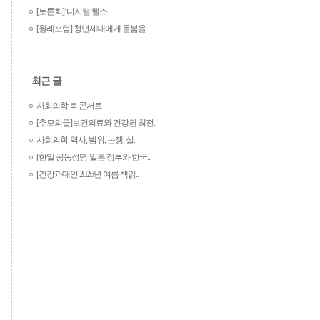
[토론회]‘디지털 헬스..
[월례포럼] 청년세대에게 돌봄을 ..
최근 글
사회의학 북 콘서트
[추모의글]보건의료와 건강권 최전..
사회의학-역사, 범위, 논쟁, 실..
[한일 공동성명]일본 정부와 한국..
[건강과대안 2026년 여름 책읽..