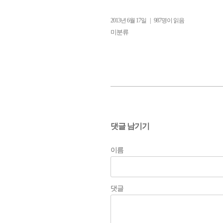
2013년 6월 17일
|
987명이 읽음
미분류
댓글 남기기
이름
댓글