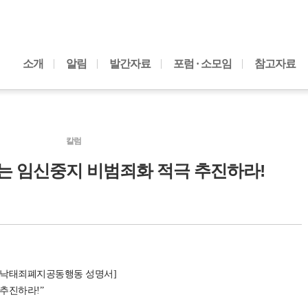
내용으로 바로가기
소개
알림
발간자료
포럼 · 소모임
참고자료
칼럼
회는 임신중지 비범죄화 적극 추진하라!
위한낙태죄폐지공동행동 성명서]
 추진하라!”