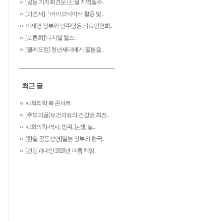
[공동 기자회견문] 신설 지역필수..
[의견서]「바이오데이터 활용 및 ..
이재명 정부와 민주당은 의료민영화..
[토론회]‘디지털 헬스..
[월례포럼] 청년세대에게 돌봄을 ..
최근 글
사회의학 북 콘서트
[추모의글]보건의료와 건강권 최전..
사회의학-역사, 범위, 논쟁, 실..
[한일 공동성명]일본 정부와 한국..
[건강과대안 2026년 여름 책읽..