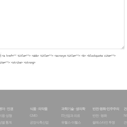
:
<a href="" title=""> <abbr title=""> <acronym title=""> <b> <blockquote cite="">
ite=""> <strike> <strong>
젠더 · 인권
식품 · 의약품
과학기술 · 생의학
반전·평화·민주주의
건
미용·성형
GMO
IT산업과 의료
반전 · 평화
N
성별 통계
공장식축산업
유헬스·이헬스
팔레스타인 투쟁
건