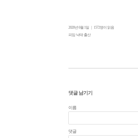
2020년 6월 1일
|
1572명이 읽음
피임·낙태·출산
댓글 남기기
이름
댓글