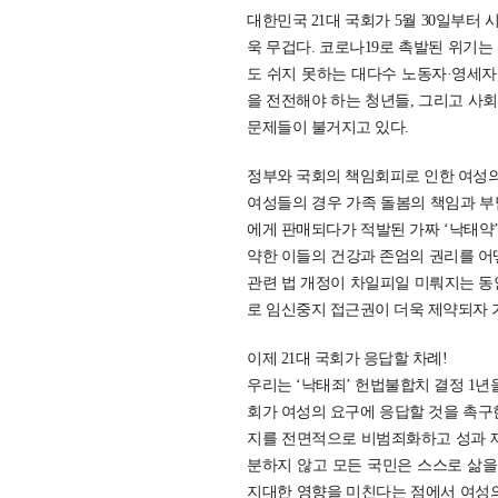
대한민국 21대 국회가 5월 30일부터 
욱 무겁다. 코로나19로 촉발된 위기
도 쉬지 못하는 대다수 노동자·영세
을 전전해야 하는 청년들, 그리고 사회
문제들이 불거지고 있다.
정부와 국회의 책임회피로 인한 여성의
여성들의 경우 가족 돌봄의 책임과 부
에게 판매되다가 적발된 가짜 ‘낙태약’
약한 이들의 건강과 존엄의 권리를 어
관련 법 개정이 차일피일 미뤄지는 동
로 임신중지 접근권이 더욱 제약되자 가
이제 21대 국회가 응답할 차례!
우리는 ‘낙태죄’ 헌법불합치 결정 1년
회가 여성의 요구에 응답할 것을 촉구한 
지를 전면적으로 비범죄화하고 성과 재
분하지 않고 모든 국민은 스스로 삶을
지대한 영향을 미친다는 점에서 여성의