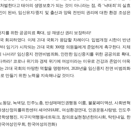
처벌한다고 태아의 생명보호가 되는 것이 아니라는 점, 즉 ‘낙태죄’의 실효
이 된바, 임신유지/중지 및 출산과 양육 전반의 권리에 대한 환경 조성은
지를 위한 공공의료 확대, 성·재생산 권리 보장하라!
국 회피하였다. 이제 21대 국회가 응답할 차례이다. 입법개정 시한이 반년
0일부터 임기가 시작되는 21대 국회 300명 의원들에게 준엄하게 촉구한다. 지체
에 나서라! 임신중지 전면비범죄화, 안전한 임신중지를 위한 공공의료 확대,
다하라! 코로나 위기와 경제 위기에 여성이라는 이유로 건강과 존엄이 더욱
는 21대 국회의 마땅한 역할을 명령하며, 2020년을 임신중지 전면 비범죄화
해로 만들기 위한 노력을 지속해나갈 것이다.
노동당, 녹색당, 민주노총, 반성매매인권행동 이룸, 불꽃페미액션, 사회변혁
생산정의를위한센터 셰어SHARE, 여성환경연대, 인권운동사랑방, 인도주
국학생행진, 지구지역행동네트워크, 참의료실현청년한의사회, 탁틴내일, 한
한국여성민우회, 한국여성의전화)