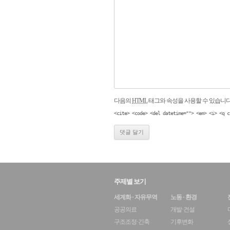
다음의
HTML
태그와 속성을 사용할 수 있습니다
<cite> <code> <del datetime=""> <em> <i> <q c
주제별 보기
세계화 · 자유무역
노동 · 환경
공공의료
개발·건설
구조조정·긴축
기후변화