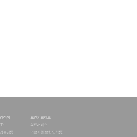
강정책
보건의료제도
CD
의료서비스
강불평등
의료자원(보험,인력등)