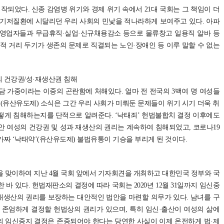
시작되었다. 신종 감염병 위기와 경제 위기 속에서 21대 국회는 그 책임이 더
는 기저질환에 시달리던 우리 사회의 민낯을 적나라하게 보여주고 있다. 아파
자영업자들과 무급휴직·실업·신규채용감소 등으로 물류창고 일용직 알바 등
적 거리 두기가 생존의 문제로 직결되는 노인·장애인 등 이루 말할 수 없는
 건강권/성·재생산권 침해
담 가중이라는 이중의 곤란함에 처해있다. 얼마 전 전국의 3백여 명 여성들
(유산유도제) 소식은 그간 우리 사회가 미뤄둔 문제들이 위기 시기 더욱 취
떻게 침해하는지를 단적으로 알려준다. ‘낙태죄’ 헌법불합치 결정 이후에도
안 여성의 건강권 및 성과 재생산의 권리는 계속하여 침해되었고, 코로나19
짜 ‘낙태약’(유산유도제) 불법유통이 기승을 부리게 된 것이다.
을 맞이하여 지난 4월 국회 앞에서 기자회견을 개최하고 대한민국 정부와 국
바 있다. 헌법재판소의 결정에 따라 국회는 2020년 12월 31일까지 임신중
생산의 권리를 보장하는 대안적인 법안을 마련할 의무가 있다. 남녀를 구
 존엄하게 결정할 헌법상의 권리가 있으며, 특히 임신·출산이 여성의 삶에
 임신중지 결정은 존중되어야 한다는 당연한 사실이 이제 온전하게 법·제